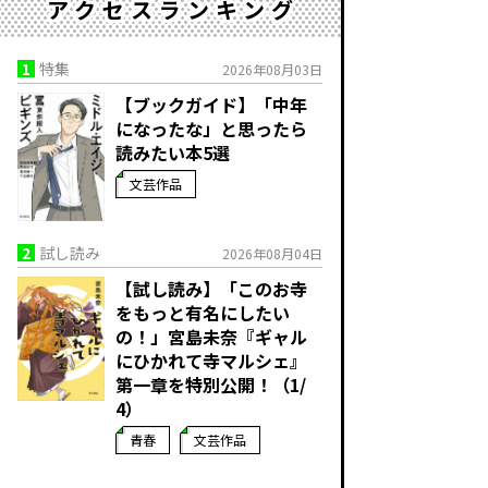
アクセスランキング
1
特集
2026年08月03日
【ブックガイド】「中年
になったな」と思ったら
読みたい本5選
文芸作品
2
試し読み
2026年08月04日
【試し読み】「このお寺
をもっと有名にしたい
の！」宮島未奈『ギャル
にひかれて寺マルシェ』
第一章を特別公開！（1/
4）
青春
文芸作品