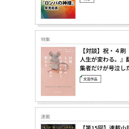
特集
【対談】祝・４刷
人生が変わる。』
集者だけが号泣し
文芸作品
連載
【第15回】連載