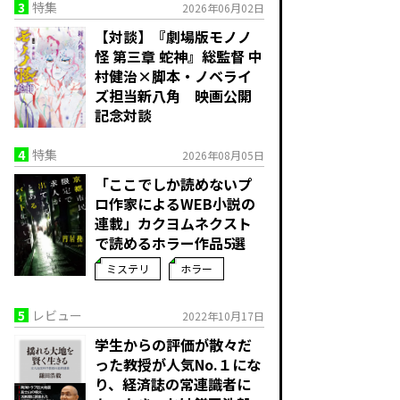
3
特集
2026年06月02日
【対談】『劇場版モノノ
怪 第三章 蛇神』総監督 中
村健治×脚本・ノベライ
ズ担当新八角 映画公開
記念対談
4
特集
2026年08月05日
「ここでしか読めないプ
ロ作家によるWEB小説の
連載」――カクヨムネクスト
で読めるホラー作品5選
ミステリ
ホラー
5
レビュー
2022年10月17日
学生からの評価が散々だ
った教授が人気No.１にな
り、経済誌の常連識者に