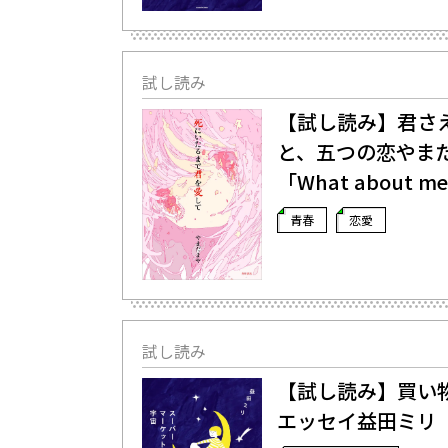
試し読み
【試し読み】君さ
と、五つの恋――や
「What about
青春
恋愛
試し読み
【試し読み】買い
エッセイ――益田ミ