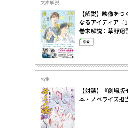
文庫解説
【解説】映像をつ
なるアイディア――
巻末解説：草野翔
恋愛
特集
【対談】『劇場版モ
本・ノベライズ担