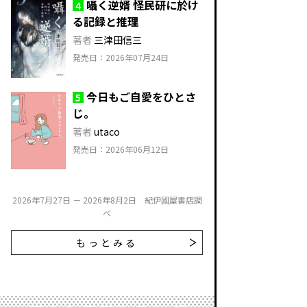
囁く逆婿 怪民研に於け
4
る記録と推理
著者
三津田信三
発売日：2026年07月24日
今日もご自愛をひとさ
5
じ。
著者
utaco
発売日：2026年06月12日
2026年7月27日 － 2026年8月2日 紀伊國屋書店調
べ
もっとみる