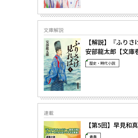
文庫解説
【解説】『ふりさけ
安部龍太郎【文庫
歴史・時代小説
連載
【第5回】早見和
青春