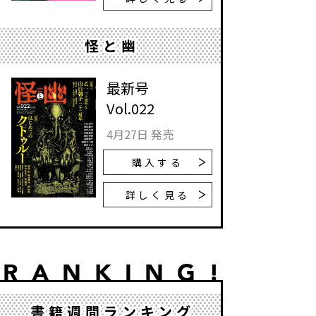
怪と幽
最新号
Vol.022
4月27日 発売
購入する
詳しく見る
書籍週間ランキング