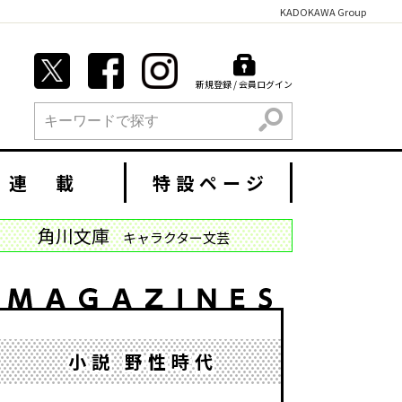
KADOKAWA Group
新規登録 / 会員ログイン
検索
連 載
特設ページ
角川文庫
キャラクター文芸
小説 野性時代