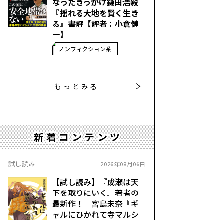
なったきっかけ――鎌田浩毅
『揺れる大地を賢く生き
る』書評【評者：小倉健
一】
ノンフィクション系
もっとみる
新着コンテンツ
試し読み
2026年08月06日
【試し読み】『成瀬は天
下を取りにいく』著者の
最新作！ 宮島未奈『ギ
ャルにひかれて寺マルシ