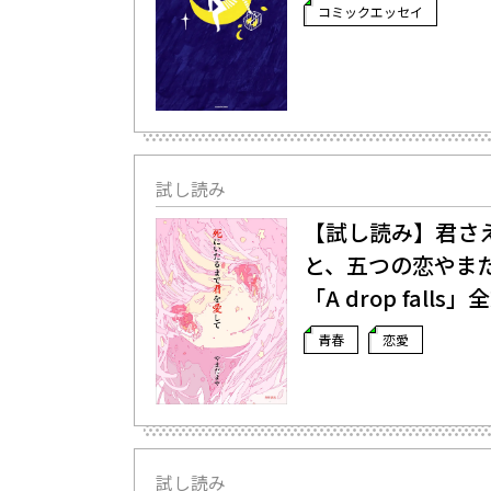
コミックエッセイ
試し読み
【試し読み】君さ
と、五つの恋――や
「A drop fall
青春
恋愛
試し読み