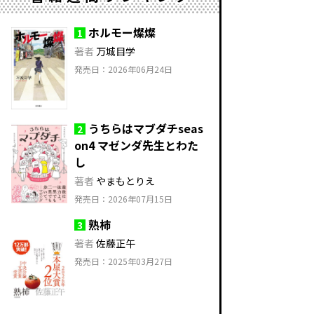
ホルモー燦燦
1
著者
万城目学
発売日：2026年06月24日
うちらはマブダチseas
2
on4 マゼンダ先生とわた
し
著者
やまもとりえ
発売日：2026年07月15日
熟柿
3
著者
佐藤正午
発売日：2025年03月27日