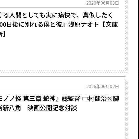
2026年06月03日
くる人間としても実に痛快で、真似したく
『100日後に別れる僕と彼』浅原ナオト【文庫
吾】
2026年06月02日
ノノ怪 第三章 蛇神』総監督 中村健治×脚
当新八角 映画公開記念対談