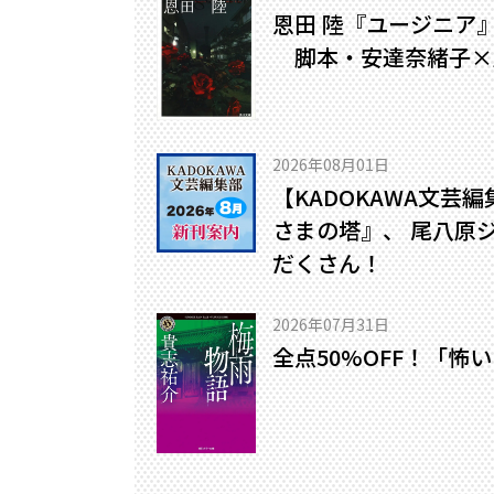
恩田 陸『ユージニア
脚本・安達奈緒子×
2026年08月01日
【KADOKAWA文芸
さまの塔』、 尾八原
だくさん！
2026年07月31日
全点50%OFF！「怖