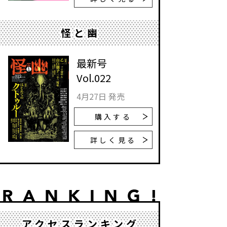
怪と幽
最新号
Vol.022
4月27日 発売
購入する
詳しく見る
アクセスランキング