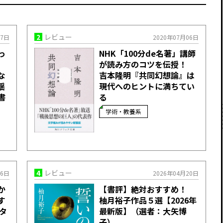
2
レビュー
17日
2020年07月06日
っ
NHK「100分de名著」講師
が読み方のコツを伝授！
な
吉本隆明『共同幻想論』は
揺
現代へのヒントに満ちてい
書
る
学術・教養系
4
レビュー
26日
2026年04月20日
か
【書評】絶対おすすめ！
す
柚月裕子作品５選【2026年
タ
最新版】（選者：大矢博
子）