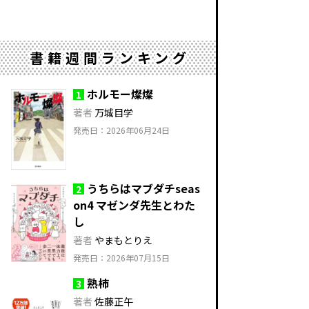
書籍週間ランキング
ホルモー燦燦
1
著者
万城目学
発売日：2026年06月24日
うちらはマブダチseas
2
on4 マゼンダ先生とわた
し
著者
やまもとりえ
発売日：2026年07月15日
熟柿
3
著者
佐藤正午