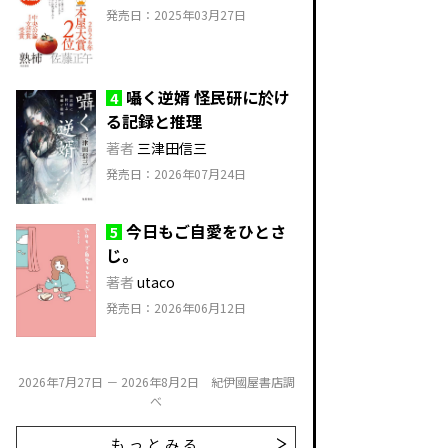
発売日：2025年03月27日
囁く逆婿 怪民研に於け
4
る記録と推理
著者
三津田信三
発売日：2026年07月24日
今日もご自愛をひとさ
5
じ。
著者
utaco
発売日：2026年06月12日
2026年7月27日 － 2026年8月2日 紀伊國屋書店調
べ
もっとみる