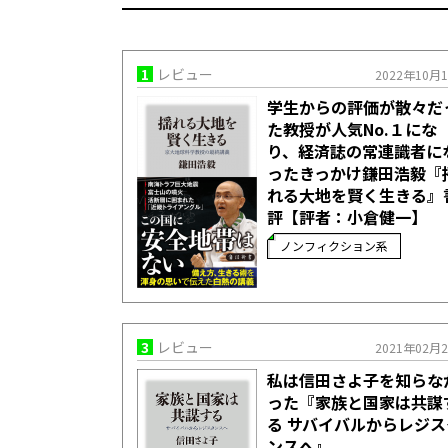
1
レビュー
2022年10月
学生からの評価が散々だ
た教授が人気No.１にな
り、経済誌の常連識者に
ったきっかけ――鎌田浩毅『
れる大地を賢く生きる』
評【評者：小倉健一】
ノンフィクション系
3
レビュー
2021年02月
私は信田さよ子を知らな
った『家族と国家は共謀
る サバイバルからレジス
ンスへ』