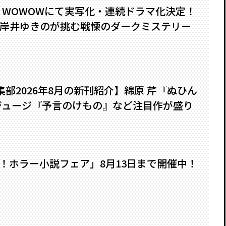
』WOWOWにて実写化・連続ドラマ化決定！
岸井ゆきのが挑む戦慄のダークミステリー
編集部2026年8月の新刊紹介】綿原 芹『ぬひん
ジュージ『予言のけもの』など注目作が盛り
い！ホラー小説フェア」8月13日まで開催中！