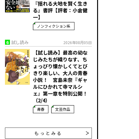
『揺れる大地を賢く生き
る』書評【評者：小倉健
一】
ノンフィクション系
6
試し読み
2026年08月05日
【試し読み】最高の幼な
じみたちが織りなす、ち
ょっぴり懐かしくてとび
きり楽しい、大人の青春
小説！ 宮島未奈『ギャ
ルにひかれて寺マルシ
ェ』第一章を特別公開！
（2/4）
青春
文芸作品
もっとみる