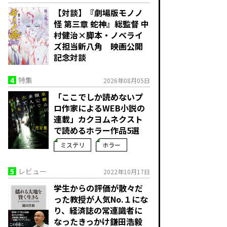
【対談】『劇場版モノノ
怪 第三章 蛇神』総監督 中
村健治×脚本・ノベライ
ズ担当新八角 映画公開
記念対談
4
特集
2026年08月05日
「ここでしか読めないプ
ロ作家によるWEB小説の
連載」――カクヨムネクスト
で読めるホラー作品5選
ミステリ
ホラー
5
レビュー
2022年10月17日
学生からの評価が散々だ
った教授が人気No.１にな
り、経済誌の常連識者に
なったきっかけ――鎌田浩毅