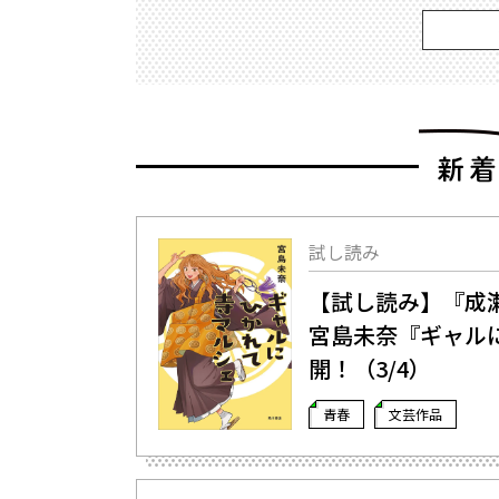
試し読み
【試し読み】『成
宮島未奈『ギャル
開！（3/4）
青春
文芸作品