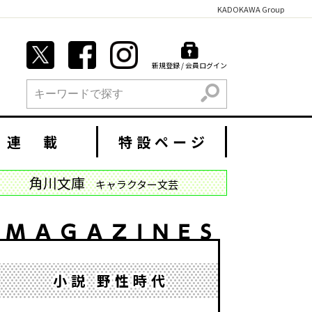
KADOKAWA Group
新規登録 / 会員ログイン
検索
連 載
特設ページ
角川文庫
キャラクター文芸
小説 野性時代