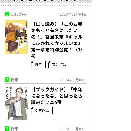
1
試し読み
2026年08月04日
【試し読み】「このお寺
をもっと有名にしたい
の！」宮島未奈『ギャル
にひかれて寺マルシェ』
第一章を特別公開！（1/
4）
青春
文芸作品
2
特集
2026年08月03日
【ブックガイド】「中年
になったな」と思ったら
読みたい本5選
文芸作品
3
特集
2026年06月02日