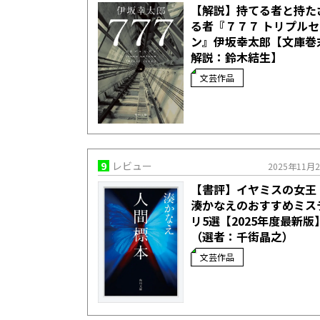
【解説】持てる者と持た
る者――『７７７ トリプル
ン』伊坂幸太郎【文庫巻
解説：鈴木結生】
文芸作品
9
レビュー
2025年11月
【書評】イヤミスの女王
湊かなえのおすすめミス
リ5選【2025年度最新版
（選者：千街晶之）
文芸作品