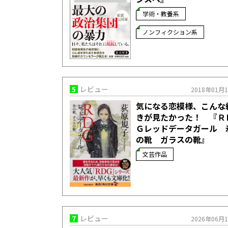
学術・教養系
ノンフィクション系
5
レビュー
2018年01月
気になる恋模様、こんな
きが見たかった！ 『Ｒ
Ｇレッドデータガール 
の靴 ガラスの靴』
文芸作品
7
レビュー
2026年06月