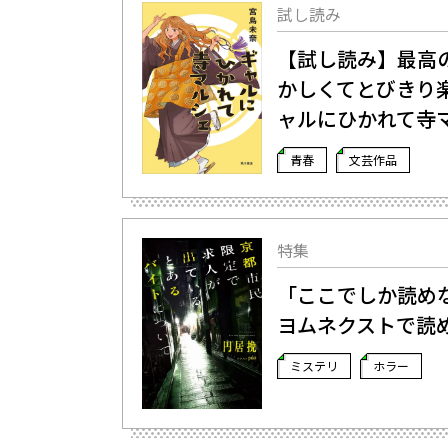
試し読み
【試し読み】最高
かしくてとびきり
ャルにひかれて寺マ
青春
文芸作品
特集
「ここでしか読めな
ヨムネクストで読
ミステリ
ホラー