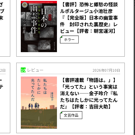
ざ
【書評】恐怖と郷愁の怪談
セブ
ルポルタージュ――小池壮彦
末
『【完全版】日本の幽霊事
件 封印された裏歴史』レ
ビュー【評者：朝宮運河】
ホラー
10
レビュー
22日
2026年07月10日
・
【書評連載「物語は。」】
テ
「光ってた」という事実は
】
消えない——金子玲介『私
たちはたしかに光ってたん
だ』【評者：吉田大助】
文芸作品