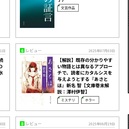
文芸作品
6
レビュー
11日
2025年07月03日
続
【解説】既存の分かりやす
Ｄ
い物語とは異なるアプロー
氷
チで、読者にカタルシスを
与えようとする――『あさと
ほ』新名 智【文庫巻末解
説：澤村伊智】
ミステリ
ホラー
8
レビュー
18日
2025年06月19日