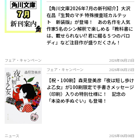
【角川文庫2026年7月の新刊紹介】大沢
在昌『生贄のマチ 特殊捜査班カルテッ
ト 新装版』が登場！ あの名作を人気
作家5名のシン解釈で楽しめる『教科書に
は、載せられない!? 君に綴る５つのパロ
ディ』など注目作が盛りだくさん！
フェア・キャンペーン
2026年06月15日
フェア・キャンペーン
2026年06月15日
【祝・100刷】森見登美彦『夜は短し歩け
よ乙女』が100刷限定で手書きメッセージ
（印刷）入りの特別仕様に！ 記念の
「本染め手ぬぐい」も登場！
ニュース
2026年06月08日