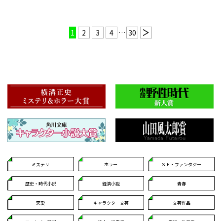
1
2
3
4
…
30
ミステリ
ホラー
ＳＦ・ファンタジー
歴史・時代小説
経済小説
青春
恋愛
キャラクター文芸
文芸作品