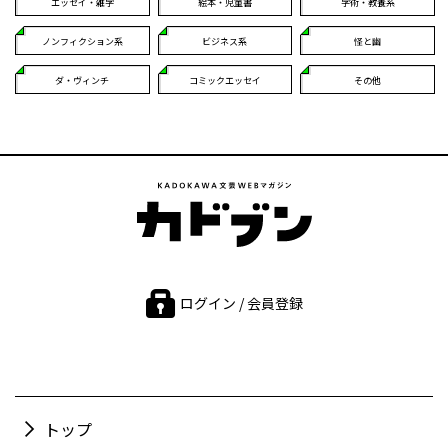
エッセイ・雑学
絵本・児童書
学術・教養系
ノンフィクション系
ビジネス系
怪と幽
ダ・ヴィンチ
コミックエッセイ
その他
ログイン / 会員登録
トップ