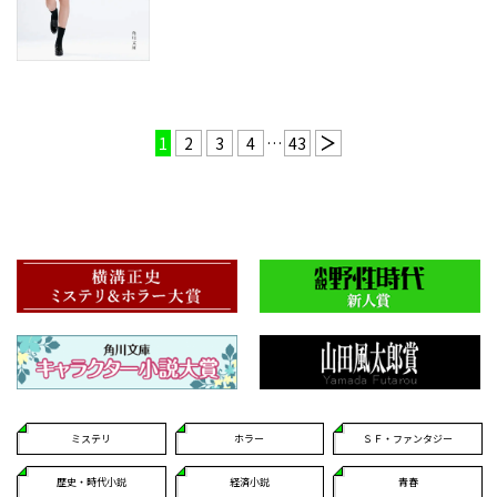
1
2
3
4
…
43
ミステリ
ホラー
ＳＦ・ファンタジー
歴史・時代小説
経済小説
青春