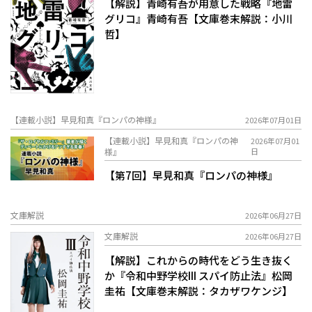
【解説】青崎有吾が用意した戦略――『地雷
グリコ』青崎有吾【文庫巻末解説：小川
哲】
【連載小説】早見和真『ロンパの神様』
2026年07月01日
【連載小説】早見和真『ロンパの神
2026年07月01
様』
日
【第7回】早見和真『ロンパの神様』
文庫解説
2026年06月27日
文庫解説
2026年06月27日
【解説】これからの時代をどう生き抜く
か――『令和中野学校III スパイ防止法』松岡
圭祐【文庫巻末解説：タカザワケンジ】