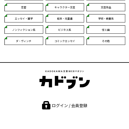
恋愛
キャラクター文芸
文芸作品
エッセイ・雑学
絵本・児童書
学術・教養系
ノンフィクション系
ビジネス系
怪と幽
ダ・ヴィンチ
コミックエッセイ
その他
ログイン / 会員登録