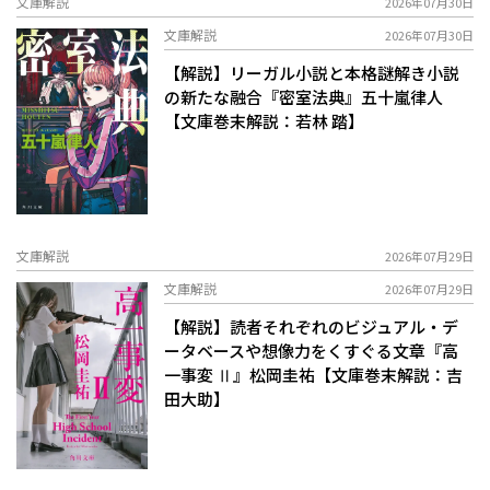
文庫解説
2026年07月30日
文庫解説
2026年07月30日
【解説】リーガル小説と本格謎解き小説
の新たな融合――『密室法典』五十嵐律人
【文庫巻末解説：若林 踏】
文庫解説
2026年07月29日
文庫解説
2026年07月29日
【解説】読者それぞれのビジュアル・デ
ータベースや想像力をくすぐる文章――『高
一事変 Ⅱ』松岡圭祐【文庫巻末解説：吉
田大助】