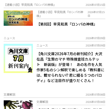
【連載小説】早見和真『ロンパの神様』
2026年07月15日
【連載小説】早見和真『ロンパの神
2026年07月15
様』
日
【第8回】早見和真『ロンパの神様』
ニュース
2026年07月09日
ニュース
2026年07月09日
【角川文庫2026年7月の新刊紹介】大沢
在昌『生贄のマチ 特殊捜査班カルテッ
ト 新装版』が登場！ あの名作を人気
作家5名のシン解釈で楽しめる『教科書に
は、載せられない!? 君に綴る５つのパロ
ディ』など注目作が盛りだくさん！
文庫解説
2026年07月08日
文庫解説
2026年07月08日