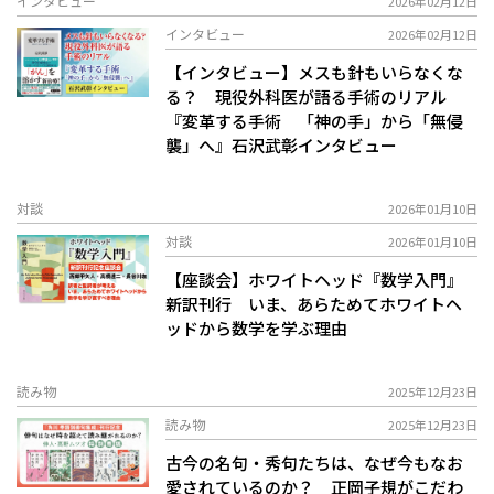
インタビュー
2026年02月12日
インタビュー
2026年02月12日
【インタビュー】メスも針もいらなくな
る？ 現役外科医が語る手術のリアル――
『変革する手術 「神の手」から「無侵
襲」へ』石沢武彰インタビュー
対談
2026年01月10日
対談
2026年01月10日
【座談会】ホワイトヘッド『数学入門』
新訳刊行 いま、あらためてホワイトヘ
ッドから数学を学ぶ理由
読み物
2025年12月23日
読み物
2025年12月23日
古今の名句・秀句たちは、なぜ今もなお
愛されているのか？ 正岡子規がこだわ