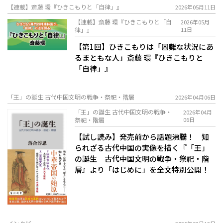
【連載】斎藤 環『ひきこもりと「自律」』
2026年05月11日
【連載】斎藤 環『ひきこもりと「自
2026年05月
律」』
11日
【第1回】ひきこもりは「困難な状況にあ
るまともな人」――斎藤 環『ひきこもりと
「自律」』
「王」の誕生 古代中国文明の戦争・祭祀・階層
2026年04月06日
「王」の誕生 古代中国文明の戦争・
2026年04月
祭祀・階層
06日
【試し読み】発売前から話題沸騰！ 知
られざる古代中国の実像を描く――『「王」
の誕生 古代中国文明の戦争・祭祀・階
層』より「はじめに」を全文特別公開！