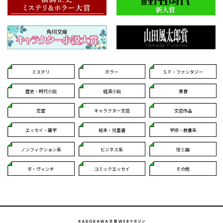
ミステリ
ホラー
ＳＦ・ファンタジー
歴史・時代小説
経済小説
青春
恋愛
キャラクター文芸
文芸作品
エッセイ・雑学
絵本・児童書
学術・教養系
ノンフィクション系
ビジネス系
怪と幽
ダ・ヴィンチ
コミックエッセイ
その他