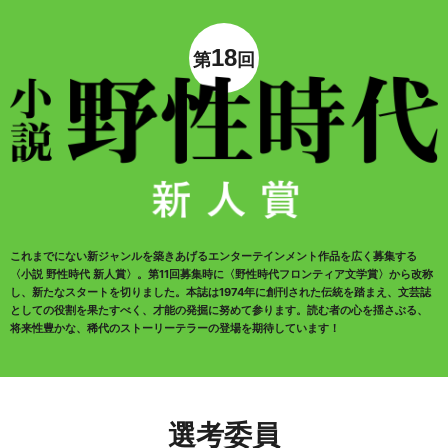
18
第
回
これまでにない新ジャンルを築きあげるエンターテインメント作品を広く募集する
〈小説 野性時代 新人賞〉。第11回募集時に〈野性時代フロンティア文学賞〉から改称
し、新たなスタートを切りました。本誌は1974年に創刊された伝統を踏まえ、文芸誌
としての役割を果たすべく、才能の発掘に努めて参ります。読む者の心を揺さぶる、
将来性豊かな、稀代のストーリーテラーの登場を期待しています！
選考委員