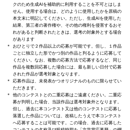
クのため生成AIを補助的に利用することを不可とはしま
せん。使用する場合は、どのように使用したかを原稿の
本文末に明記してください。ただし、生成AIを使用した
結果、第三者の著作権や、その他の権利を侵害するおそ
れがあると判断されたときは、選考の対象外とする場合
があります
おひとりで２作品以上の応募が可能です。但し、１作品
ごとに独立した形でかつ別の作品と判るように応募して
ください。なお、複数の応募方法で応募するなど、同じ
作品を複数回応募した場合には、最も新しい日付で応募
された作品が選考対象となります。
​​応募作品は、未発表かつオリジナルのものに限らせてい
ただきます。
他のコンテストとの二重応募はご遠慮ください。二重応
募が判明した場合、当該作品は選考対象外となります。
但し、過去に本コンテスト又は他のコンテストに応募し
落選した作品については、改稿したうえで本コンテスト
へ応募することは可能です。この場合、過去に応募した
コンテストの名称及び投稿時期を「文学賞応募歴」の欄