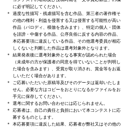
に必ず明記してください。
過度な性描写・残虐描写を含む作品、第三者の著作権そ
の他の権利・利益を侵害する又は侵害する可能性が高い
作品（パロディ、模倣を含みます）、特定の個人・団体
を誹謗・中傷する作品、公序良俗に反する内容の作品、
本応募要項に違反している作品、その他選考委員が相応
しくないと判断した作品は選考対象外となります。
結果発表後に選考対象外となる事実が認められた場合
（未成年の方が保護者の同意を得ていないことが判明し
た場合を含みます）、受賞が取り消され、賞金等をお返
しいただく場合があります。
ご応募いただいた原稿等及びそのデータは返却いたしま
せん。必要な方はコピーをおとりになるかファイルをお
手元に保存してください。
選考に関するお問い合わせには応じられません。
応募者は、自己の責任と負担において本コンテストに応
募するものとします。
本応募要項に違反した結果、応募者が弊社又はその他の