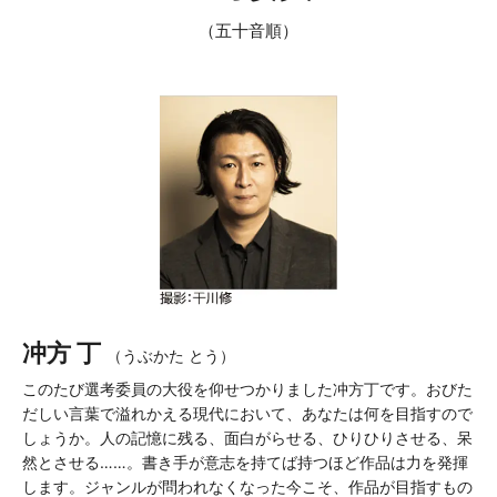
（五十音順）
冲方 丁
（うぶかた とう）
このたび選考委員の大役を仰せつかりました冲方丁です。おびた
だしい言葉で溢れかえる現代において、あなたは何を目指すので
しょうか。人の記憶に残る、面白がらせる、ひりひりさせる、呆
然とさせる……。書き手が意志を持てば持つほど作品は力を発揮
します。ジャンルが問われなくなった今こそ、作品が目指すもの