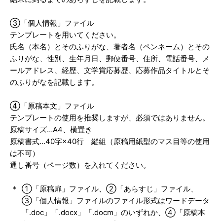
③「個人情報」ファイル
テンプレートを用いてください。
氏名（本名）とそのふりがな、著者名（ペンネーム）とその
ふりがな、性別、生年月日、郵便番号、住所、電話番号、メ
ールアドレス、経歴、文学賞応募歴、応募作品タイトルとそ
のふりがなを記載します。
④「原稿本文」ファイル
テンプレートの使用を推奨しますが、必須ではありません。
原稿サイズ…A4、横置き
原稿書式…40字×40行 縦組（原稿用紙型のマス目等の使用
は不可）
通し番号（ページ数）を入れてください。
①「原稿扉」ファイル、②「あらすじ」ファイル、
③「個人情報」ファイルのファイル形式はワードデータ
「.doc」「.docx」「.docm」のいずれか、④「原稿本