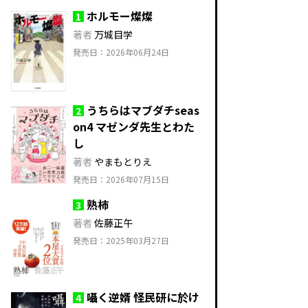
ホルモー燦燦
1
著者
万城目学
発売日：2026年06月24日
うちらはマブダチseas
2
on4 マゼンダ先生とわた
し
著者
やまもとりえ
発売日：2026年07月15日
熟柿
3
著者
佐藤正午
発売日：2025年03月27日
囁く逆婿 怪民研に於け
4