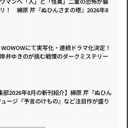
ワマンへ――「人」と「怪異」二重の恐怖が襲
！ 綿原 芹『ぬひんさまの塔』2026年8
』WOWOWにて実写化・連続ドラマ化決定！
岸井ゆきのが挑む戦慄のダークミステリー
編集部2026年8月の新刊紹介】綿原 芹『ぬひん
ジュージ『予言のけもの』など注目作が盛り