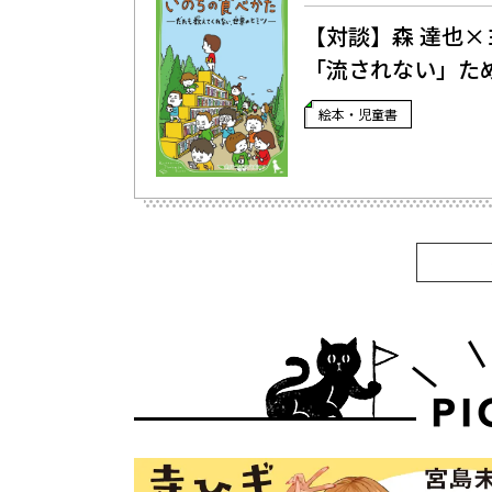
【対談】森 達也
「流されない」た
絵本・児童書