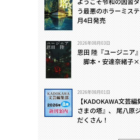
ようこそ令和の因習タ
う最悪のホラーミステリ
月4日発売
2026年08月03日
恩田 陸『ユージニア
脚本・安達奈緒子×
2026年08月01日
【KADOKAWA文芸
さまの塔』、 尾八原
だくさん！