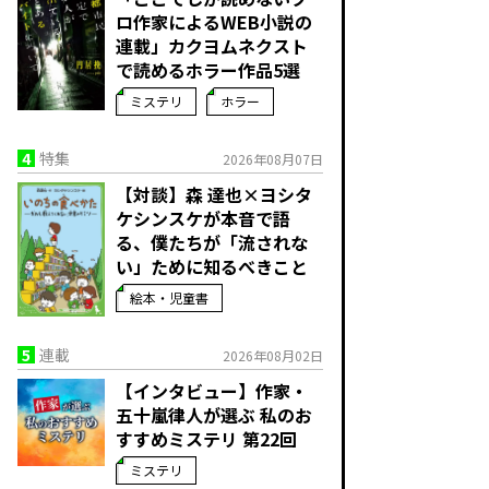
ロ作家によるWEB小説の
連載」――カクヨムネクスト
で読めるホラー作品5選
ミステリ
ホラー
4
特集
2026年08月07日
【対談】森 達也×ヨシタ
ケシンスケが本音で語
る、僕たちが「流されな
い」ために知るべきこと
絵本・児童書
5
連載
2026年08月02日
【インタビュー】作家・
五十嵐律人が選ぶ 私のお
すすめミステリ 第22回
ミステリ