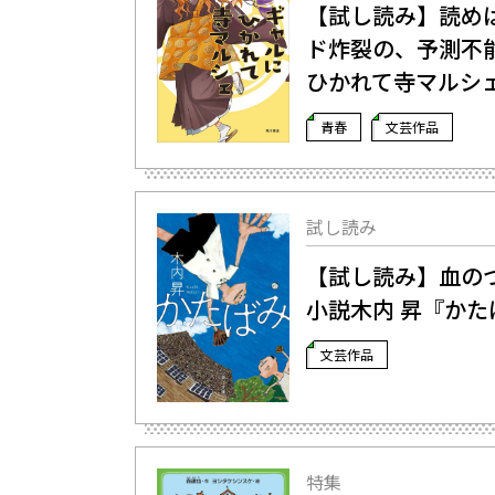
【試し読み】読め
ド炸裂の、予測不
ひかれて寺マルシェ
青春
文芸作品
試し読み
【試し読み】血の
小説――木内 昇『
文芸作品
特集