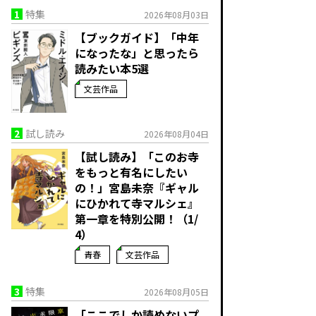
1
特集
2026年08月03日
【ブックガイド】「中年
になったな」と思ったら
読みたい本5選
文芸作品
2
試し読み
2026年08月04日
【試し読み】「このお寺
をもっと有名にしたい
の！」宮島未奈『ギャル
にひかれて寺マルシェ』
第一章を特別公開！（1/
4）
青春
文芸作品
3
特集
2026年08月05日
「ここでしか読めないプ