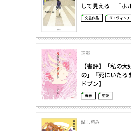
して見える 『ホ
文芸作品
ダ・ヴィンチ
連載
【書評】「私の大
の」――『死にいた
ドブン】
青春
恋愛
試し読み