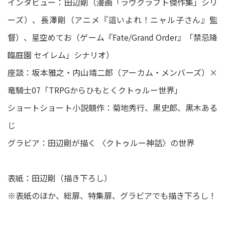
インタビュー：田辺剛（漫画「ラヴクラフト傑作集」シリ
ーズ）、長澤剛（アニメ『這いよれ！ニャル子さん』監
督）、星空めてお（ゲーム『Fate/Grand Order』「禁忌降
臨庭園 セイレム」シナリオ）
座談：坂本雅之・内山靖二郎（アーカム・メンバーズ）×
竜騎士07「TRPGからひもとくクトゥルー世界」
ショートショート小説競作：菊地秀行、黒史郎、黒木ある
じ
グラビア：田辺剛が描く 〈クトゥルー神話〉の世界
表紙：田辺剛（描き下ろし）
※表紙のほか、総扉、特集扉、グラビアでも描き下ろし！