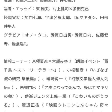
論考・エッセイ：東 雅夫、村上健司×多田克己
怪談実話：加門七海、宇津呂鹿太郎、Dr.マキダシ、田部
井隼人
グラビア：オノ・タコ、芳賀日出男+芳賀日向、佐藤健
寿、怪食巡礼
情報コーナー：京極夏彦×宮部みゆき（朗読イベント「百
千鳥 ～ストーリーテラー～」）、小松和彦（『いざなぎ
流の研究 祭儀編』）、礒崎純一（『幻想文学怪人偉人列
伝』）、朱雀門出（『アホになって死んで、後はカマキリ
の卵』）、藍峯ジュン×上條一輝（『こわいものがうつ
る』）、渡辺正樹（『映画クレヨンしんちゃん 奇々