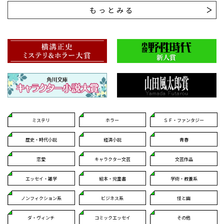
もっとみる
ミステリ
ホラー
ＳＦ・ファンタジー
歴史・時代小説
経済小説
青春
恋愛
キャラクター文芸
文芸作品
エッセイ・雑学
絵本・児童書
学術・教養系
ノンフィクション系
ビジネス系
怪と幽
ダ・ヴィンチ
コミックエッセイ
その他