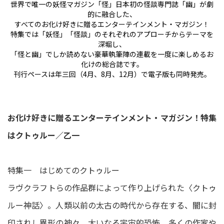
世界で唯一の妖怪マガジン「怪」日本初の怪談専門誌「幽」が劇
的に融合した、
すべてのお化け好きに贈るエンターテインメント・マガジン！
特集では「妖怪」「怪談」のそれぞれのアプローチからテーマを
深堀し、
「怪と幽」でしか読めない豪華執筆陣の連載を一度に楽しめるお
化けの総合誌です。
刊行ペースは年三回（4月、8月、12月）で電子版も同時発売。
お化け好きに贈るエンターテインメント・マガジン！特集
はクトゥルー／乙一
特集一 はじめてのクトゥルー
ラヴクラフトらの作品群によって作り上げられた〈クトゥ
ルー神話〉。人類以前の太古の時代から存在する、闇に封
印されし異形の神々、大いなる宇宙的恐怖。多くの作家や