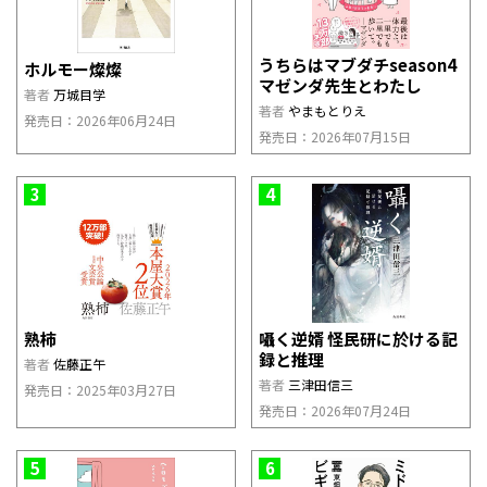
うちらはマブダチseason4
ホルモー燦燦
マゼンダ先生とわたし
著者
万城目学
著者
やまもとりえ
発売日：2026年06月24日
発売日：2026年07月15日
3
4
熟柿
囁く逆婿 怪民研に於ける記
録と推理
著者
佐藤正午
著者
三津田信三
発売日：2025年03月27日
発売日：2026年07月24日
5
6