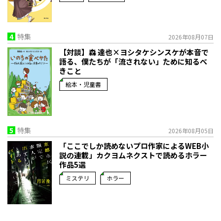
4
特集
2026年08月07日
【対談】森 達也×ヨシタケシンスケが本音で
語る、僕たちが「流されない」ために知るべ
きこと
絵本・児童書
5
特集
2026年08月05日
「ここでしか読めないプロ作家によるWEB小
説の連載」――カクヨムネクストで読めるホラー
作品5選
ミステリ
ホラー