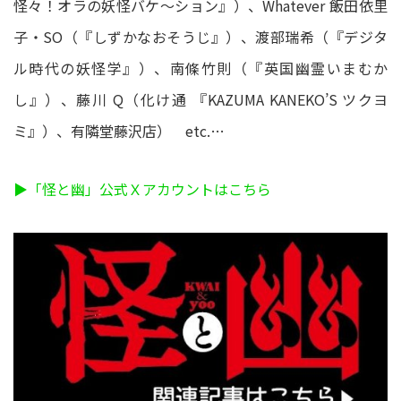
怪々！オラの妖怪バケ～ション』）、Whatever 飯田依里
子・SO（『しずかなおそうじ』）、渡部瑞希（『デジタ
ル時代の妖怪学』）、南條竹則（『英国幽霊いまむか
し』）、藤川 Q（化け通 『KAZUMA KANEKO’S ツクヨ
ミ』）、有隣堂藤沢店） etc.…
▶「怪と幽」公式Ｘアカウントはこちら