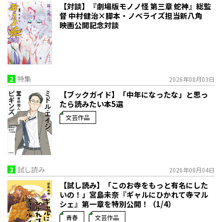
【対談】『劇場版モノノ怪 第三章 蛇神』総監
督 中村健治×脚本・ノベライズ担当新八角
映画公開記念対談
2
特集
2026年08月03日
【ブックガイド】「中年になったな」と思っ
たら読みたい本5選
文芸作品
3
試し読み
2026年08月04日
【試し読み】「このお寺をもっと有名にした
いの！」宮島未奈『ギャルにひかれて寺マル
シェ』第一章を特別公開！（1/4）
青春
文芸作品