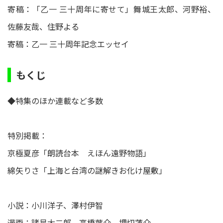
寄稿：「乙一 三十周年に寄せて」舞城王太郎、河野裕、
佐藤友哉、住野よる
寄稿：乙一 三十周年記念エッセイ
もくじ
◆特集のほか連載など多数
特別掲載：
京極夏彦「朗読台本 えほん遠野物語」
綿矢りさ「上海と台湾の謎解きお化け屋敷」
小説：小川洋子、澤村伊智
漫画：諸星大二郎、高橋葉介、押切蓮介