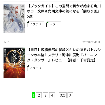
【ブックガイド】この空間で何かが始まる――角川
ホラー文庫＆角川文庫の気になる「間取り図」
5選
ミステリ
ホラー
レビュー
2026年07月21日
【書評】縦横無尽の伏線×キレのあるバトルシ
ーンの本格ミステリ！――阿津川辰海『バーニン
グ・ダンサー』レビュー【評者：千街晶之】
ミステリ
1
2
3
4
…
320