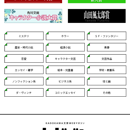
ミステリ
ホラー
ＳＦ・ファンタジー
歴史・時代小説
経済小説
青春
恋愛
キャラクター文芸
文芸作品
エッセイ・雑学
絵本・児童書
学術・教養系
ノンフィクション系
ビジネス系
怪と幽
ダ・ヴィンチ
コミックエッセイ
その他