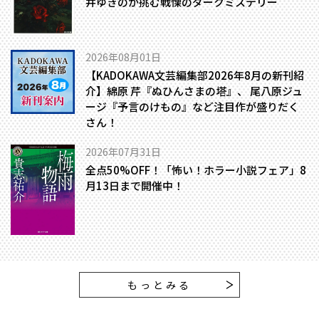
井ゆきのが挑む戦慄のダークミステリー
2026年08月01日
【KADOKAWA文芸編集部2026年8月の新刊紹
介】綿原 芹『ぬひんさまの塔』、 尾八原ジュ
ージ『予言のけもの』など注目作が盛りだく
さん！
2026年07月31日
全点50%OFF！「怖い！ホラー小説フェア」8
月13日まで開催中！
もっとみる