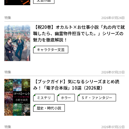
特集
2026年07月24日
【祝20巻】オカルト×お仕事小説「丸の内で就
職したら、幽霊物件担当でした。」シリーズの
魅力を徹底解説！
キャラクター文芸
特集
2026年07月23日
【ブックガイド】気になるシリーズまとめ読
み！「電子合本版」10選（2026夏）
ミステリ
ホラー
ＳＦ・ファンタジー
歴史・時代小説
特集
2026年07月22日