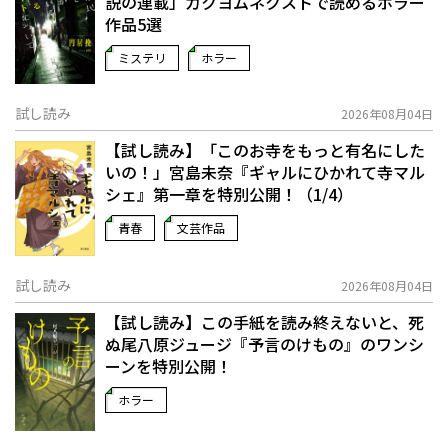
説の連載」――カクヨムネクストで読めるホラー
作品5選
ミステリ
ホラー
試し読み
2026年08月04日
【試し読み】「このお寺をもっと有名にした
いの！」宮島未奈『ギャルにひかれて寺マル
シェ』第一章を特別公開！（1/4）
青春
文芸作品
試し読み
2026年08月04日
【試し読み】この手紙を読み終えないと、死
ぬ――尾八原ジュージ『予言のけもの』のワンシ
ーンを特別公開！
ホラー