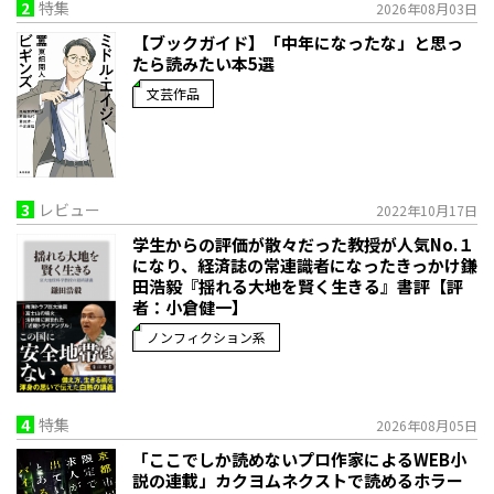
2
特集
2026年08月03日
【ブックガイド】「中年になったな」と思っ
たら読みたい本5選
文芸作品
3
レビュー
2022年10月17日
学生からの評価が散々だった教授が人気No.１
になり、経済誌の常連識者になったきっかけ――鎌
田浩毅『揺れる大地を賢く生きる』書評【評
者：小倉健一】
ノンフィクション系
4
特集
2026年08月05日
「ここでしか読めないプロ作家によるWEB小
説の連載」――カクヨムネクストで読めるホラー