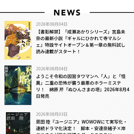
2026年08月04日
【書影解禁】「成瀬あかりシリーズ」宮島未
奈の最新小説『ギャルにひかれて寺マルシ
ェ』特設サイトオープン＆第一章の無料試し
読み連載がスタート！
2026年08月04日
ようこそ令和の因習タワマンへ――「人」と「怪
異」二重の恐怖が襲う最悪のホラーミステ
リ！ 綿原 芹『ぬひんさまの塔』2026年8月4
日発売
2026年08月03日
恩田 陸『ユージニア』WOWOWにて実写化・
連続ドラマ化決定！ 脚本・安達奈緒子×岸