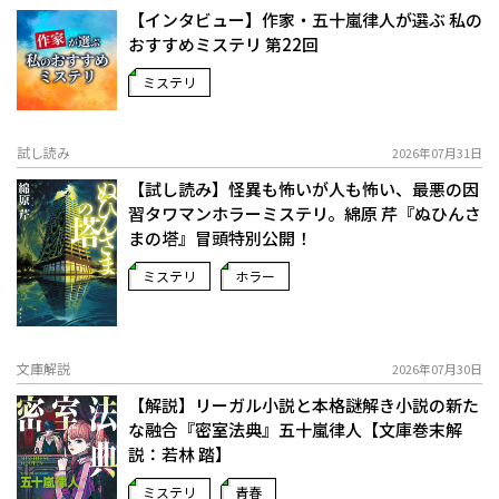
【インタビュー】作家・五十嵐律人が選ぶ 私の
おすすめミステリ 第22回
ミステリ
試し読み
2026年07月31日
【試し読み】怪異も怖いが人も怖い、最悪の因
習タワマンホラーミステリ。綿原 芹『ぬひんさ
まの塔』冒頭特別公開！
ミステリ
ホラー
文庫解説
2026年07月30日
【解説】リーガル小説と本格謎解き小説の新た
な融合――『密室法典』五十嵐律人【文庫巻末解
説：若林 踏】
ミステリ
青春