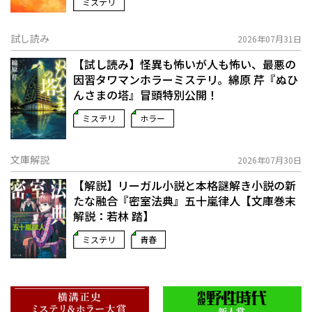
ミステリ
試し読み
2026年07月31日
【試し読み】怪異も怖いが人も怖い、最悪の
因習タワマンホラーミステリ。綿原 芹『ぬひ
んさまの塔』冒頭特別公開！
ミステリ
ホラー
文庫解説
2026年07月30日
【解説】リーガル小説と本格謎解き小説の新
たな融合――『密室法典』五十嵐律人【文庫巻末
解説：若林 踏】
ミステリ
青春