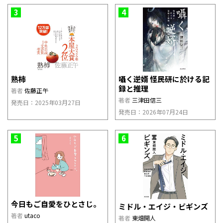
3
4
熟柿
囁く逆婿 怪民研に於ける記
録と推理
著者
佐藤正午
著者
三津田信三
発売日：2025年03月27日
発売日：2026年07月24日
5
6
今日もご自愛をひとさじ。
ミドル・エイジ・ビギンズ
著者
utaco
著者
東畑開人