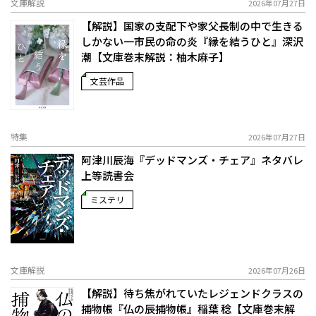
文庫解説
2026年07月27日
【解説】国家の支配下や家父長制の中で生きる
しかない一市民の命の炎――『縁を結うひと』深沢
潮【文庫巻末解説：柚木麻子】
文芸作品
特集
2026年07月27日
阿津川辰海『デッドマンズ・チェア』ネタバレ
上等読書会
ミステリ
文庫解説
2026年07月26日
【解説】待ち焦がれていたレジェンドクラスの
捕物帳――『仏の辰捕物帳』稲葉 稔【文庫巻末解