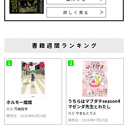
詳しく見る
書籍週間ランキング
1
2
うちらはマブダチseason4
ホルモー燦燦
マゼンダ先生とわたし
著者
万城目学
著者
やまもとりえ
発売日：2026年06月24日
発売日：2026年07月15日