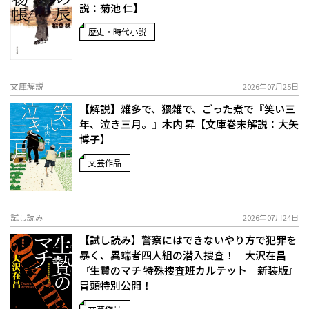
説：菊池 仁】
歴史・時代小説
文庫解説
2026年07月25日
【解説】雑多で、猥雑で、ごった煮で――『笑い三
年、泣き三月。』木内 昇【文庫巻末解説：大矢
博子】
文芸作品
試し読み
2026年07月24日
【試し読み】警察にはできないやり方で犯罪を
暴く、異端者四人組の潜入捜査！ 大沢在昌
『生贄のマチ 特殊捜査班カルテット 新装版』
冒頭特別公開！
文芸作品