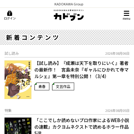
KADOKAWA Group
ログイン
menu
新着コンテンツ
試し読み
2026年08月06日
【試し読み】『成瀬は天下を取りにいく』著者
の最新作！ 宮島未奈『ギャルにひかれて寺マ
ルシェ』第一章を特別公開！（3/4）
青春
文芸作品
特集
2026年08月05日
「ここでしか読めないプロ作家によるWEB小説
の連載」――カクヨムネクストで読めるホラー作品
5選