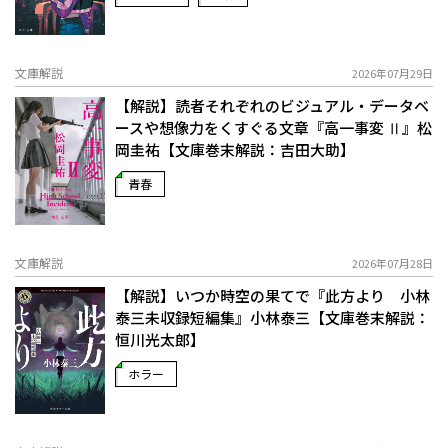
文庫解説
2026年07月29日
【解説】読者それぞれのビジュアル・データベ
ースや想像力をくすぐる文章――『高一事変 Ⅱ』松
岡圭祐【文庫巻末解説：吉田大助】
青春
文庫解説
2026年07月28日
【解説】いつか時空の果てで――『此方より 小林
泰三未収録短編集』小林泰三【文庫巻末解説：
恒川光太郎】
ホラー