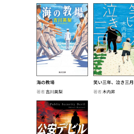
海の教場
笑い三年、泣き三月
著者
吉川英梨
著者
木内昇