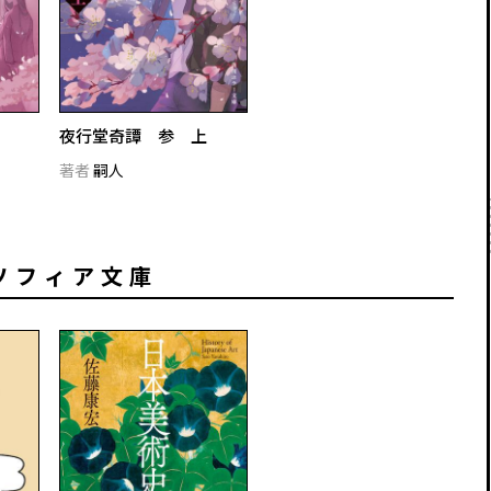
夜行堂奇譚 参 上
著者
嗣人
ソフィア文庫