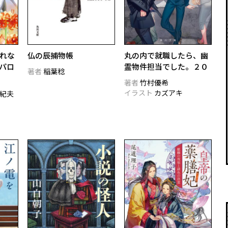
れな
仏の辰捕物帳
丸の内で就職したら、幽
のパロ
霊物件担当でした。２０
著者
稲葉稔
著者
竹村優希
イラスト
カズアキ
紀夫