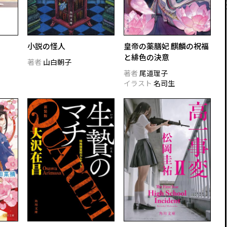
小説の怪人
皇帝の薬膳妃 麒麟の祝福
と緋色の決意
著者
山白朝子
著者
尾道理子
イラスト
名司生