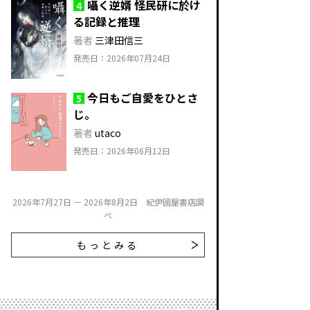
囁く逆婿 怪民研に於け
4
る記録と推理
著者
三津田信三
発売日：2026年07月24日
今日もご自愛をひとさ
5
じ。
著者
utaco
発売日：2026年06月12日
2026年7月27日 － 2026年8月2日 紀伊國屋書店調
べ
もっとみる