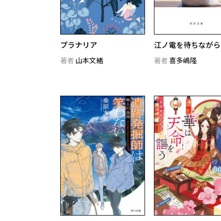
プラナリア
江ノ電を待ちながら
著者
山本文緒
著者
喜多嶋隆