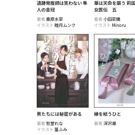
遺跡発掘師は笑わない 隼
華は天命を謳う 莉
人の金冠
女医伝 五
著者
桑原水菜
著者
小田菜摘
イラスト
睦月ムンク
イラスト
Minoru
男たちには秘密がある
縁を結うひと
著者
愁堂れな
著者
深沢潮
イラスト
篁ふみ