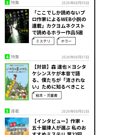
3
特集
2026年08月05日
「ここでしか読めないプ
ロ作家によるWEB小説の
連載」――カクヨムネクスト
で読めるホラー作品5選
ミステリ
ホラー
4
特集
2026年08月07日
【対談】森 達也×ヨシタ
ケシンスケが本音で語
る、僕たちが「流されな
い」ために知るべきこと
絵本・児童書
5
連載
2026年08月02日
【インタビュー】作家・
五十嵐律人が選ぶ 私のお
すすめミステリ 第22回