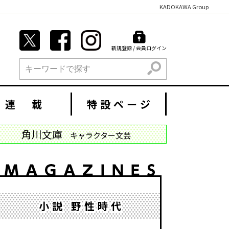
KADOKAWA Group
新規登録 / 会員ログイン
検索
連 載
特設ページ
角川文庫
キャラクター文芸
小説 野性時代