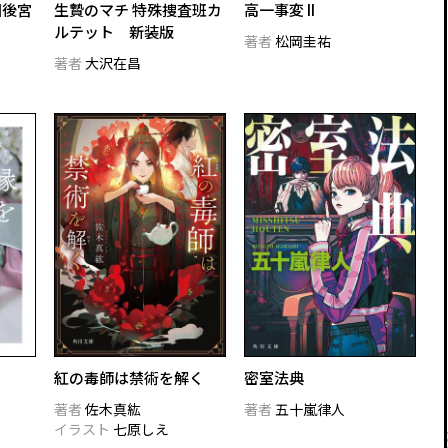
国後宮
生贄のマチ 特殊捜査班カ
高一事変 II
ルテット 新装版
著者
松岡圭祐
著者
大沢在昌
紅の毒師は禁術を解く
密室法典
著者
佐木真紘
著者
五十嵐律人
イラスト
七原しえ