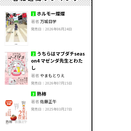
ホルモー燦燦
1
著者
万城目学
発売日：2026年06月24日
うちらはマブダチseas
2
on4 マゼンダ先生とわた
し
著者
やまもとりえ
発売日：2026年07月15日
熟柿
3
著者
佐藤正午
発売日：2025年03月27日