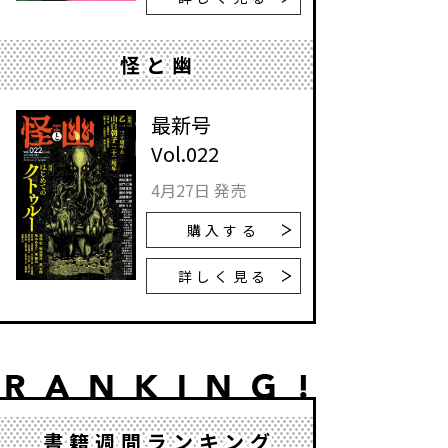
怪と幽
最新号
Vol.022
4月27日 発売
購入する
詳しく見る
書籍週間ランキング