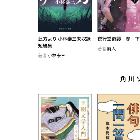
此方より 小林泰三未収録
夜行堂奇譚 参 下
短編集
著者
嗣人
著者
小林泰三
角川