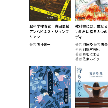
脳科学捜査官 真田夏希
教科書には、載せら
アンハピネス・ジョンブ
い!? 君に綴る５つ
リアン
ディ
著者
鳴神響一
著者
恩田陸
著者
五条
著者
斜線堂有紀
著者
あをにまる
著者
佐東みどり