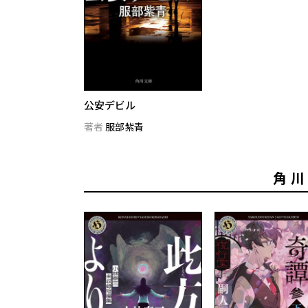
公安デビル
著者
服部紫青
角