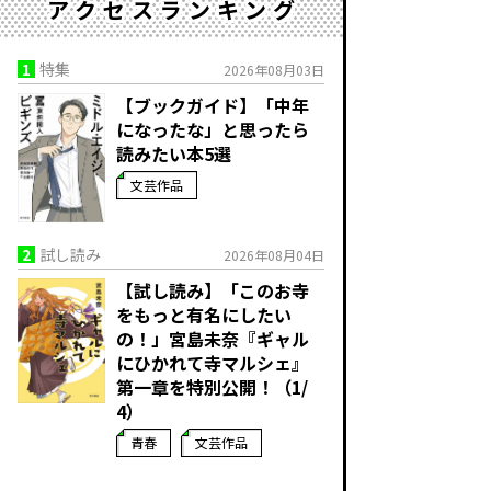
アクセスランキング
1
特集
2026年08月03日
【ブックガイド】「中年
になったな」と思ったら
読みたい本5選
文芸作品
2
試し読み
2026年08月04日
【試し読み】「このお寺
をもっと有名にしたい
の！」宮島未奈『ギャル
にひかれて寺マルシェ』
第一章を特別公開！（1/
4）
青春
文芸作品