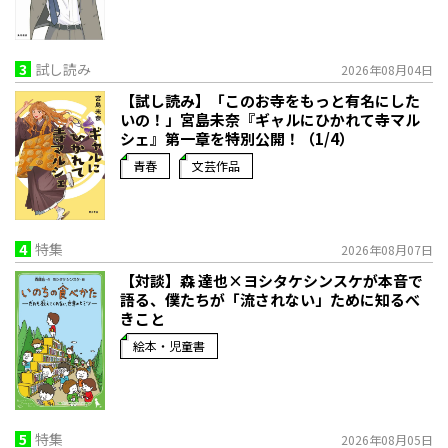
3
試し読み
2026年08月04日
【試し読み】「このお寺をもっと有名にした
いの！」宮島未奈『ギャルにひかれて寺マル
シェ』第一章を特別公開！（1/4）
青春
文芸作品
4
特集
2026年08月07日
【対談】森 達也×ヨシタケシンスケが本音で
語る、僕たちが「流されない」ために知るべ
きこと
絵本・児童書
5
特集
2026年08月05日