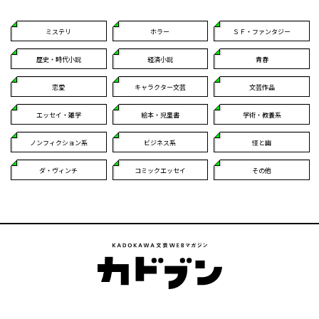
ミステリ
ホラー
ＳＦ・ファンタジー
歴史・時代小説
経済小説
青春
恋愛
キャラクター文芸
文芸作品
エッセイ・雑学
絵本・児童書
学術・教養系
ノンフィクション系
ビジネス系
怪と幽
ダ・ヴィンチ
コミックエッセイ
その他