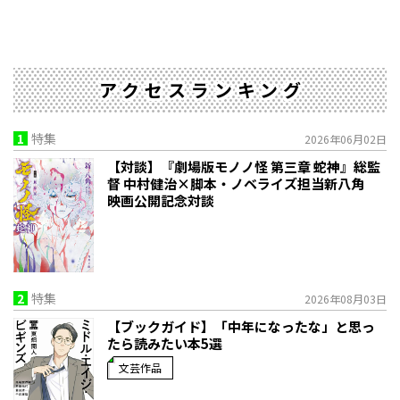
アクセスランキング
1
特集
2026年06月02日
【対談】『劇場版モノノ怪 第三章 蛇神』総監
督 中村健治×脚本・ノベライズ担当新八角
映画公開記念対談
2
特集
2026年08月03日
【ブックガイド】「中年になったな」と思っ
たら読みたい本5選
文芸作品