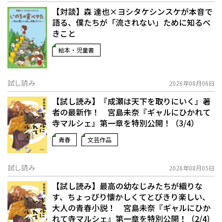
【対談】森 達也×ヨシタケシンスケが本音で
語る、僕たちが「流されない」ために知るべ
きこと
絵本・児童書
試し読み
2026年08月06日
【試し読み】『成瀬は天下を取りにいく』著
者の最新作！ 宮島未奈『ギャルにひかれて
寺マルシェ』第一章を特別公開！（3/4）
青春
文芸作品
試し読み
2026年08月05日
【試し読み】最高の幼なじみたちが織りな
す、ちょっぴり懐かしくてとびきり楽しい、
大人の青春小説！ 宮島未奈『ギャルにひか
れて寺マルシェ』第一章を特別公開！（2/4）