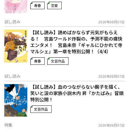
青春
恋愛
試し読み
2026年08月07日
【試し読み】読めばかならず元気がもらえ
る！ 宮島ワールド炸裂の、予測不能の痛快
エンタメ！ 宮島未奈『ギャルにひかれて寺
マルシェ』第一章を特別公開！（4/4）
青春
文芸作品
試し読み
2026年08月07日
【試し読み】血のつながらない親子を描く、
笑いと涙の家族小説――木内 昇『かたばみ』冒頭
特別公開！
文芸作品
特集
2026年08月07日