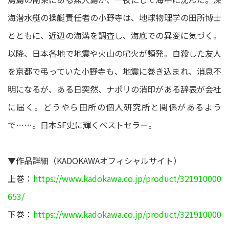
海潜水艇の操艇責任者の小野寺は、地球物理学の田所博士
とともに、近辺の海溝を調査し、海底での異変に気づく。
以降、日本各地で地震や火山の噴火が頻発。自殺した友人
を京都で弔っていた小野寺も、地震に巻き込まれ、消息不
明になるが、ある日突然、ナポリの消印がある辞表が会社
に届く。どうやら田所の個人研究所と関係があるよう
で……。日本SF史に輝くベストセラー。
▼作品詳細（KADOKAWAオフィシャルサイト）
上巻：
https://www.kadokawa.co.jp/product/321910000
653/
下巻：
https://www.kadokawa.co.jp/product/321910000