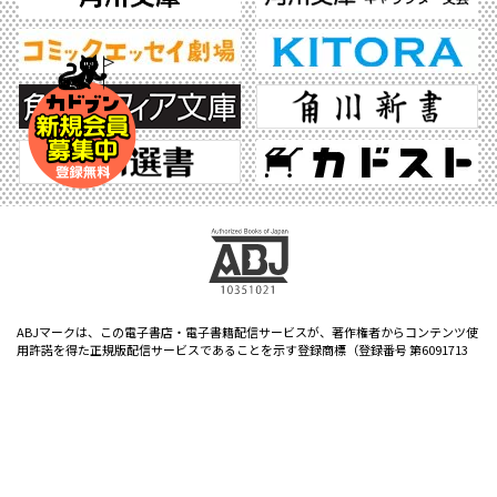
ABJマークは、この電子書店・電子書籍配信サービスが、著作権者からコンテンツ使
用許諾を得た正規版配信サービスであることを示す登録商標（登録番号 第6091713
号）です。ABJマークの詳細、ABJマークを掲示しているサービスの一覧はこちら。
https://aebs.or.jp/
©2026 KADOKAWA All Rights Reserved.