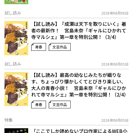
試し読み
2026年08月06日
【試し読み】『成瀬は天下を取りにいく』著
者の最新作！ 宮島未奈『ギャルにひかれて
寺マルシェ』第一章を特別公開！（3/4）
青春
文芸作品
試し読み
2026年08月05日
【試し読み】最高の幼なじみたちが織りな
す、ちょっぴり懐かしくてとびきり楽しい、
大人の青春小説！ 宮島未奈『ギャルにひか
れて寺マルシェ』第一章を特別公開！（2/4）
青春
文芸作品
特集
2026年08月05日
「ここでしか読めないプロ作家によるWEB小