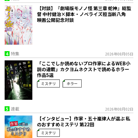
【対談】『劇場版モノノ怪 第三章 蛇神』総監
督 中村健治×脚本・ノベライズ担当新八角
映画公開記念対談
4
特集
2026年08月05日
「ここでしか読めないプロ作家によるWEB小
説の連載」――カクヨムネクストで読めるホラー
作品5選
ミステリ
ホラー
5
連載
2026年08月02日
【インタビュー】作家・五十嵐律人が選ぶ 私
のおすすめミステリ 第22回
ミステリ