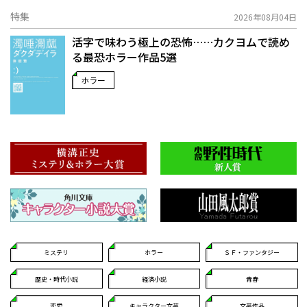
特集
2026年08月04日
活字で味わう極上の恐怖……カクヨムで読め
る最恐ホラー作品5選
ホラー
ミステリ
ホラー
ＳＦ・ファンタジー
歴史・時代小説
経済小説
青春
恋愛
キャラクター文芸
文芸作品