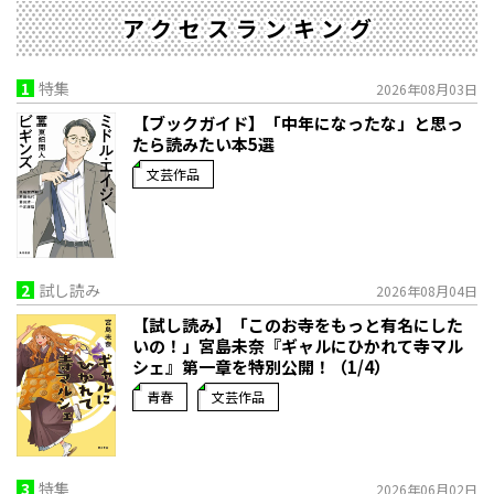
アクセスランキング
1
特集
2026年08月03日
【ブックガイド】「中年になったな」と思っ
たら読みたい本5選
文芸作品
2
試し読み
2026年08月04日
【試し読み】「このお寺をもっと有名にした
いの！」宮島未奈『ギャルにひかれて寺マル
シェ』第一章を特別公開！（1/4）
青春
文芸作品
3
特集
2026年06月02日