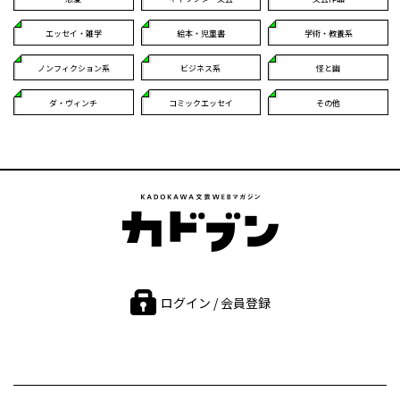
エッセイ・雑学
絵本・児童書
学術・教養系
ノンフィクション系
ビジネス系
怪と幽
ダ・ヴィンチ
コミックエッセイ
その他
ログイン / 会員登録