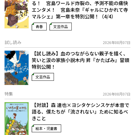
る！ 宮島ワールド炸裂の、予測不能の痛快
エンタメ！ 宮島未奈『ギャルにひかれて寺
マルシェ』第一章を特別公開！（4/4）
青春
文芸作品
試し読み
2026年08月07日
【試し読み】血のつながらない親子を描く、
笑いと涙の家族小説――木内 昇『かたばみ』冒頭
特別公開！
文芸作品
特集
2026年08月07日
【対談】森 達也×ヨシタケシンスケが本音で
語る、僕たちが「流されない」ために知るべ
きこと
絵本・児童書