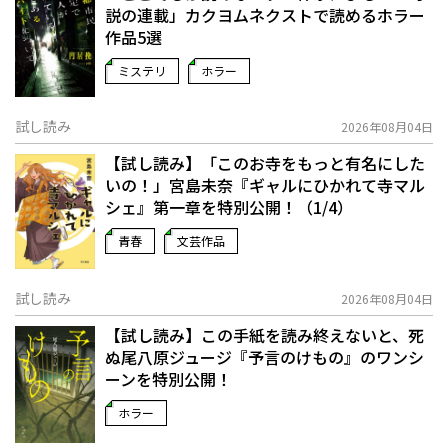
説の連載」――カクヨムネクストで読めるホラー
作品5選
ミステリ
ホラー
試し読み
2026年08月04日
【試し読み】「このお寺をもっと有名にした
いの！」宮島未奈『ギャルにひかれて寺マル
シェ』第一章を特別公開！（1/4）
青春
文芸作品
試し読み
2026年08月04日
【試し読み】この手紙を読み終えないと、死
ぬ――尾八原ジュージ『予言のけもの』のワンシ
ーンを特別公開！
ホラー