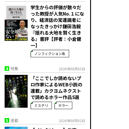
学生からの評価が散々だ
った教授が人気No.１にな
り、経済誌の常連識者に
なったきっかけ――鎌田浩毅
『揺れる大地を賢く生き
る』書評【評者：小倉健
一】
ノンフィクション系
4
特集
2026年08月05日
「ここでしか読めないプ
ロ作家によるWEB小説の
連載」――カクヨムネクスト
で読めるホラー作品5選
ミステリ
ホラー
5
連載
2026年08月02日