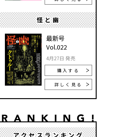
怪と幽
最新号
Vol.022
4月27日 発売
購入する
詳しく見る
アクセスランキング