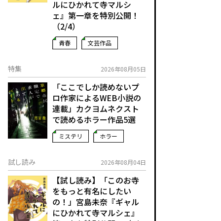
ルにひかれて寺マルシ
ェ』第一章を特別公開！
（2/4）
青春
文芸作品
特集
2026年08月05日
「ここでしか読めないプ
ロ作家によるWEB小説の
連載」――カクヨムネクスト
で読めるホラー作品5選
ミステリ
ホラー
試し読み
2026年08月04日
【試し読み】「このお寺
をもっと有名にしたい
の！」宮島未奈『ギャル
にひかれて寺マルシェ』