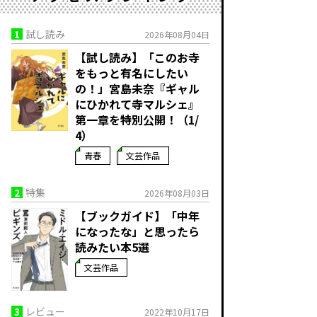
1
試し読み
2026年08月04日
【試し読み】「このお寺
をもっと有名にしたい
の！」宮島未奈『ギャル
にひかれて寺マルシェ』
第一章を特別公開！（1/
4）
青春
文芸作品
2
特集
2026年08月03日
【ブックガイド】「中年
になったな」と思ったら
読みたい本5選
文芸作品
3
レビュー
2022年10月17日