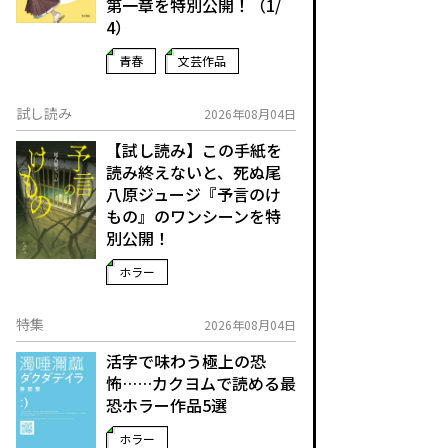
第一章を特別公開！（1/
4）
青春
文芸作品
試し読み
2026年08月04日
【試し読み】この手紙を
読み終えないと、死ぬ――尾
八原ジュージ『予言のけ
もの』のワンシーンを特
別公開！
ホラー
特集
2026年08月04日
活字で味わう極上の恐
怖……カクヨムで読める最
恐ホラー作品5選
ホラー