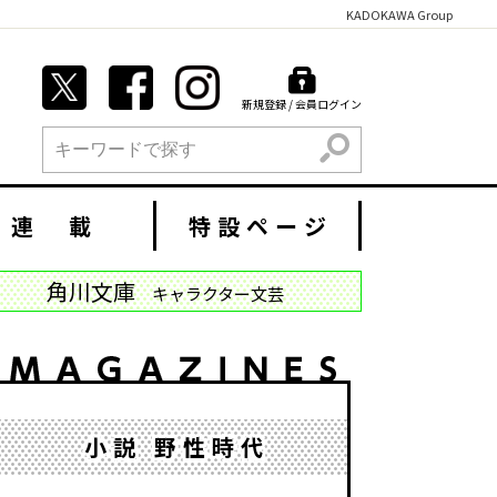
KADOKAWA Group
新規登録 / 会員ログイン
検索
連 載
特設ページ
角川文庫
キャラクター文芸
小説 野性時代