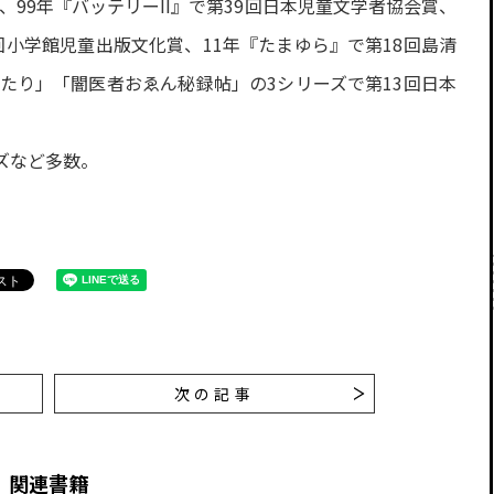
、99年『バッテリーII』で第39回日本児童文学者協会賞、
54回小学館児童出版文化賞、11年『たまゆら』で第18回島清
たり」「闇医者おゑん秘録帖」の3シリーズで第13回日本
ーズなど多数。
次の記事
関連書籍