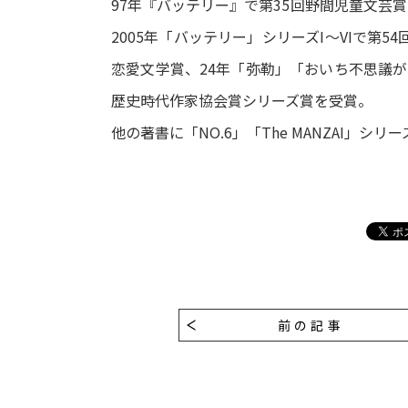
97年『バッテリー』で第35回野間児童文芸賞
2005年「バッテリー」シリーズI～VIで第
恋愛文学賞、24年「弥勒」「おいち不思議が
歴史時代作家協会賞シリーズ賞を受賞。
他の著書に「NO.6」「The MANZAI」シリ
前の記事