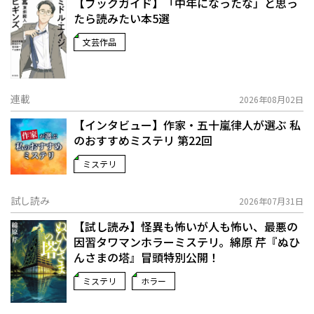
【ブックガイド】「中年になったな」と思っ
たら読みたい本5選
文芸作品
連載
2026年08月02日
【インタビュー】作家・五十嵐律人が選ぶ 私
のおすすめミステリ 第22回
ミステリ
試し読み
2026年07月31日
【試し読み】怪異も怖いが人も怖い、最悪の
因習タワマンホラーミステリ。綿原 芹『ぬひ
んさまの塔』冒頭特別公開！
ミステリ
ホラー