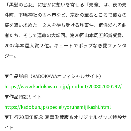
「黒髪の乙女」に密かに想いを寄せる「先輩」は、夜の先
斗町、下鴨神社の古本市など、京都の至るところで彼女の
姿を追い求めた。２人を待ち受ける珍事件、個性溢れる曲
者たち、そして運命の大転回。第20回山本周五郎賞受賞、
2007年本屋大賞２位。キュートでポップな恋愛ファンタ
ジー。
▼作品詳細（KADOKAWAオフィシャルサイト）
https://www.kadokawa.co.jp/product/200807000292/
▼作品特設サイト
https://kadobun.jp/special/yoruhamijikashi.html
▼刊行20周年記念 豪華愛蔵版＆オリジナルグッズ特設サ
イト