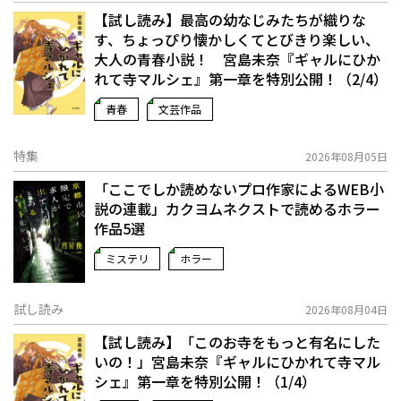
【試し読み】最高の幼なじみたちが織りな
す、ちょっぴり懐かしくてとびきり楽しい、
大人の青春小説！ 宮島未奈『ギャルにひか
れて寺マルシェ』第一章を特別公開！（2/4）
青春
文芸作品
特集
2026年08月05日
「ここでしか読めないプロ作家によるWEB小
説の連載」――カクヨムネクストで読めるホラー
作品5選
ミステリ
ホラー
試し読み
2026年08月04日
【試し読み】「このお寺をもっと有名にした
いの！」宮島未奈『ギャルにひかれて寺マル
シェ』第一章を特別公開！（1/4）