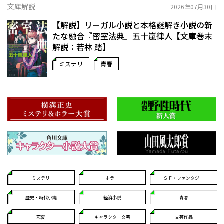
文庫解説
2026年07月30日
【解説】リーガル小説と本格謎解き小説の新
たな融合――『密室法典』五十嵐律人【文庫巻末
解説：若林 踏】
ミステリ
青春
ミステリ
ホラー
ＳＦ・ファンタジー
歴史・時代小説
経済小説
青春
恋愛
キャラクター文芸
文芸作品