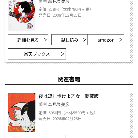
著者
森見登美彦
定価: 858円（本体780円 + 税）
発売日: 2008年12月25日
詳細を見る
試し読み
amazon
楽天ブックス
関連書籍
夜は短し歩けよ乙女 愛蔵版
著者
森見登美彦
定価: 6050円（本体5500円 + 税）
発売日: 2026年02月26日