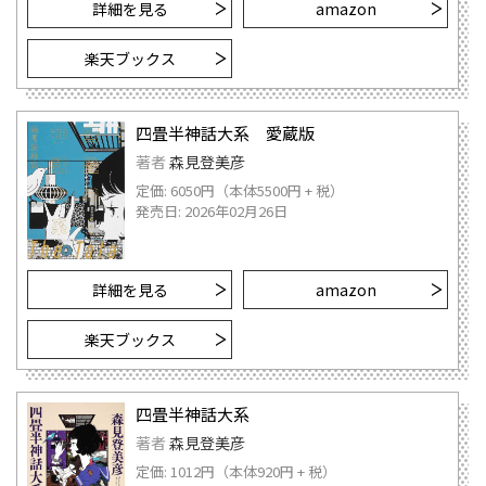
詳細を見る
amazon
楽天ブックス
四畳半神話大系 愛蔵版
著者
森見登美彦
定価: 6050円（本体5500円 + 税）
発売日: 2026年02月26日
詳細を見る
amazon
楽天ブックス
四畳半神話大系
著者
森見登美彦
定価: 1012円（本体920円 + 税）