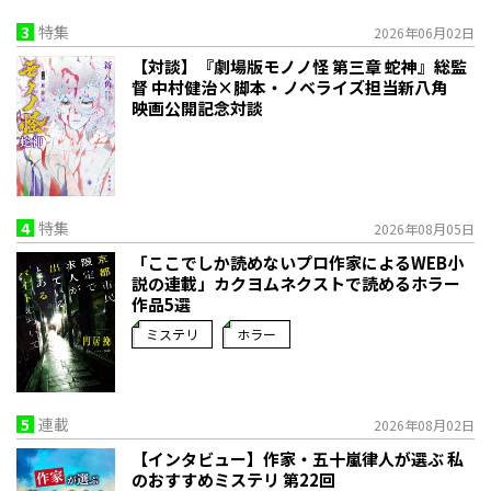
3
特集
2026年06月02日
【対談】『劇場版モノノ怪 第三章 蛇神』総監
督 中村健治×脚本・ノベライズ担当新八角
映画公開記念対談
4
特集
2026年08月05日
「ここでしか読めないプロ作家によるWEB小
説の連載」――カクヨムネクストで読めるホラー
作品5選
ミステリ
ホラー
5
連載
2026年08月02日
【インタビュー】作家・五十嵐律人が選ぶ 私
のおすすめミステリ 第22回