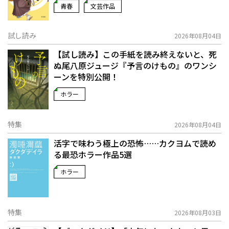
青春
文芸作品
試し読み
2026年08月04日
【試し読み】この手紙を読み終えないと、死
ぬ――尾八原ジュージ『予言のけもの』のワンシ
ーンを特別公開！
ホラー
特集
2026年08月04日
活字で味わう極上の恐怖……カクヨムで読め
る最恐ホラー作品5選
ホラー
特集
2026年08月03日