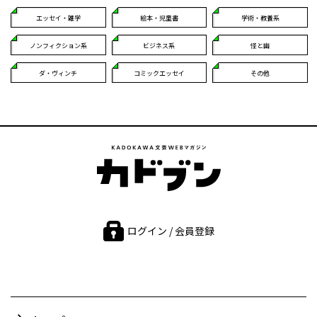
エッセイ・雑学
絵本・児童書
学術・教養系
ノンフィクション系
ビジネス系
怪と幽
ダ・ヴィンチ
コミックエッセイ
その他
ログイン / 会員登録