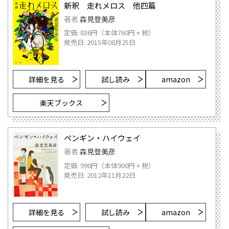
新釈 走れメロス 他四篇
著者
森見登美彦
定価: 836円（本体760円 + 税）
発売日: 2015年08月25日
詳細を見る
試し読み
amazon
楽天ブックス
ペンギン・ハイウェイ
著者
森見登美彦
定価: 990円（本体900円 + 税）
発売日: 2012年11月22日
詳細を見る
試し読み
amazon