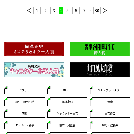
1
2
3
4
5
6
7
…
30
ミステリ
ホラー
ＳＦ・ファンタジー
歴史・時代小説
経済小説
青春
恋愛
キャラクター文芸
文芸作品
エッセイ・雑学
絵本・児童書
学術・教養系