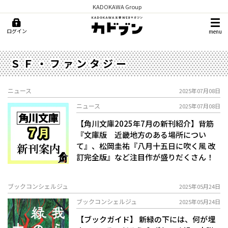
KADOKAWA Group
ログイン
menu
ＳＦ・ファンタジー
ニュース
2025年07月08日
ニュース
2025年07月08日
【角川文庫2025年7月の新刊紹介】背筋
『文庫版 近畿地方のある場所につい
て』、松岡圭祐『八月十五日に吹く風 改
訂完全版』など注目作が盛りだくさん！
ブックコンシェルジュ
2025年05月24日
ブックコンシェルジュ
2025年05月24日
【ブックガイド】 新緑の下には、何が埋