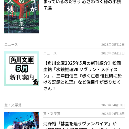
まっているのだろう―― 心ざわつく緑の小説
７選
ニュース
2025年05月12日
ニュース
2025年05月12日
【角川文庫2025年5月の新刊紹介】松岡
圭祐『水鏡推理VII ソヴリン・メディス
ン』、三津田信三『歩く亡者 怪民研に於
ける記録と推理』など注目作が盛りだく
さん！
賞・文学賞
2025年04月18日
賞・文学賞
2025年04月18日
河野裕『彗星を追うヴァンパイア』が