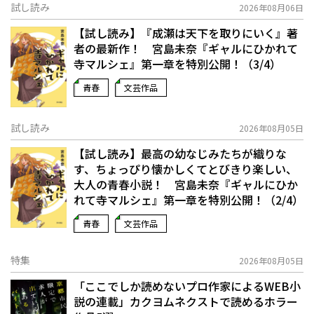
試し読み
2026年08月06日
【試し読み】『成瀬は天下を取りにいく』著
者の最新作！ 宮島未奈『ギャルにひかれて
寺マルシェ』第一章を特別公開！（3/4）
青春
文芸作品
試し読み
2026年08月05日
【試し読み】最高の幼なじみたちが織りな
す、ちょっぴり懐かしくてとびきり楽しい、
大人の青春小説！ 宮島未奈『ギャルにひか
れて寺マルシェ』第一章を特別公開！（2/4）
青春
文芸作品
特集
2026年08月05日
「ここでしか読めないプロ作家によるWEB小
説の連載」――カクヨムネクストで読めるホラー