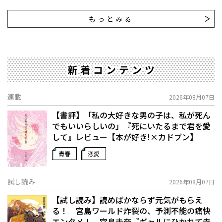
もっとみる
新着コンテンツ
連載
2026年08月07日
【書評】「私の大好きな男の子は、私が死ん
でもいいらしいの」――『死にいたるまで君を愛
して』レビュー【本が好き!×カドブン】
青春
恋愛
試し読み
2026年08月07日
【試し読み】読めばかならず元気がもらえ
る！ 宮島ワールド炸裂の、予測不能の痛快
エンタメ！ 宮島未奈『ギャルにひかれて寺