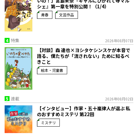
いの！」宮島未奈『ギャルにひかれて寺マル
シェ』第一章を特別公開！（1/4）
青春
文芸作品
4
特集
2026年08月07日
【対談】森 達也×ヨシタケシンスケが本音で
語る、僕たちが「流されない」ために知るべ
きこと
絵本・児童書
5
連載
2026年08月02日
【インタビュー】作家・五十嵐律人が選ぶ 私
のおすすめミステリ 第22回
ミステリ