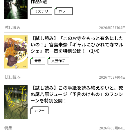
作品5選
ミステリ
ホラー
試し読み
2026年08月04日
【試し読み】「このお寺をもっと有名にした
いの！」宮島未奈『ギャルにひかれて寺マル
シェ』第一章を特別公開！（1/4）
青春
文芸作品
試し読み
2026年08月04日
【試し読み】この手紙を読み終えないと、死
ぬ――尾八原ジュージ『予言のけもの』のワンシ
ーンを特別公開！
ホラー
特集
2026年08月04日