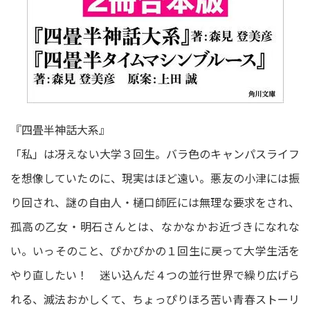
『四畳半神話大系』
「私」は冴えない大学３回生。バラ色のキャンパスライフ
を想像していたのに、現実はほど遠い。悪友の小津には振
り回され、謎の自由人・樋口師匠には無理な要求をされ、
孤高の乙女・明石さんとは、なかなかお近づきになれな
い。いっそのこと、ぴかぴかの１回生に戻って大学生活を
やり直したい！ 迷い込んだ４つの並行世界で繰り広げら
れる、滅法おかしくて、ちょっぴりほろ苦い青春ストーリ