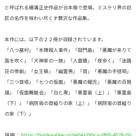
と呼ばれる横溝正史作品が合本版で登場。ミステリ界の巨
匠の名作を味わい尽くす贅沢な作品集。
本作には、以下の２２冊が収録されています。
「八つ墓村」「本陣殺人事件」「獄門島」「悪魔が来りて
笛を吹く」「犬神家の一族」「人面瘡」「夜歩く」「迷路
荘の惨劇」「女王蜂」「幽霊男」「首」「悪魔の手毬唄」
「三つ首塔」「七つの仮面」「悪魔の寵児」「悪魔の百唇
譜」「仮面舞踏会」「白と黒」「悪霊島（上）」「悪霊島
（下）」「病院坂の首縊りの家（上）」「病院坂の首縊り
の家（下）」
詳細：
https://bookwalker.jp/de04a38bca-df69-4029-bb