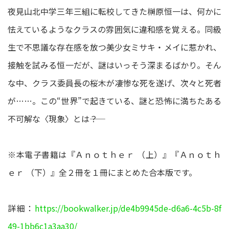
夜見山北中学三年三組に転校してきた榊原恒一は、何かに
怯えているようなクラスの雰囲気に違和感を覚える。同級
生で不思議な存在感を放つ美少女ミサキ・メイに惹かれ、
接触を試みる恒一だが、謎はいっそう深まるばかり。そん
な中、クラス委員長の桜木が凄惨な死を遂げ、次々と死者
が……。この“世界”で起きている、謎と恐怖に満ちたある
不可解な〈現象〉とは――？
※本電子書籍は『Ａｎｏｔｈｅｒ （上）』『Ａｎｏｔｈ
ｅｒ （下）』全２冊を１冊にまとめた合本版です。
詳細：
https://bookwalker.jp/de4b9945de-d6a6-4c5b-8f
49-1bb6c1a3aa30/