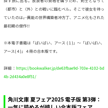
探す旅に出る。放浪者の資格を購うため、剣士となって
〈都市〉と〈外〉との戦いに臨むベル。そこで彼女を待っ
ていたのは――。異能の世界構築者冲方丁、アニメ化もされた
最初期の傑作!!
※本電子書籍は「ばいばい、アース (１)」～「ばいばい、
アース(４)」４冊の合本版です。
詳細：
https://bookwalker.jp/de63fbae9d-703e-4102-bd
4b-2d434a0e8f51/
角川文庫 夏フェア2025 電子版 第3弾：
一気に読めるが嬉しい合本版フェア