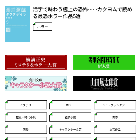
活字で味わう極上の恐怖……カクヨムで読め
る最恐ホラー作品5選
ホラー
ミステリ
ホラー
ＳＦ・ファンタジー
歴史・時代小説
経済小説
青春
恋愛
キャラクター文芸
文芸作品