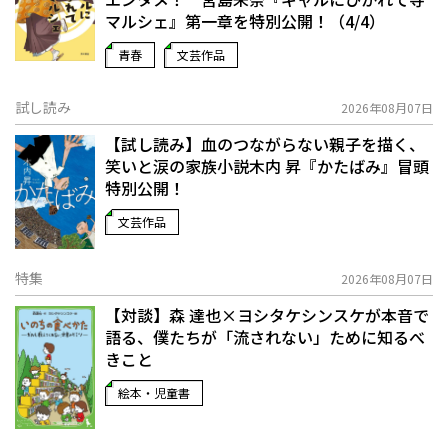
マルシェ』第一章を特別公開！（4/4）
青春
文芸作品
試し読み
2026年08月07日
【試し読み】血のつながらない親子を描く、
笑いと涙の家族小説――木内 昇『かたばみ』冒頭
特別公開！
文芸作品
特集
2026年08月07日
【対談】森 達也×ヨシタケシンスケが本音で
語る、僕たちが「流されない」ために知るべ
きこと
絵本・児童書