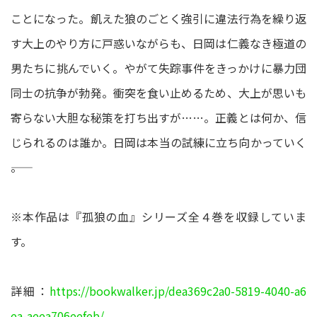
ことになった。飢えた狼のごとく強引に違法行為を繰り返
す大上のやり方に戸惑いながらも、日岡は仁義なき極道の
男たちに挑んでいく。やがて失踪事件をきっかけに暴力団
同士の抗争が勃発。衝突を食い止めるため、大上が思いも
寄らない大胆な秘策を打ち出すが……。正義とは何か、信
じられるのは誰か。日岡は本当の試練に立ち向かっていく
――。
※本作品は『孤狼の血』シリーズ全４巻を収録していま
す。
詳細：
https://bookwalker.jp/dea369c2a0-5819-4040-a6
ea-aeea706eefeb/