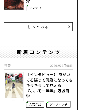
介
ミステリ
もっとみる
新着コンテンツ
特集
2026年08月08日
【インタビュー】 あがい
てる姿って何歳になっても
キラキラして見える
『ホルモー燦燦』万城目
学
文芸作品
ダ・ヴィンチ