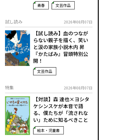
青春
文芸作品
試し読み
2026年08月07日
【試し読み】血のつなが
らない親子を描く、笑い
と涙の家族小説――木内 昇
『かたばみ』冒頭特別公
開！
文芸作品
特集
2026年08月07日
【対談】森 達也×ヨシタ
ケシンスケが本音で語
る、僕たちが「流されな
い」ために知るべきこと
絵本・児童書