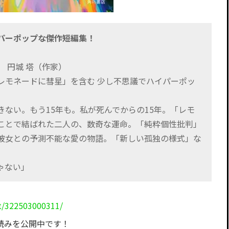
パーポップな傑作短編集！
 円城 塔（作家）
レモネードに彗星」を含む 少し不思議でハイパーポッ
ない。もう15年も。私が死んでからの15年。「レモ
ことで結ばれた二人の、数奇な運命。「純粋個性批判」
彼女との予測不能な愛の物語。「新しい孤独の様式」な
ゃない」
t/322503000311/
読みを公開中です！