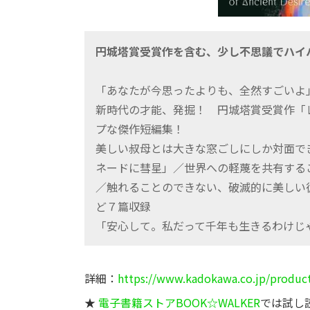
円城塔賞受賞作を含む、少し不思議でハイ
「あなたが今思ったよりも、全然すごいよ」
新時代の才能、発掘！ 円城塔賞受賞作「
プな傑作短編集！
美しい叔母とは大きな窓ごしにしか対面でき
ネードに彗星」／世界への軽蔑を共有する
／触れることのできない、破滅的に美しい
ど７篇収録
「安心して。私だって千年も生きるわけじ
詳細：
https://www.kadokawa.co.jp/produc
★
電子書籍ストアBOOK☆WALKER
では試し