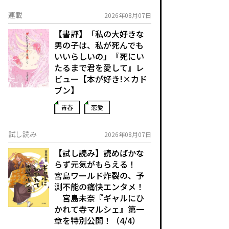
連載
2026年08月07日
【書評】「私の大好きな
男の子は、私が死んでも
いいらしいの」――『死にい
たるまで君を愛して』レ
ビュー【本が好き!×カド
ブン】
青春
恋愛
試し読み
2026年08月07日
【試し読み】読めばかな
らず元気がもらえる！
宮島ワールド炸裂の、予
測不能の痛快エンタメ！
宮島未奈『ギャルにひ
かれて寺マルシェ』第一
章を特別公開！（4/4）