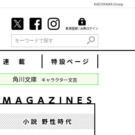
KADOKAWA Group
新規登録 / 会員ログイン
検索
連 載
特設ページ
角川文庫
キャラクター文芸
小説 野性時代