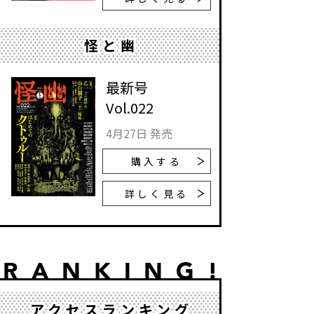
怪と幽
最新号
Vol.022
4月27日 発売
購入する
詳しく見る
アクセスランキング