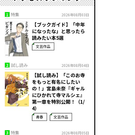
1
特集
2026年08月03日
【ブックガイド】「中年
になったな」と思ったら
読みたい本5選
文芸作品
2
試し読み
2026年08月04日
【試し読み】「このお寺
をもっと有名にしたい
の！」宮島未奈『ギャル
にひかれて寺マルシェ』
第一章を特別公開！（1/
4）
青春
文芸作品
3
特集
2026年08月05日