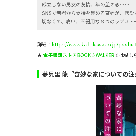
成立しない男女の友情、年の差の恋……
SNSで若者から支持を集める著者が、恋
切なくて、痛い、不器用な８つのラブスト
詳細：
https://www.kadokawa.co.jp/produc
★
電子書籍ストアBOOK☆WALKER
では試し
夢見里 龍『奇妙な家についての注