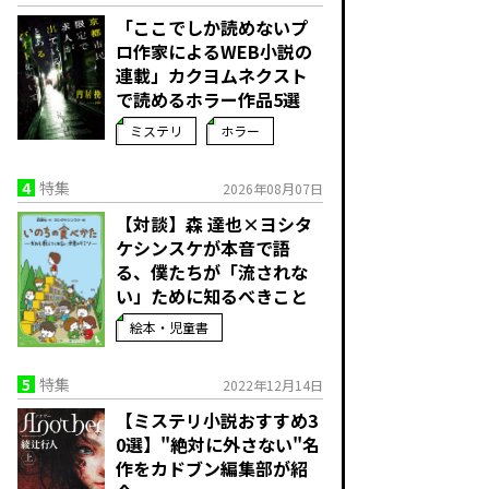
「ここでしか読めないプ
ロ作家によるWEB小説の
連載」――カクヨムネクスト
で読めるホラー作品5選
ミステリ
ホラー
4
特集
2026年08月07日
【対談】森 達也×ヨシタ
ケシンスケが本音で語
る、僕たちが「流されな
い」ために知るべきこと
絵本・児童書
5
特集
2022年12月14日
【ミステリ小説おすすめ3
0選】"絶対に外さない"名
作をカドブン編集部が紹