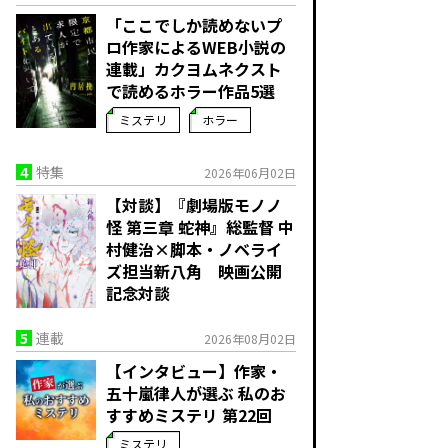
「ここでしか読めないプ
ロ作家によるWEB小説の
連載」――カクヨムネクスト
で読めるホラー作品5選
ミステリ
ホラー
4
特集
2026年06月02日
【対談】『劇場版モノノ
怪 第三章 蛇神』総監督 中
村健治×脚本・ノベライ
ズ担当新八角 映画公開
記念対談
5
連載
2026年08月02日
【インタビュー】作家・
五十嵐律人が選ぶ 私のお
すすめミステリ 第22回
ミステリ