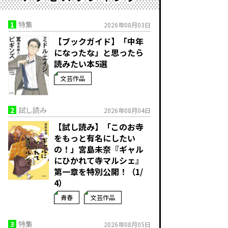
1
特集
2026年08月03日
【ブックガイド】「中年
になったな」と思ったら
読みたい本5選
文芸作品
2
試し読み
2026年08月04日
【試し読み】「このお寺
をもっと有名にしたい
の！」宮島未奈『ギャル
にひかれて寺マルシェ』
第一章を特別公開！（1/
4）
青春
文芸作品
3
特集
2026年08月05日