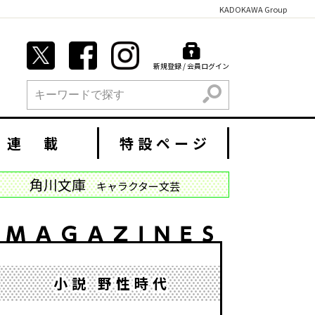
KADOKAWA Group
新規登録 / 会員ログイン
検索
連 載
特設ページ
角川文庫
キャラクター文芸
小説 野性時代