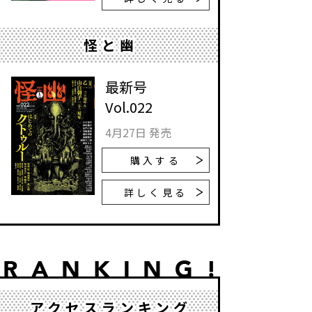
怪と幽
最新号
Vol.022
4月27日 発売
購入する
詳しく見る
アクセスランキング