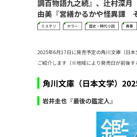
調百物語九之続』、辻村深月
由美『営繕かるかや怪異譚 
ミステリ
ホラー
歴史・時代小説
青春
2025年6月17日に発売予定の角川文庫（
ご紹介します（※地域により発売日が前後す
角川文庫（日本文学）202
岩井圭也『最後の鑑定人』