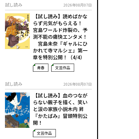
試し読み
2026年08月07日
【試し読み】読めばかな
らず元気がもらえる！
宮島ワールド炸裂の、予
測不能の痛快エンタメ！
宮島未奈『ギャルにひ
かれて寺マルシェ』第一
章を特別公開！（4/4）
青春
文芸作品
試し読み
2026年08月07日
【試し読み】血のつなが
らない親子を描く、笑い
と涙の家族小説――木内 昇
『かたばみ』冒頭特別公
開！
文芸作品