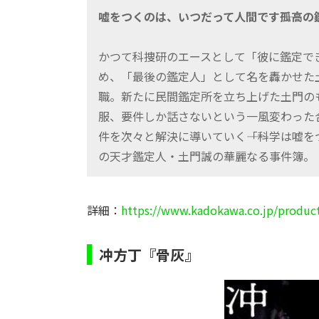
嘘をつくのは、いつだって人間です――孤高
かつて科捜研のエースとして「彼に鑑定で
め、「最後の鑑定人」として名を轟かせた
職。新たに民間鑑定所を立ち上げた土門の
服、要件しか話さないという一風変わった
件を次々と解決に導いていく――「科学は嘘
の天才鑑定人・土門誠の華麗なる事件簿。
詳細：
https://www.kadokawa.co.jp/produc
冲方丁『骨灰』