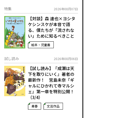
特集
2026年08月07日
【対談】森 達也×ヨシタ
ケシンスケが本音で語
る、僕たちが「流されな
い」ために知るべきこと
絵本・児童書
試し読み
2026年08月06日
【試し読み】『成瀬は天
下を取りにいく』著者の
最新作！ 宮島未奈『ギ
ャルにひかれて寺マルシ
ェ』第一章を特別公開！
（3/4）
青春
文芸作品