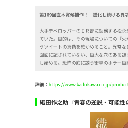
第169回直木賞候補作！ 進化し続ける異
大手デベロッパーのＩＲ部に勤務する松永
ていた。目的は、その現場についての『火
うツイートの真偽を確かめること。異常な
図面に記されていない、巨大な穴のある謎の
し始める。恐怖の底に誘う衝撃のホラー巨
詳細：
https://www.kadokawa.co.jp/produc
織田作之助『青春の逆説・可能性