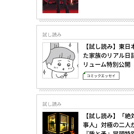
試し読み
【試し読み】東日本
た家族のリアル日
リューム特別公開（1
コミックエッセイ
試し読み
【試し読み】「絶対
事人」対極の二人
『盾と矛』冒頭特