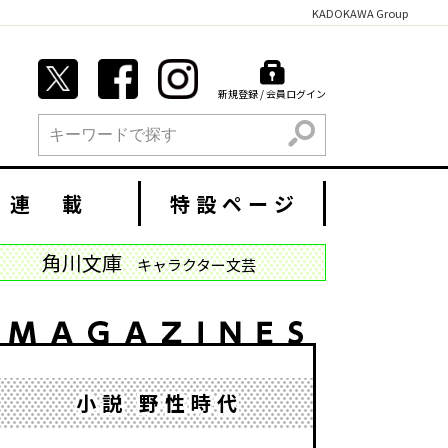
KADOKAWA Group
新規登録 / 会員ログイン
検索
連 載
特設ページ
角川文庫
キャラクター文芸
小説 野性時代