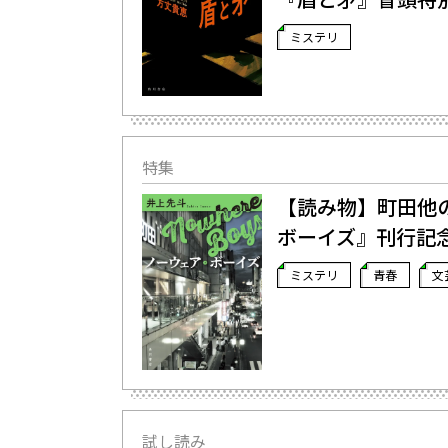
ミステリ
特集
【読み物】町田――
ボーイズ』刊行記
ミステリ
青春
文
試し読み