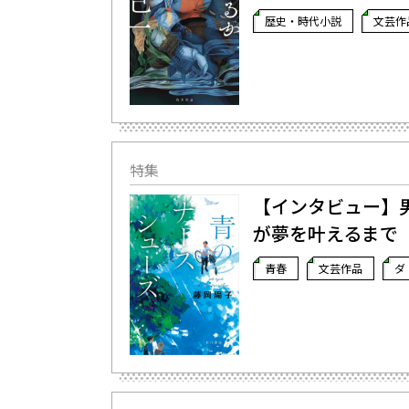
歴史・時代小説
文芸作
特集
【インタビュー】
が夢を叶えるまで
青春
文芸作品
ダ