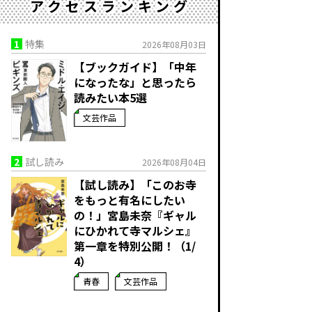
アクセスランキング
1
特集
2026年08月03日
【ブックガイド】「中年
になったな」と思ったら
読みたい本5選
文芸作品
2
試し読み
2026年08月04日
【試し読み】「このお寺
をもっと有名にしたい
の！」宮島未奈『ギャル
にひかれて寺マルシェ』
第一章を特別公開！（1/
4）
青春
文芸作品