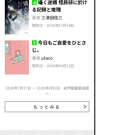
囁く逆婿 怪民研に於け
4
る記録と推理
著者
三津田信三
発売日：2026年07月24日
今日もご自愛をひとさ
5
じ。
著者
utaco
発売日：2026年06月12日
2026年7月27日 － 2026年8月2日 紀伊國屋書店調
べ
もっとみる