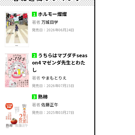
ホルモー燦燦
1
著者
万城目学
発売日：2026年06月24日
うちらはマブダチseas
2
on4 マゼンダ先生とわた
し
著者
やまもとりえ
発売日：2026年07月15日
熟柿
3
著者
佐藤正午
発売日：2025年03月27日