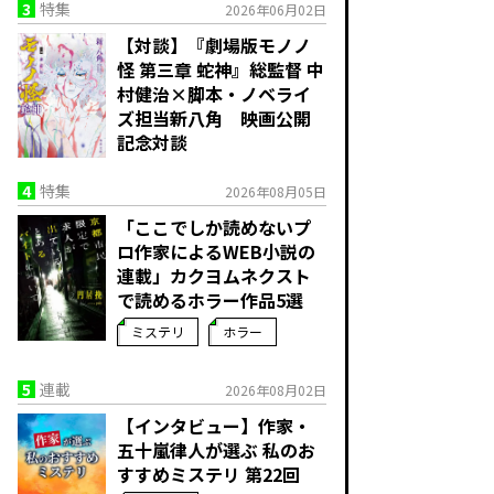
3
特集
2026年06月02日
【対談】『劇場版モノノ
怪 第三章 蛇神』総監督 中
村健治×脚本・ノベライ
ズ担当新八角 映画公開
記念対談
4
特集
2026年08月05日
「ここでしか読めないプ
ロ作家によるWEB小説の
連載」――カクヨムネクスト
で読めるホラー作品5選
ミステリ
ホラー
5
連載
2026年08月02日
【インタビュー】作家・
五十嵐律人が選ぶ 私のお
すすめミステリ 第22回