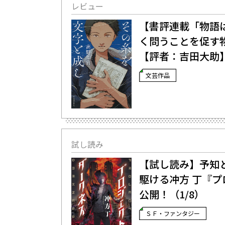
レビュー
【書評連載「物語
く問うことを促す
【評者：吉田大助
文芸作品
試し読み
【試し読み】予知
駆ける――冲方 丁
公開！（1/8）
ＳＦ・ファンタジー