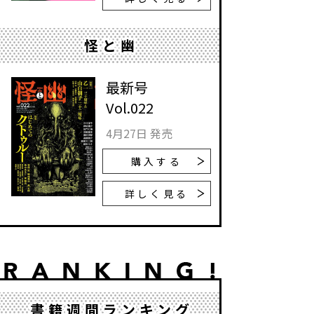
怪と幽
最新号
Vol.022
4月27日 発売
購入する
詳しく見る
書籍週間ランキング