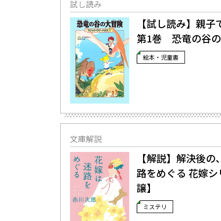
試し読み
【試し読み】親子
第1巻 恐竜の谷の
絵本・児童書
文庫解説
【解説】解決後の、
路をめぐる 花嫁
譲】
ミステリ