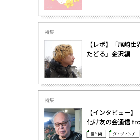
特集
【レポ】「尾崎世
たどる」金沢編
特集
【インタビュー】
化け友の会通信 fr
怪と幽
ダ・ヴィンチ