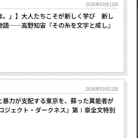
2026年03月12日
は。」】大人たちこそが新しく学び 新し
物語——高野知宙『その糸を文字と成し』
】
2026年03月12日
と暴力が支配する東京を、蘇った異能者が
『プロジェクト・ダークネス』第Ⅰ章全文特別