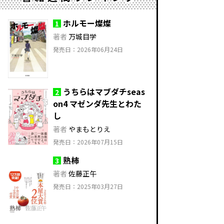
ホルモー燦燦
1
著者
万城目学
発売日：2026年06月24日
うちらはマブダチseas
2
on4 マゼンダ先生とわた
し
著者
やまもとりえ
発売日：2026年07月15日
熟柿
3
著者
佐藤正午
発売日：2025年03月27日