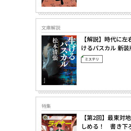
文庫解説
【解説】時代に左右
けるパスカル 新装
ミステリ
特集
【第2回】最東対
しめる！ 書き下