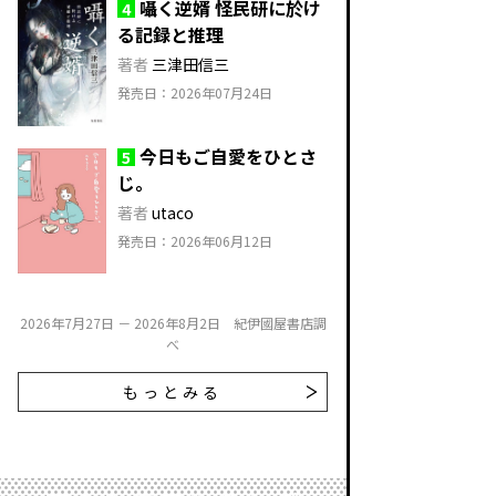
囁く逆婿 怪民研に於け
4
る記録と推理
著者
三津田信三
発売日：2026年07月24日
今日もご自愛をひとさ
5
じ。
著者
utaco
発売日：2026年06月12日
2026年7月27日 － 2026年8月2日 紀伊國屋書店調
べ
もっとみる