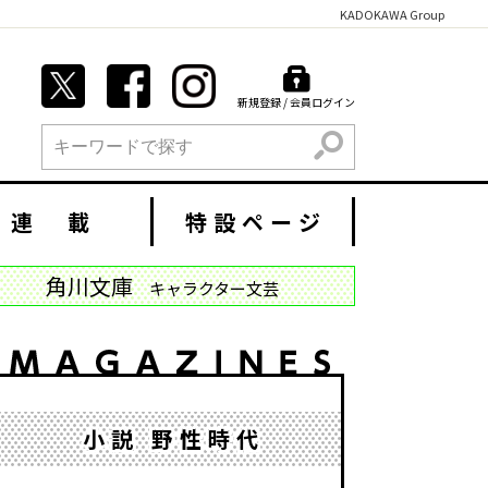
KADOKAWA Group
新規登録 / 会員ログイン
検索
連 載
特設ページ
角川文庫
キャラクター文芸
小説 野性時代