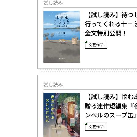
試し読み
【試し読み】待つ
行ってくれる――十
全文特別公開！
文芸作品
試し読み
【試し読み】悩むあ
贈る連作短編集『
ンベルのスープ缶
文芸作品