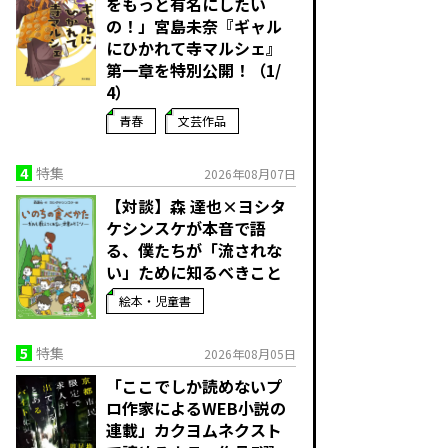
をもっと有名にしたい
の！」宮島未奈『ギャル
にひかれて寺マルシェ』
第一章を特別公開！（1/
4）
青春
文芸作品
4
特集
2026年08月07日
【対談】森 達也×ヨシタ
ケシンスケが本音で語
る、僕たちが「流されな
い」ために知るべきこと
絵本・児童書
5
特集
2026年08月05日
「ここでしか読めないプ
ロ作家によるWEB小説の
連載」――カクヨムネクスト