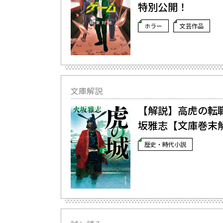
特別公開！
ホラー
文芸作品
文庫解説
【解説】高虎の転職
坂雅志【文庫巻末
歴史・時代小説