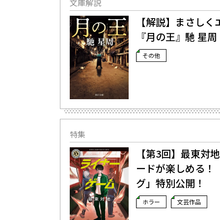
文庫解説
【解説】まさしくエ
『月の王』馳 星
その他
特集
【第3回】最東対
ードが楽しめる！
グ」特別公開！
ホラー
文芸作品