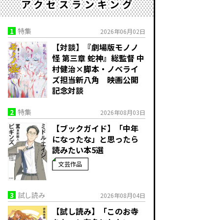
アクセスランキング
1
特集
2026年06月02日
【対談】『劇場版モノノ
怪 第三章 蛇神』総監督 中
村健治×脚本・ノベライ
ズ担当新八角 映画公開
記念対談
2
特集
2026年08月03日
【ブックガイド】「中年
になったな」と思ったら
読みたい本5選
文芸作品
3
試し読み
2026年08月04日
【試し読み】「このお寺