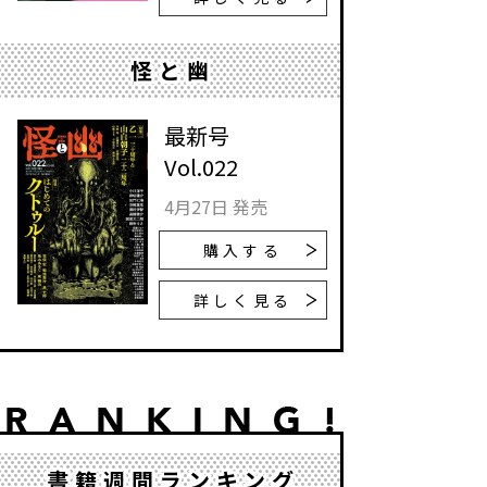
怪と幽
最新号
Vol.022
4月27日 発売
購入する
詳しく見る
書籍週間ランキング