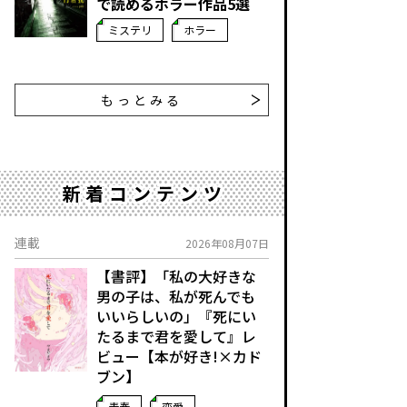
で読めるホラー作品5選
ミステリ
ホラー
もっとみる
新着コンテンツ
連載
2026年08月07日
【書評】「私の大好きな
男の子は、私が死んでも
いいらしいの」――『死にい
たるまで君を愛して』レ
ビュー【本が好き!×カド
ブン】
青春
恋愛