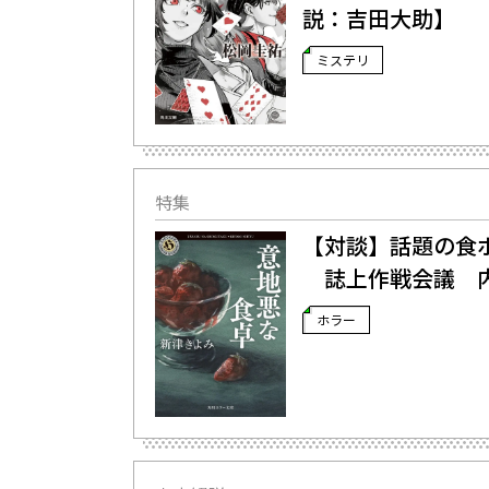
説：吉田大助】
ミステリ
特集
【対談】話題の食
誌上作戦会議 内
ホラー