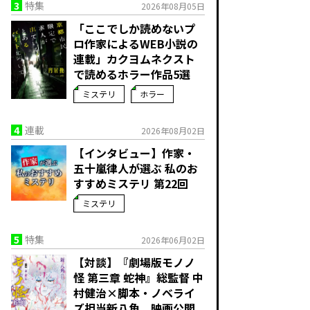
3
特集
2026年08月05日
「ここでしか読めないプ
ロ作家によるWEB小説の
連載」――カクヨムネクスト
で読めるホラー作品5選
ミステリ
ホラー
4
連載
2026年08月02日
【インタビュー】作家・
五十嵐律人が選ぶ 私のお
すすめミステリ 第22回
ミステリ
5
特集
2026年06月02日
【対談】『劇場版モノノ
怪 第三章 蛇神』総監督 中
村健治×脚本・ノベライ
ズ担当新八角 映画公開