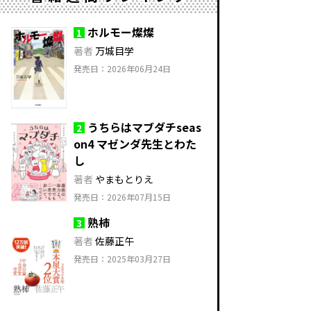
ホルモー燦燦
1
著者
万城目学
発売日：2026年06月24日
うちらはマブダチseas
2
on4 マゼンダ先生とわた
し
著者
やまもとりえ
発売日：2026年07月15日
熟柿
3
著者
佐藤正午
発売日：2025年03月27日