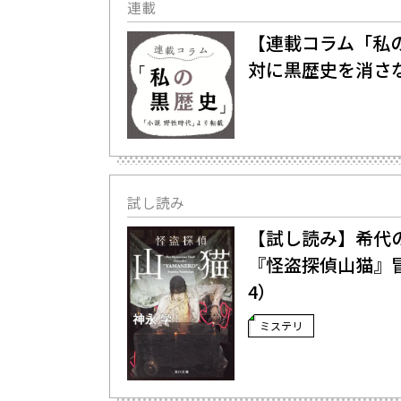
連載
【連載コラム「私
対に黒歴史を消さ
試し読み
【試し読み】希代の
『怪盗探偵山猫』
4）
ミステリ