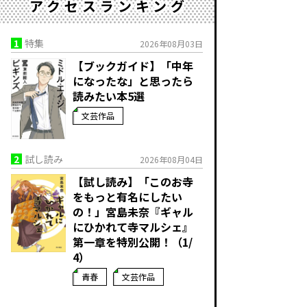
アクセスランキング
1
特集
2026年08月03日
【ブックガイド】「中年
になったな」と思ったら
読みたい本5選
文芸作品
2
試し読み
2026年08月04日
【試し読み】「このお寺
をもっと有名にしたい
の！」宮島未奈『ギャル
にひかれて寺マルシェ』
第一章を特別公開！（1/
4）
青春
文芸作品