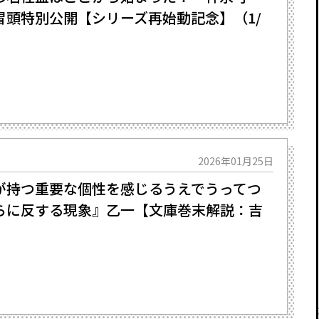
冒頭特別公開【シリーズ再始動記念】（1/
2026年01月25日
が持つ重要な個性を感じるうえでうってつ
ならに反する現象』乙一【文庫巻末解説：吉