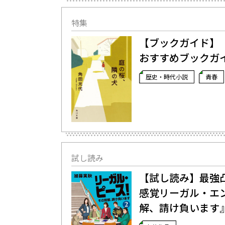
特集
【ブックガイド】
おすすめブックガ
歴史・時代小説
青春
試し読み
【試し読み】最強
感覚リーガル・エ
解、請け負います』