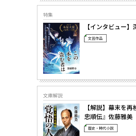
特集
【インタビュー】
文芸作品
文庫解説
【解説】幕末を再検
忠順伝』佐藤雅美
歴史・時代小説