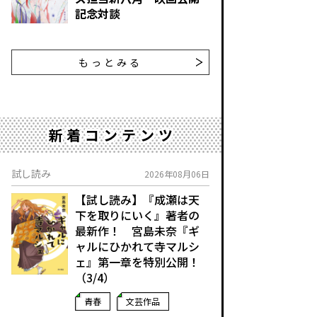
記念対談
もっとみる
新着コンテンツ
試し読み
2026年08月06日
【試し読み】『成瀬は天
下を取りにいく』著者の
最新作！ 宮島未奈『ギ
ャルにひかれて寺マルシ
ェ』第一章を特別公開！
（3/4）
青春
文芸作品