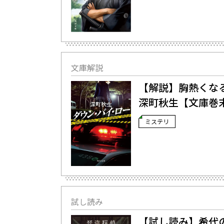
文庫解説
【解説】胸熱くなる
深町秋生【文庫巻
ミステリ
試し読み
【試し読み】希代の