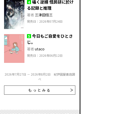
囁く逆婿 怪民研に於け
4
る記録と推理
著者
三津田信三
発売日：2026年07月24日
今日もご自愛をひとさ
5
じ。
著者
utaco
発売日：2026年06月12日
2026年7月27日 － 2026年8月2日 紀伊國屋書店調
べ
もっとみる