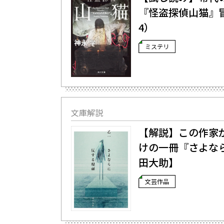
『怪盗探偵山猫』
4）
ミステリ
文庫解説
【解説】この作家
けの一冊――『さよ
田大助】
文芸作品