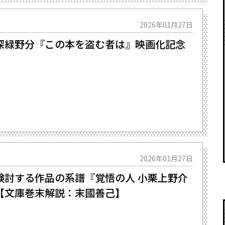
2026年01月27日
深緑野分『この本を盗む者は』映画化記念
2026年01月27日
討する作品の系譜――『覚悟の人 小栗上野介
【文庫巻末解説：末國善己】