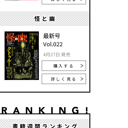
怪と幽
最新号
Vol.022
4月27日 発売
購入する
詳しく見る
書籍週間ランキング