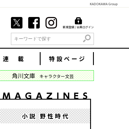
KADOKAWA Group
新規登録 / 会員ログイン
検索
連 載
特設ページ
角川文庫
キャラクター文芸
小説 野性時代