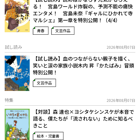
る！ 宮島ワールド炸裂の、予測不能の痛快
エンタメ！ 宮島未奈『ギャルにひかれて寺
マルシェ』第一章を特別公開！（4/4）
青春
文芸作品
試し読み
2026年08月07日
【試し読み】血のつながらない親子を描く、
笑いと涙の家族小説――木内 昇『かたばみ』冒頭
特別公開！
文芸作品
特集
2026年08月07日
【対談】森 達也×ヨシタケシンスケが本音で
語る、僕たちが「流されない」ために知るべ
きこと
絵本・児童書