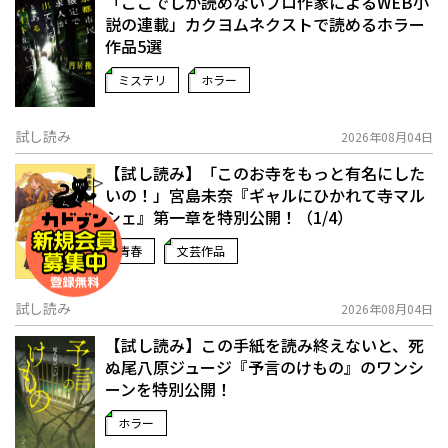
「ここでしか読めないプロ作家によるWEB小
説の連載」――カクヨムネクストで読めるホラー
作品5選
ミステリ
ホラー
試し読み
2026年08月04日
【試し読み】「このお寺をもっと有名にした
いの！」宮島未奈『ギャルにひかれて寺マル
シェ』第一章を特別公開！（1/4）
青春
文芸作品
試し読み
2026年08月04日
【試し読み】この手紙を読み終えないと、死
ぬ――尾八原ジュージ『予言のけもの』のワンシ
ーンを特別公開！
ホラー