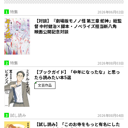
1
特集
2026年06月02日
【対談】『劇場版モノノ怪 第三章 蛇神』総監
督 中村健治×脚本・ノベライズ担当新八角
映画公開記念対談
2
特集
2026年08月03日
【ブックガイド】「中年になったな」と思っ
たら読みたい本5選
文芸作品
3
試し読み
2026年08月04日
【試し読み】「このお寺をもっと有名にした