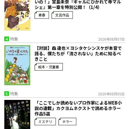
いの！」宮島未奈『ギャルにひかれて寺マル
シェ』第一章を特別公開！（1/4）
青春
文芸作品
4
特集
2026年08月07日
【対談】森 達也×ヨシタケシンスケが本音で
語る、僕たちが「流されない」ために知るべ
きこと
絵本・児童書
5
特集
2026年08月05日
「ここでしか読めないプロ作家によるWEB小
説の連載」――カクヨムネクストで読めるホラー
作品5選
ミステリ
ホラー