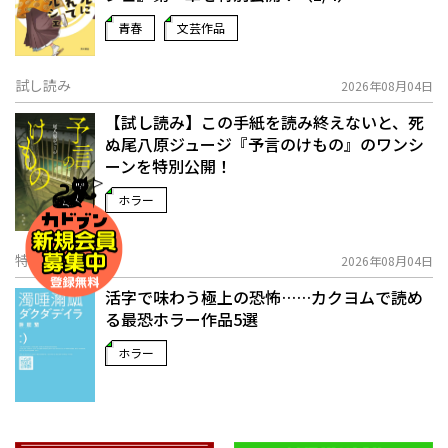
青春
文芸作品
試し読み
2026年08月04日
【試し読み】この手紙を読み終えないと、死
ぬ――尾八原ジュージ『予言のけもの』のワンシ
ーンを特別公開！
ホラー
特集
2026年08月04日
活字で味わう極上の恐怖……カクヨムで読め
る最恐ホラー作品5選
ホラー