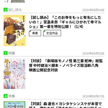
2
試し読み
2026年08月04日
【試し読み】「このお寺をもっと有名にした
いの！」宮島未奈『ギャルにひかれて寺マル
シェ』第一章を特別公開！（1/4）
青春
文芸作品
3
特集
2026年06月02日
【対談】『劇場版モノノ怪 第三章 蛇神』総監
督 中村健治×脚本・ノベライズ担当新八角
映画公開記念対談
4
特集
2026年08月07日
【対談】森 達也×ヨシタケシンスケが本音で