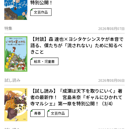
特別公開！
文芸作品
特集
2026年08月07日
【対談】森 達也×ヨシタケシンスケが本音で
語る、僕たちが「流されない」ために知るべ
きこと
絵本・児童書
試し読み
2026年08月06日
【試し読み】『成瀬は天下を取りにいく』著
者の最新作！ 宮島未奈『ギャルにひかれて
寺マルシェ』第一章を特別公開！（3/4）
青春
文芸作品