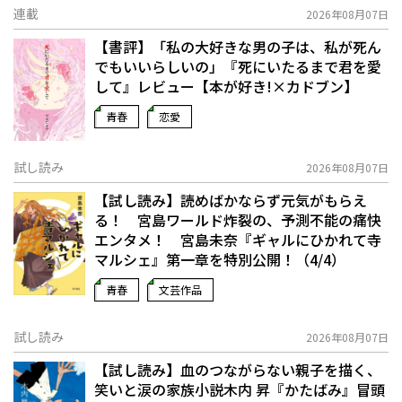
連載
2026年08月07日
【書評】「私の大好きな男の子は、私が死ん
でもいいらしいの」――『死にいたるまで君を愛
して』レビュー【本が好き!×カドブン】
青春
恋愛
試し読み
2026年08月07日
【試し読み】読めばかならず元気がもらえ
る！ 宮島ワールド炸裂の、予測不能の痛快
エンタメ！ 宮島未奈『ギャルにひかれて寺
マルシェ』第一章を特別公開！（4/4）
青春
文芸作品
試し読み
2026年08月07日
【試し読み】血のつながらない親子を描く、
笑いと涙の家族小説――木内 昇『かたばみ』冒頭