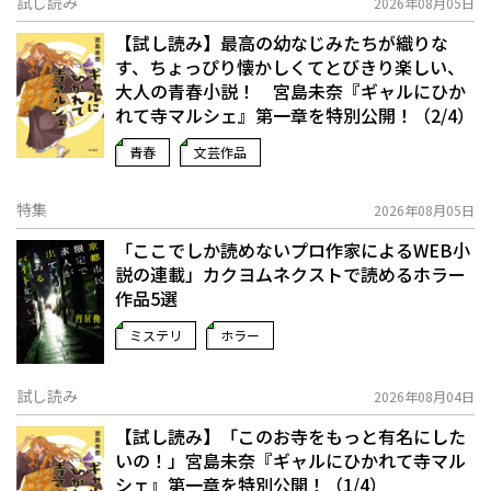
試し読み
2026年08月05日
【試し読み】最高の幼なじみたちが織りな
す、ちょっぴり懐かしくてとびきり楽しい、
大人の青春小説！ 宮島未奈『ギャルにひか
れて寺マルシェ』第一章を特別公開！（2/4）
青春
文芸作品
特集
2026年08月05日
「ここでしか読めないプロ作家によるWEB小
説の連載」――カクヨムネクストで読めるホラー
作品5選
ミステリ
ホラー
試し読み
2026年08月04日
【試し読み】「このお寺をもっと有名にした
いの！」宮島未奈『ギャルにひかれて寺マル
シェ』第一章を特別公開！（1/4）