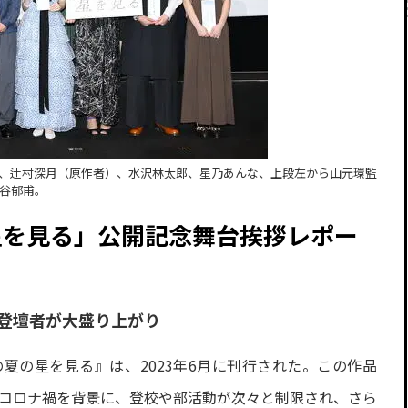
、辻村深月（原作者）、水沢林太郎、星乃あんな、上段左から山元環監
谷郁甫。
星を見る」公開記念舞台挨拶レポー
の登壇者が大盛り上がり
夏の星を見る』は、2023年6月に刊行された。この作品
たコロナ禍を背景に、登校や部活動が次々と制限され、さら