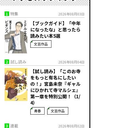
1
特集
2026年08月03日
【ブックガイド】「中年
になったな」と思ったら
読みたい本5選
文芸作品
2
試し読み
2026年08月04日
【試し読み】「このお寺
をもっと有名にしたい
の！」宮島未奈『ギャル
にひかれて寺マルシェ』
第一章を特別公開！（1/
4）
青春
文芸作品
3
連載
2026年08月02日