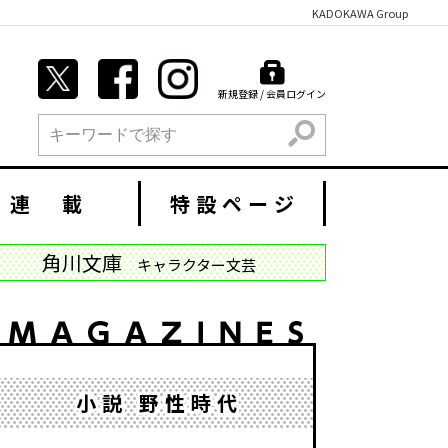
KADOKAWA Group
新規登録 / 会員ログイン
検索
連 載
特設ページ
角川文庫
キャラクター文芸
小説 野性時代