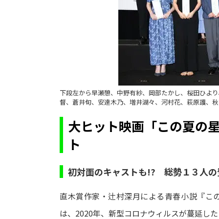
下段左から早瀬憩、中野有紗、岡部たかし、桜田ひより
督、蒼井旬、安達木乃、増井湖々、河村花、萩原護、秋
大ヒット映画「この夏の
ト
初対面のキャストも!? 総勢１３人
直木賞作家・辻村深月による青春小説『この
は、2020年、新型コロナウィルスが蔓延し