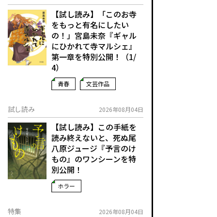
【試し読み】「このお寺
をもっと有名にしたい
の！」宮島未奈『ギャル
にひかれて寺マルシェ』
第一章を特別公開！（1/
4）
青春
文芸作品
試し読み
2026年08月04日
【試し読み】この手紙を
読み終えないと、死ぬ――尾
八原ジュージ『予言のけ
もの』のワンシーンを特
別公開！
ホラー
特集
2026年08月04日