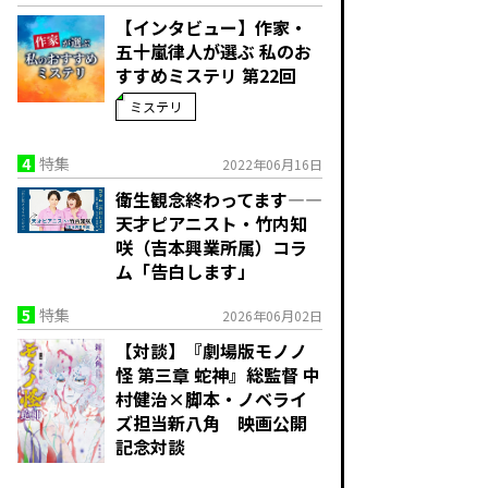
【インタビュー】作家・
五十嵐律人が選ぶ 私のお
すすめミステリ 第22回
ミステリ
4
特集
2022年06月16日
衛生観念終わってます—―
天才ピアニスト・竹内知
咲（吉本興業所属）コラ
ム「告白します」
5
特集
2026年06月02日
【対談】『劇場版モノノ
怪 第三章 蛇神』総監督 中
村健治×脚本・ノベライ
ズ担当新八角 映画公開
記念対談