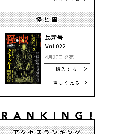
怪と幽
最新号
Vol.022
4月27日 発売
購入する
詳しく見る
アクセスランキング