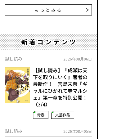
もっとみる
新着コンテンツ
試し読み
2026年08月06日
【試し読み】『成瀬は天
下を取りにいく』著者の
最新作！ 宮島未奈『ギ
ャルにひかれて寺マルシ
ェ』第一章を特別公開！
（3/4）
青春
文芸作品
試し読み
2026年08月05日