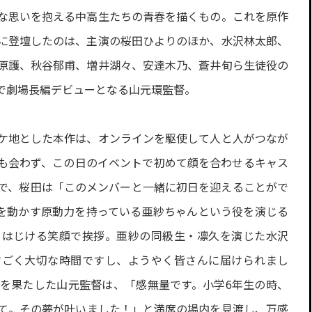
な思いを抱える中高生たちの青春を描くもの。これを原作
に登壇したのは、主演の桜田ひよりのほか、水沢林太郎、
原護、秋谷郁甫、増井湖々、安達木乃、蒼井旬ら生徒役の
で劇場長編デビューとなる山元環監督。
ケ地とした本作は、オンラインを駆使して人と人がつなが
も会わず、この日のイベントで初めて顔を合わせるキャス
で、桜田は「このメンバーと一緒に初日を迎えることがで
を動かす原動力を持っている亜紗ちゃんという役を演じる
とはじける笑顔で挨拶。亜紗の同級生・凛久を演じた水沢
すごく大切な時間ですし、ようやく皆さんに届けられまし
を果たした山元監督は、「感無量です。小学6年生の時、
いて。その夢が叶いました！」と満席の場内を見渡し、万感