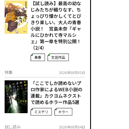
【試し読み】最高の幼な
じみたちが織りなす、ち
ょっぴり懐かしくてとび
きり楽しい、大人の青春
小説！ 宮島未奈『ギャ
ルにひかれて寺マルシ
ェ』第一章を特別公開！
（2/4）
青春
文芸作品
特集
2026年08月05日
「ここでしか読めないプ
ロ作家によるWEB小説の
連載」――カクヨムネクスト
で読めるホラー作品5選
ミステリ
ホラー
試し読み
2026年08月04日