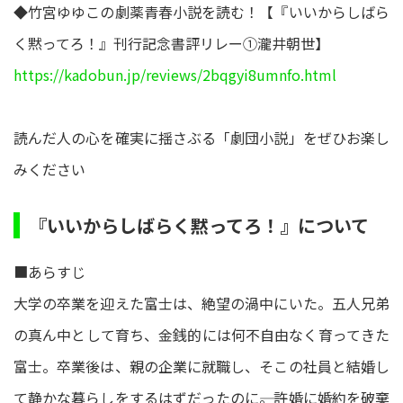
◆竹宮ゆゆこの劇薬青春小説を読む！【『いいからしばら
く黙ってろ！』刊行記念書評リレー①瀧井朝世】
https://kadobun.jp/reviews/2bqgyi8umnfo.html
読んだ人の心を確実に揺さぶる「劇団小説」をぜひお楽し
みください
『いいからしばらく黙ってろ！』について
■あらすじ
大学の卒業を迎えた富士は、絶望の渦中にいた。五人兄弟
の真ん中として育ち、金銭的には何不自由なく育ってきた
富士。卒業後は、親の企業に就職し、そこの社員と結婚し
て静かな暮らしをするはずだったのに――。許婚に婚約を破棄