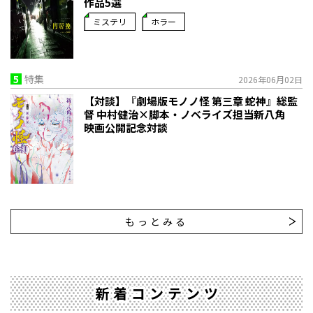
作品5選
ミステリ
ホラー
5
特集
2026年06月02日
【対談】『劇場版モノノ怪 第三章 蛇神』総監
督 中村健治×脚本・ノベライズ担当新八角
映画公開記念対談
もっとみる
新着コンテンツ