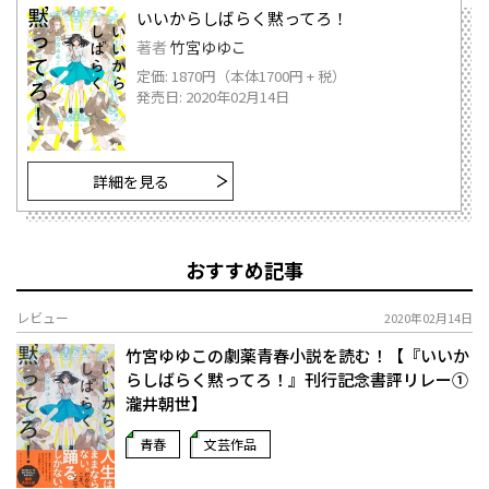
いいからしばらく黙ってろ！
著者
竹宮ゆゆこ
定価: 1870円（本体1700円 + 税）
発売日: 2020年02月14日
詳細を見る
おすすめ記事
レビュー
2020年02月14日
竹宮ゆゆこの劇薬青春小説を読む！【『いいか
らしばらく黙ってろ！』刊行記念書評リレー①
瀧井朝世】
青春
文芸作品