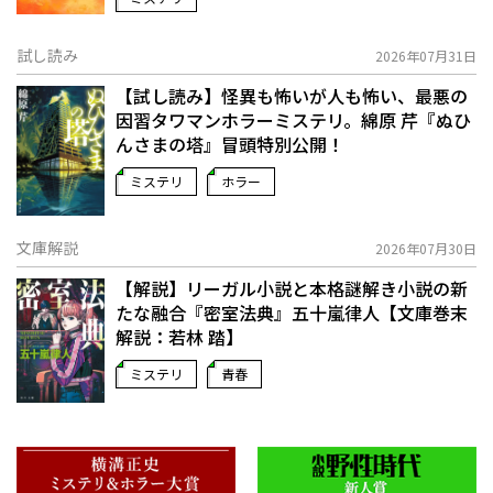
試し読み
2026年07月31日
【試し読み】怪異も怖いが人も怖い、最悪の
因習タワマンホラーミステリ。綿原 芹『ぬひ
んさまの塔』冒頭特別公開！
ミステリ
ホラー
文庫解説
2026年07月30日
【解説】リーガル小説と本格謎解き小説の新
たな融合――『密室法典』五十嵐律人【文庫巻末
解説：若林 踏】
ミステリ
青春