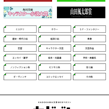
ミステリ
ホラー
ＳＦ・ファンタジー
歴史・時代小説
経済小説
青春
恋愛
キャラクター文芸
文芸作品
エッセイ・雑学
絵本・児童書
学術・教養系
ノンフィクション系
ビジネス系
怪と幽
ダ・ヴィンチ
コミックエッセイ
その他