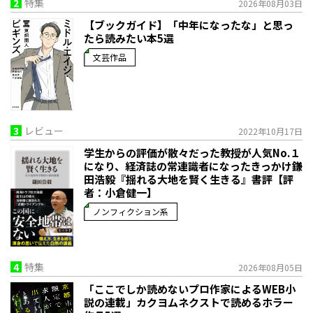
2
特集
2026年08月03日
【ブックガイド】「中年になったな」と思っ
たら読みたい本5選
文芸作品
3
レビュー
2022年10月17日
学生からの評価が散々だった教授が人気No.１
になり、経済誌の常連識者になったきっかけ――鎌
田浩毅『揺れる大地を賢く生きる』書評【評
者：小倉健一】
ノンフィクション系
4
特集
2026年08月05日
「ここでしか読めないプロ作家によるWEB小
説の連載」――カクヨムネクストで読めるホラー