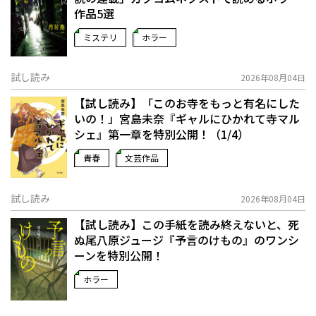
作品5選
ミステリ
ホラー
試し読み
2026年08月04日
【試し読み】「このお寺をもっと有名にした
いの！」宮島未奈『ギャルにひかれて寺マル
シェ』第一章を特別公開！（1/4）
青春
文芸作品
試し読み
2026年08月04日
【試し読み】この手紙を読み終えないと、死
ぬ――尾八原ジュージ『予言のけもの』のワンシ
ーンを特別公開！
ホラー