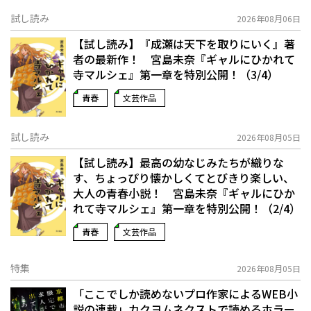
試し読み
2026年08月06日
【試し読み】『成瀬は天下を取りにいく』著
者の最新作！ 宮島未奈『ギャルにひかれて
寺マルシェ』第一章を特別公開！（3/4）
青春
文芸作品
試し読み
2026年08月05日
【試し読み】最高の幼なじみたちが織りな
す、ちょっぴり懐かしくてとびきり楽しい、
大人の青春小説！ 宮島未奈『ギャルにひか
れて寺マルシェ』第一章を特別公開！（2/4）
青春
文芸作品
特集
2026年08月05日
「ここでしか読めないプロ作家によるWEB小
説の連載」――カクヨムネクストで読めるホラー