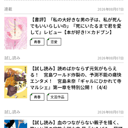
連載
2026年08月07日
【書評】「私の大好きな男の子は、私が死ん
でもいいらしいの」――『死にいたるまで君を愛
して』レビュー【本が好き!×カドブン】
青春
恋愛
試し読み
2026年08月07日
【試し読み】読めばかならず元気がもらえ
る！ 宮島ワールド炸裂の、予測不能の痛快
エンタメ！ 宮島未奈『ギャルにひかれて寺
マルシェ』第一章を特別公開！（4/4）
青春
文芸作品
試し読み
2026年08月07日
【試し読み】血のつながらない親子を描く、