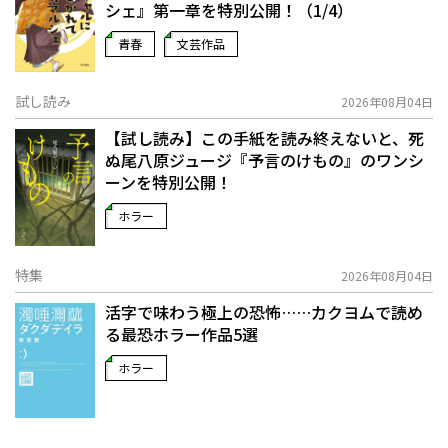
シェ』第一章を特別公開！（1/4）
青春
文芸作品
試し読み
2026年08月04日
【試し読み】この手紙を読み終えないと、死
ぬ――尾八原ジュージ『予言のけもの』のワンシ
ーンを特別公開！
ホラー
特集
2026年08月04日
活字で味わう極上の恐怖……カクヨムで読め
る最恐ホラー作品5選
ホラー