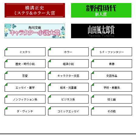
ミステリ
ホラー
ＳＦ・ファンタジー
歴史・時代小説
経済小説
青春
恋愛
キャラクター文芸
文芸作品
エッセイ・雑学
絵本・児童書
学術・教養系
ノンフィクション系
ビジネス系
怪と幽
ダ・ヴィンチ
コミックエッセイ
その他