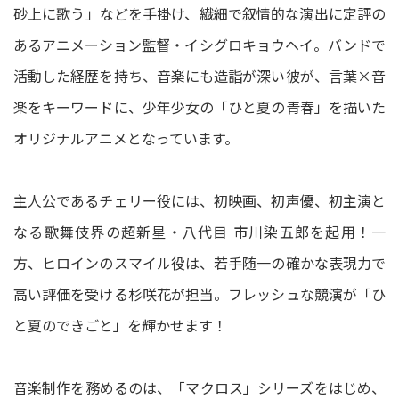
砂上に歌う」などを手掛け、繊細で叙情的な演出に定評の
あるアニメーション監督・イシグロキョウヘイ。バンドで
活動した経歴を持ち、音楽にも造詣が深い彼が、言葉×音
楽をキーワードに、少年少女の「ひと夏の青春」を描いた
オリジナルアニメとなっています。
主人公であるチェリー役には、初映画、初声優、初主演と
なる歌舞伎界の超新星・八代目 市川染五郎を起用！一
方、ヒロインのスマイル役は、若手随一の確かな表現力で
高い評価を受ける杉咲花が担当。フレッシュな競演が「ひ
と夏のできごと」を輝かせます！
音楽制作を務めるのは、「マクロス」シリーズをはじめ、