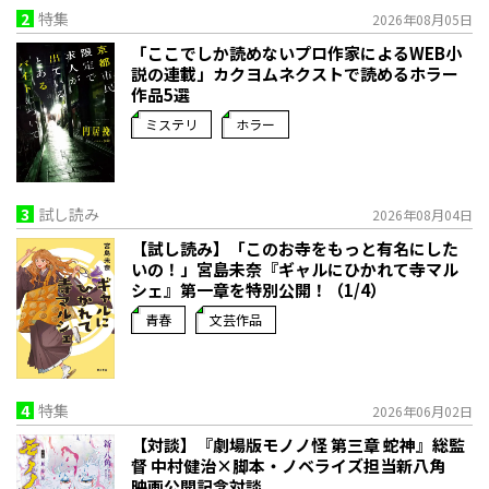
2
特集
2026年08月05日
「ここでしか読めないプロ作家によるWEB小
説の連載」――カクヨムネクストで読めるホラー
作品5選
ミステリ
ホラー
3
試し読み
2026年08月04日
【試し読み】「このお寺をもっと有名にした
いの！」宮島未奈『ギャルにひかれて寺マル
シェ』第一章を特別公開！（1/4）
青春
文芸作品
4
特集
2026年06月02日
【対談】『劇場版モノノ怪 第三章 蛇神』総監
督 中村健治×脚本・ノベライズ担当新八角
映画公開記念対談