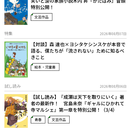
笑いと涙の家族小説――木内 昇『かたばみ』冒頭
特別公開！
文芸作品
特集
2026年08月07日
【対談】森 達也×ヨシタケシンスケが本音で
語る、僕たちが「流されない」ために知るべ
きこと
絵本・児童書
試し読み
2026年08月06日
【試し読み】『成瀬は天下を取りにいく』著
者の最新作！ 宮島未奈『ギャルにひかれて
寺マルシェ』第一章を特別公開！（3/4）
青春
文芸作品