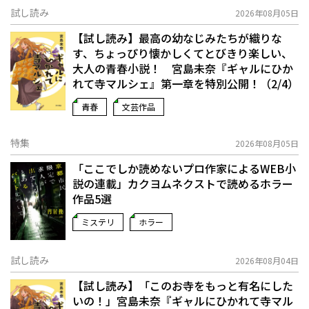
試し読み
2026年08月05日
【試し読み】最高の幼なじみたちが織りな
す、ちょっぴり懐かしくてとびきり楽しい、
大人の青春小説！ 宮島未奈『ギャルにひか
れて寺マルシェ』第一章を特別公開！（2/4）
青春
文芸作品
特集
2026年08月05日
「ここでしか読めないプロ作家によるWEB小
説の連載」――カクヨムネクストで読めるホラー
作品5選
ミステリ
ホラー
試し読み
2026年08月04日
【試し読み】「このお寺をもっと有名にした
いの！」宮島未奈『ギャルにひかれて寺マル