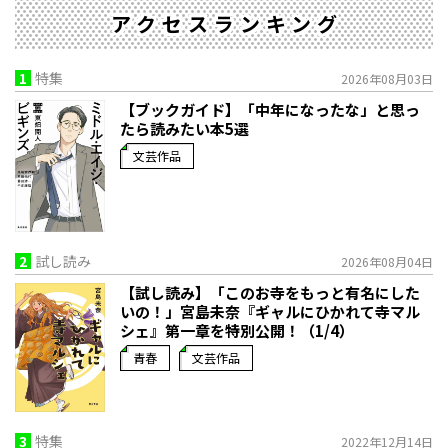
アクセスランキング
1
特集
2026年08月03日
【ブックガイド】「中年になったな」と思っ
たら読みたい本5選
文芸作品
2
試し読み
2026年08月04日
【試し読み】「このお寺をもっと有名にした
いの！」宮島未奈『ギャルにひかれて寺マル
シェ』第一章を特別公開！（1/4）
青春
文芸作品
3
特集
2022年12月14日