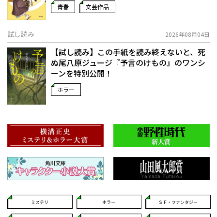
青春
文芸作品
試し読み
2026年08月04日
【試し読み】この手紙を読み終えないと、死
ぬ――尾八原ジュージ『予言のけもの』のワンシ
ーンを特別公開！
ホラー
ミステリ
ホラー
ＳＦ・ファンタジー