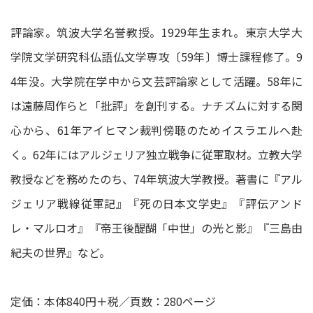
評論家。筑波大学名誉教授。1929年生まれ。東京大学大
学院文学研究科仏語仏文学専攻〔59年〕博士課程修了。9
4年没。大学院在学中から文芸評論家として活躍。58年に
は遠藤周作らと「批評」を創刊する。ナチズムに対する関
心から、61年アイヒマン裁判傍聴のためイスラエルへ赴
く。62年にはアルジェリア独立戦争に従軍取材。立教大学
教授などを務めたのち、74年筑波大学教授。著書に『アル
ジェリア戦線従軍記』『死の日本文学史』『評伝アンド
レ・マルロオ』『帝王後醍醐「中世」の光と影』『三島由
紀夫の世界』など。
定価：本体840円＋税／頁数：280ページ