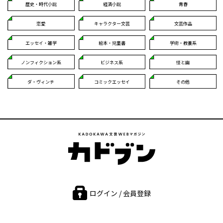
歴史・時代小説
経済小説
青春
恋愛
キャラクター文芸
文芸作品
エッセイ・雑学
絵本・児童書
学術・教養系
ノンフィクション系
ビジネス系
怪と幽
ダ・ヴィンチ
コミックエッセイ
その他
ログイン / 会員登録