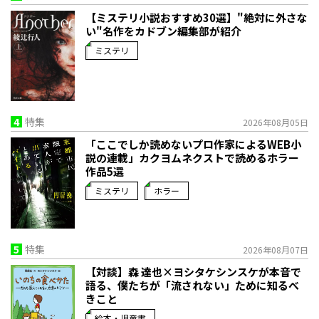
【ミステリ小説おすすめ30選】"絶対に外さな
い"名作をカドブン編集部が紹介
ミステリ
4
特集
2026年08月05日
「ここでしか読めないプロ作家によるWEB小
説の連載」――カクヨムネクストで読めるホラー
作品5選
ミステリ
ホラー
5
特集
2026年08月07日
【対談】森 達也×ヨシタケシンスケが本音で
語る、僕たちが「流されない」ために知るべ
きこと
絵本・児童書