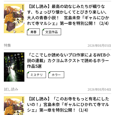
【試し読み】最高の幼なじみたちが織りな
す、ちょっぴり懐かしくてとびきり楽しい、
大人の青春小説！ 宮島未奈『ギャルにひか
れて寺マルシェ』第一章を特別公開！（2/4）
青春
文芸作品
特集
2026年08月05日
「ここでしか読めないプロ作家によるWEB小
説の連載」――カクヨムネクストで読めるホラー
作品5選
ミステリ
ホラー
試し読み
2026年08月04日
【試し読み】「このお寺をもっと有名にした
いの！」宮島未奈『ギャルにひかれて寺マル
シェ』第一章を特別公開！（1/4）