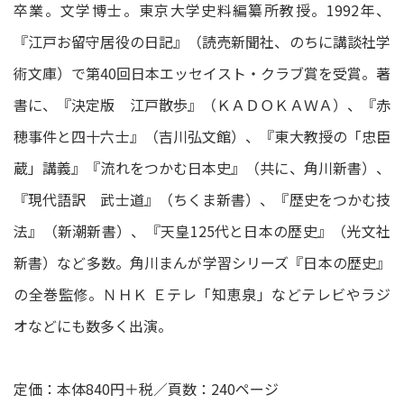
卒業。文学博士。東京大学史料編纂所教授。1992年、
『江戸お留守居役の日記』（読売新聞社、のちに講談社学
術文庫）で第40回日本エッセイスト・クラブ賞を受賞。著
書に、『決定版 江戸散歩』（ＫＡＤＯＫＡＷＡ）、『赤
穂事件と四十六士』（吉川弘文館）、『東大教授の「忠臣
蔵」講義』『流れをつかむ日本史』（共に、角川新書）、
『現代語訳 武士道』（ちくま新書）、『歴史をつかむ技
法』（新潮新書）、『天皇125代と日本の歴史』（光文社
新書）など多数。角川まんが学習シリーズ『日本の歴史』
の全巻監修。ＮＨＫ Ｅテレ「知恵泉」などテレビやラジ
オなどにも数多く出演。
定価：本体840円＋税／頁数：240ページ