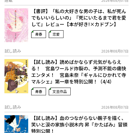
連載
2026年08月07日
【書評】「私の大好きな男の子は、私が死ん
でもいいらしいの」――『死にいたるまで君を愛
して』レビュー【本が好き!×カドブン】
青春
恋愛
試し読み
2026年08月07日
【試し読み】読めばかならず元気がもらえ
る！ 宮島ワールド炸裂の、予測不能の痛快
エンタメ！ 宮島未奈『ギャルにひかれて寺
マルシェ』第一章を特別公開！（4/4）
青春
文芸作品
試し読み
2026年08月07日
【試し読み】血のつながらない親子を描く、
笑いと涙の家族小説――木内 昇『かたばみ』冒頭
特別公開！