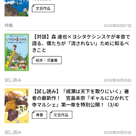
文芸作品
特集
2026年08月07日
【対談】森 達也×ヨシタケシンスケが本音で
語る、僕たちが「流されない」ために知るべ
きこと
絵本・児童書
試し読み
2026年08月06日
【試し読み】『成瀬は天下を取りにいく』著
者の最新作！ 宮島未奈『ギャルにひかれて
寺マルシェ』第一章を特別公開！（3/4）
青春
文芸作品
試し読み
2026年08月05日