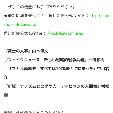
ぜひこの機会にお手に取りください。
★最新情報を発信中！ 角川新書公式サイト：
http://shin
sho.kadokawa.jp/
角川新書公式Twitter：
＠kadokawashinsho
『武士の人事』山本博文
『フェイクニュース 新しい戦略的戦争兵器』一田和樹
『サブカル勃興史 すべては1970年代に始まった』中川右
介
『新版 ナチズムとユダヤ人 アイヒマンの人間像』村松
剛
発行：株式会社ＫＡＤＯＫＡＷＡ