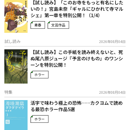
【試し読み】「このお寺をもっと有名にした
いの！」宮島未奈『ギャルにひかれて寺マル
シェ』第一章を特別公開！（1/4）
青春
文芸作品
試し読み
2026年08月04日
【試し読み】この手紙を読み終えないと、死
ぬ――尾八原ジュージ『予言のけもの』のワンシ
ーンを特別公開！
ホラー
特集
2026年08月04日
活字で味わう極上の恐怖……カクヨムで読め
る最恐ホラー作品5選
ホラー