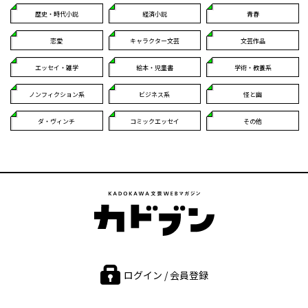
歴史・時代小説
経済小説
青春
恋愛
キャラクター文芸
文芸作品
エッセイ・雑学
絵本・児童書
学術・教養系
ノンフィクション系
ビジネス系
怪と幽
ダ・ヴィンチ
コミックエッセイ
その他
ログイン / 会員登録