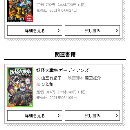
定価: 792円（本体720円 + 税）
発売日: 2021年04月27日
詳細を見る
試し読み
関連書籍
妖怪大戦争 ガーディアンズ
文
山室有紀子
映画脚本
渡辺雄介
絵
ひと和
定価: 814円（本体740円 + 税）
発売日: 2021年06月09日
詳細を見る
試し読み