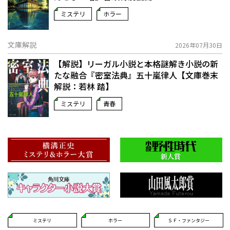
ミステリ
ホラー
文庫解説
2026年07月30日
【解説】リーガル小説と本格謎解き小説の新
たな融合――『密室法典』五十嵐律人【文庫巻末
解説：若林 踏】
ミステリ
青春
ミステリ
ホラー
ＳＦ・ファンタジー