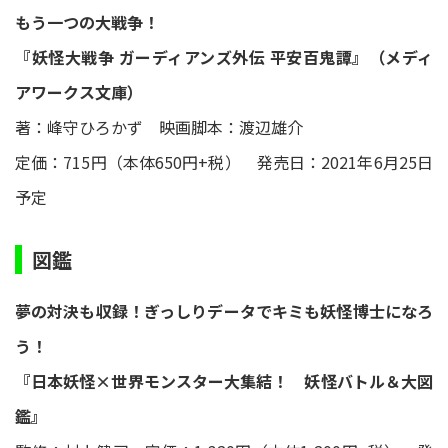
もう一つの大戦争！
『妖怪大戦争 ガーディアンズ外伝 平安百鬼譚』（メディ
アワークス文庫）
著：峰守ひろかず 映画脚本：渡辺雄介
定価：715円（本体650円+税） 発売日：2021年6月25日
予定
図鑑
夢の対決も収録！ぎっしりデータでキミも妖怪博士になろ
う！
『日本妖怪×世界モンスター大集結！ 妖怪バトル＆大図
鑑』