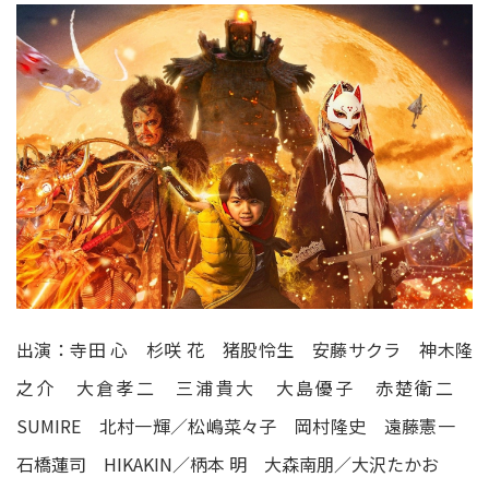
出演：寺田 心 杉咲 花 猪股怜生 安藤サクラ 神木隆
之介 大倉孝二 三浦貴大 大島優子 赤楚衛二
SUMIRE 北村一輝／松嶋菜々子 岡村隆史 遠藤憲一
石橋蓮司 HIKAKIN／柄本 明 大森南朋／大沢たかお