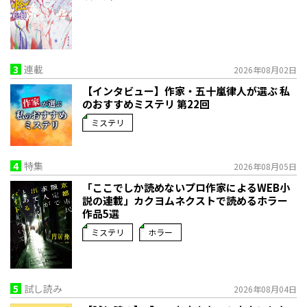
3
連載
2026年08月02日
【インタビュー】作家・五十嵐律人が選ぶ 私
のおすすめミステリ 第22回
ミステリ
4
特集
2026年08月05日
「ここでしか読めないプロ作家によるWEB小
説の連載」――カクヨムネクストで読めるホラー
作品5選
ミステリ
ホラー
5
試し読み
2026年08月04日