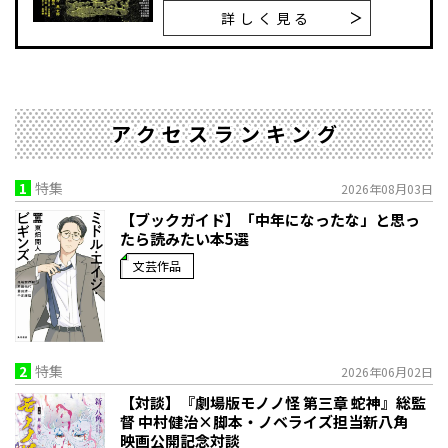
詳しく見る
アクセスランキング
1
特集
2026年08月03日
【ブックガイド】「中年になったな」と思っ
たら読みたい本5選
文芸作品
2
特集
2026年06月02日
【対談】『劇場版モノノ怪 第三章 蛇神』総監
督 中村健治×脚本・ノベライズ担当新八角
映画公開記念対談