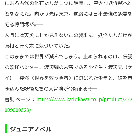
に眠る古代の化石たちが１つに結集し、巨大な妖怪獣へと
姿を変えた。向かう先は東京。進路には日本最強の怨霊を
祀る将門塚が――。
人間には天災にしか見えないこの襲来に、妖怪たちだけが
真相と行く末に気づいていた。
このままでは世界が滅んでしまう。止められるのは、伝説
の妖怪ハンター、渡辺綱の末裔である小学生・渡辺兄（ケ
イ）。突然〈世界を救う勇者〉に選ばれた少年と、彼を巻
き込んだ妖怪たちの大冒険が今始まる――！
書誌ページ：
https://www.kadokawa.co.jp/product/322
009000323/
ジュニアノベル