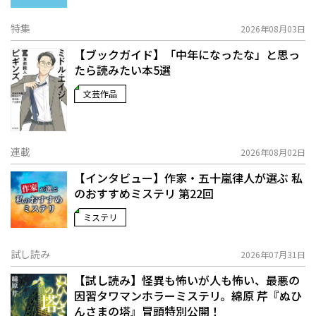
特集
2026年08月03日
【ブックガイド】「中年になったな」と思っ
たら読みたい本5選
文芸作品
連載
2026年08月02日
【インタビュー】作家・五十嵐律人が選ぶ 私
のおすすめミステリ 第22回
ミステリ
試し読み
2026年07月31日
【試し読み】怪異も怖いが人も怖い、最悪の
因習タワマンホラーミステリ。綿原 芹『ぬひ
んさまの塔』冒頭特別公開！