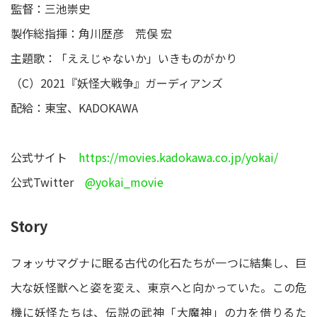
監督：三池崇史
製作総指揮：角川歴彦 荒俣 宏
主題歌：「ええじゃないか」いきものがかり
（C）2021『妖怪大戦争』ガーディアンズ
配給：東宝、KADOKAWA
公式サイト
https://movies.kadokawa.co.jp/yokai/
公式Twitter
@yokai_movie
Story
フォッサマグナに眠る古代の化石たちが一つに結集し、巨
大な妖怪獣へと姿を変え、東京へと向かっていた。この危
機に妖怪たちは、伝説の武神「大魔神」の力を借りるた