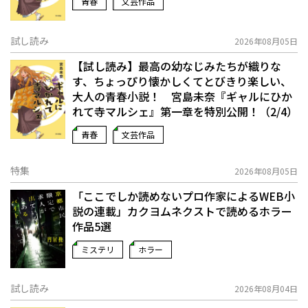
青春
文芸作品
試し読み
2026年08月05日
【試し読み】最高の幼なじみたちが織りな
す、ちょっぴり懐かしくてとびきり楽しい、
大人の青春小説！ 宮島未奈『ギャルにひか
れて寺マルシェ』第一章を特別公開！（2/4）
青春
文芸作品
特集
2026年08月05日
「ここでしか読めないプロ作家によるWEB小
説の連載」――カクヨムネクストで読めるホラー
作品5選
ミステリ
ホラー
試し読み
2026年08月04日