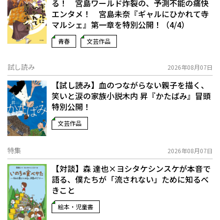
る！ 宮島ワールド炸裂の、予測不能の痛快
エンタメ！ 宮島未奈『ギャルにひかれて寺
マルシェ』第一章を特別公開！（4/4）
青春
文芸作品
試し読み
2026年08月07日
【試し読み】血のつながらない親子を描く、
笑いと涙の家族小説――木内 昇『かたばみ』冒頭
特別公開！
文芸作品
特集
2026年08月07日
【対談】森 達也×ヨシタケシンスケが本音で
語る、僕たちが「流されない」ために知るべ
きこと
絵本・児童書