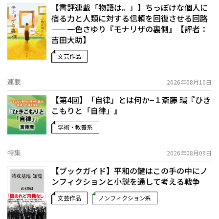
【書評連載「物語は。」】ちっぽけな個人に
宿る力と人類に対する信頼を回復させる回路
——一色さゆり『モナリザの裏側』【評者：
吉田大助】
文芸作品
連載
2026年08月10日
【第4回】「自律」とは何か−１――斎藤 環『ひき
こもりと「自律」』
学術・教養系
特集
2026年08月09日
【ブックガイド】平和の鍵はこの手の中に――ノ
ンフィクションと小説を通して考える戦争
文芸作品
ノンフィクション系