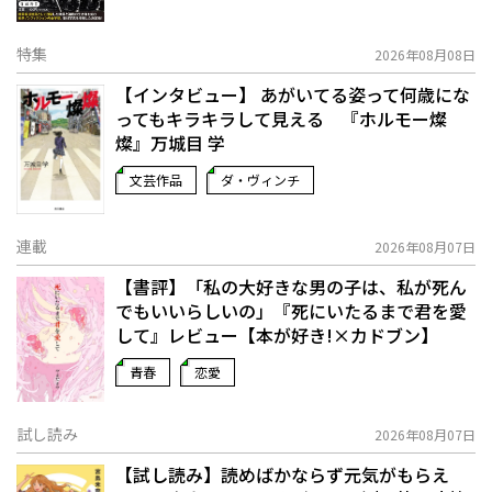
特集
2026年08月08日
【インタビュー】 あがいてる姿って何歳にな
ってもキラキラして見える 『ホルモー燦
燦』万城目 学
文芸作品
ダ・ヴィンチ
連載
2026年08月07日
【書評】「私の大好きな男の子は、私が死ん
でもいいらしいの」――『死にいたるまで君を愛
して』レビュー【本が好き!×カドブン】
青春
恋愛
試し読み
2026年08月07日
【試し読み】読めばかならず元気がもらえ