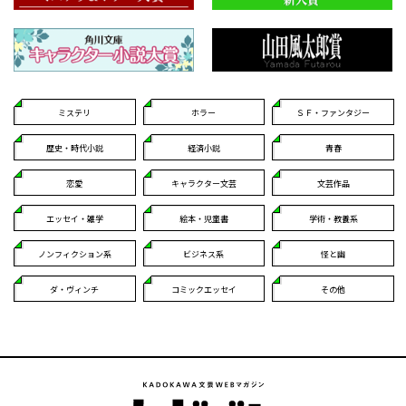
ミステリ
ホラー
ＳＦ・ファンタジー
歴史・時代小説
経済小説
青春
恋愛
キャラクター文芸
文芸作品
エッセイ・雑学
絵本・児童書
学術・教養系
ノンフィクション系
ビジネス系
怪と幽
ダ・ヴィンチ
コミックエッセイ
その他