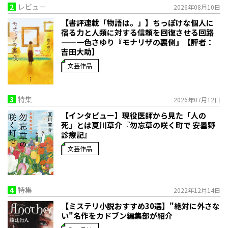
2
レビュー
2026年08月10日
【書評連載「物語は。」】ちっぽけな個人に
宿る力と人類に対する信頼を回復させる回路
——一色さゆり『モナリザの裏側』【評者：
吉田大助】
文芸作品
3
特集
2026年07月12日
【インタビュー】現役医師から見た「人の
死」とは――夏川草介『勿忘草の咲く町で 安曇野
診療記』
文芸作品
4
特集
2022年12月14日
【ミステリ小説おすすめ30選】"絶対に外さな
い"名作をカドブン編集部が紹介