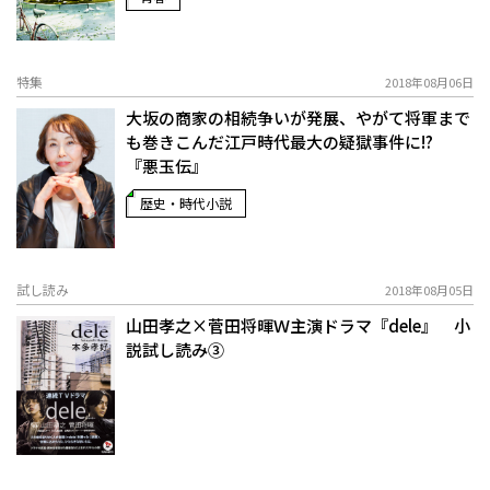
特集
2018年08月06日
大坂の商家の相続争いが発展、やがて将軍まで
も巻きこんだ江戸時代最大の疑獄事件に!?
『悪玉伝』
歴史・時代小説
試し読み
2018年08月05日
山田孝之×菅田将暉Ｗ主演ドラマ『dele』 小
説試し読み③