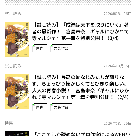
試し読み
2026年08月06日
【試し読み】『成瀬は天下を取りにいく』著
者の最新作！ 宮島未奈『ギャルにひかれて
寺マルシェ』第一章を特別公開！（3/4）
青春
文芸作品
試し読み
2026年08月05日
【試し読み】最高の幼なじみたちが織りな
す、ちょっぴり懐かしくてとびきり楽しい、
大人の青春小説！ 宮島未奈『ギャルにひか
れて寺マルシェ』第一章を特別公開！（2/4）
青春
文芸作品
特集
2026年08月05日
「ここでしか読めないプロ作家によるWEB小