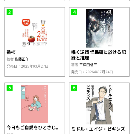
3
4
熟柿
囁く逆婿 怪民研に於ける記
録と推理
著者
佐藤正午
著者
三津田信三
発売日：2025年03月27日
発売日：2026年07月24日
5
6
今日もご自愛をひとさじ。
ミドル・エイジ・ビギンズ