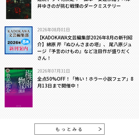
井ゆきのが挑む戦慄のダークミステリー
2026年08月01日
【KADOKAWA文芸編集部2026年8月の新刊紹
介】綿原 芹『ぬひんさまの塔』、 尾八原ジュ
ージ『予言のけもの』など注目作が盛りだく
さん！
2026年07月31日
全点50%OFF！「怖い！ホラー小説フェア」8
月13日まで開催中！
もっとみる