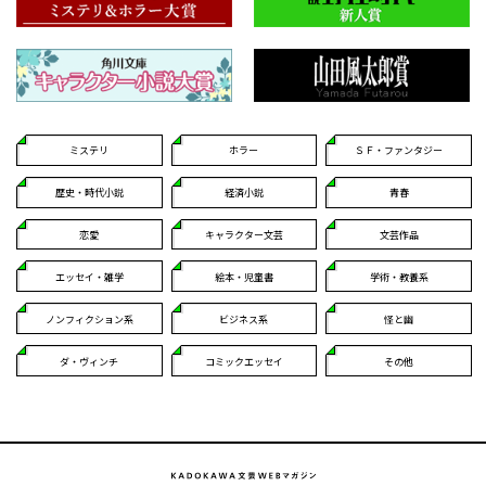
ミステリ
ホラー
ＳＦ・ファンタジー
歴史・時代小説
経済小説
青春
恋愛
キャラクター文芸
文芸作品
エッセイ・雑学
絵本・児童書
学術・教養系
ノンフィクション系
ビジネス系
怪と幽
ダ・ヴィンチ
コミックエッセイ
その他