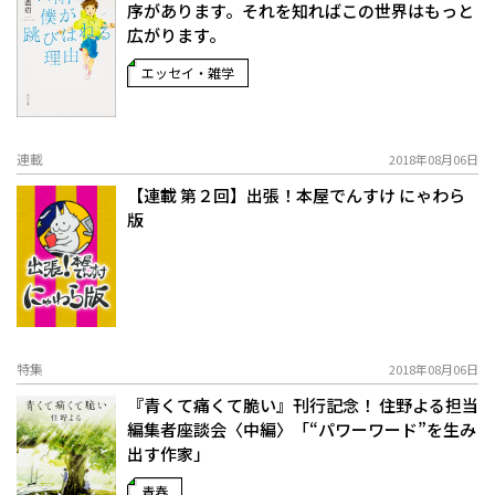
序があります。それを知ればこの世界はもっと
広がります。
エッセイ・雑学
連載
2018年08月06日
【連載 第２回】出張！本屋でんすけ にゃわら
版
特集
2018年08月06日
『青くて痛くて脆い』刊行記念！ 住野よる担当
編集者座談会〈中編〉「“パワーワード”を生み
出す作家」
青春