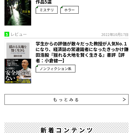
作品5選
ミステリ
ホラー
5
レビュー
2022年10月17日
学生からの評価が散々だった教授が人気No.１
になり、経済誌の常連識者になったきっかけ――鎌
田浩毅『揺れる大地を賢く生きる』書評【評
者：小倉健一】
ノンフィクション系
もっとみる
新着コンテンツ