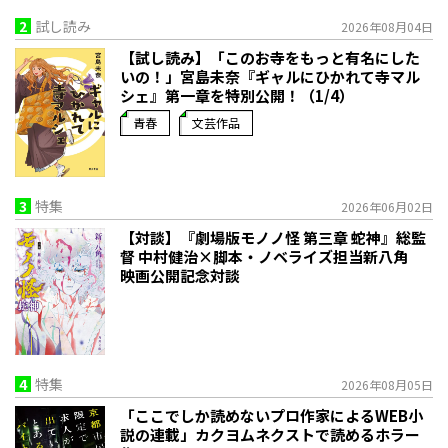
2
試し読み
2026年08月04日
【試し読み】「このお寺をもっと有名にした
いの！」宮島未奈『ギャルにひかれて寺マル
シェ』第一章を特別公開！（1/4）
青春
文芸作品
3
特集
2026年06月02日
【対談】『劇場版モノノ怪 第三章 蛇神』総監
督 中村健治×脚本・ノベライズ担当新八角
映画公開記念対談
4
特集
2026年08月05日
「ここでしか読めないプロ作家によるWEB小
説の連載」――カクヨムネクストで読めるホラー