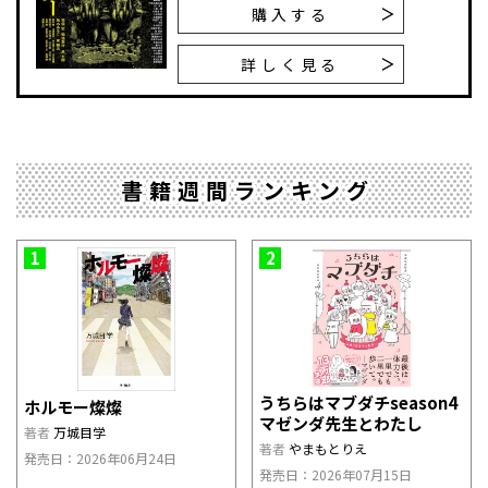
購入する
詳しく見る
書籍週間ランキング
1
2
うちらはマブダチseason4
ホルモー燦燦
マゼンダ先生とわたし
著者
万城目学
著者
やまもとりえ
発売日：2026年06月24日
発売日：2026年07月15日