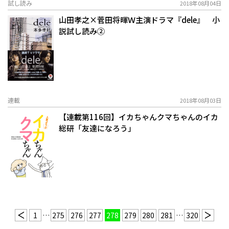
試し読み
2018年08月04日
山田孝之×菅田将暉Ｗ主演ドラマ『dele』 小
説試し読み②
連載
2018年08月03日
【連載第116回】イカちゃんクマちゃんのイカ
総研「友達になろう」
1
…
275
276
277
278
279
280
281
…
320