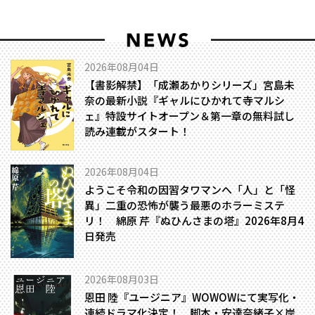
2026年08月04日
【書影解禁】「成瀬あかりシリーズ」宮島未
奈の最新小説『ギャルにひかれて寺マルシ
ェ』特設サイトオープン＆第一章の無料試し
読み連載がスタート！
2026年08月04日
ようこそ令和の因習タワマンへ――「人」と「怪
異」二重の恐怖が襲う最悪のホラーミステ
リ！ 綿原 芹『ぬひんさまの塔』2026年8月4
日発売
2026年08月03日
恩田 陸『ユージニア』WOWOWにて実写化・
連続ドラマ化決定！ 脚本・安達奈緒子×岸