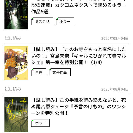
説の連載」――カクヨムネクストで読めるホラー
作品5選
ミステリ
ホラー
試し読み
2026年08月04日
【試し読み】「このお寺をもっと有名にした
いの！」宮島未奈『ギャルにひかれて寺マル
シェ』第一章を特別公開！（1/4）
青春
文芸作品
試し読み
2026年08月04日
【試し読み】この手紙を読み終えないと、死
ぬ――尾八原ジュージ『予言のけもの』のワンシ
ーンを特別公開！
ホラー