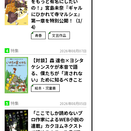
をもっと有名にしたい
の！」宮島未奈『ギャル
にひかれて寺マルシェ』
第一章を特別公開！（1/
4）
青春
文芸作品
4
特集
2026年08月07日
【対談】森 達也×ヨシタ
ケシンスケが本音で語
る、僕たちが「流されな
い」ために知るべきこと
絵本・児童書
5
特集
2026年08月05日
「ここでしか読めないプ
ロ作家によるWEB小説の
連載」――カクヨムネクスト