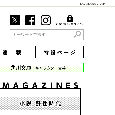
KADOKAWA Group
新規登録 / 会員ログイン
検索
連 載
特設ページ
角川文庫
キャラクター文芸
小説 野性時代