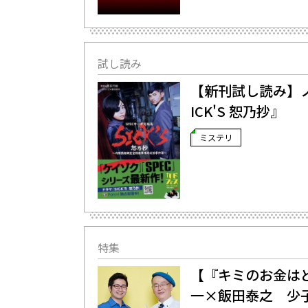
試し読み
【新刊試し読み】
ICK'S 恕乃抄』
ミステリ
特集
【『キミのお金は
一×飯田泰之 少