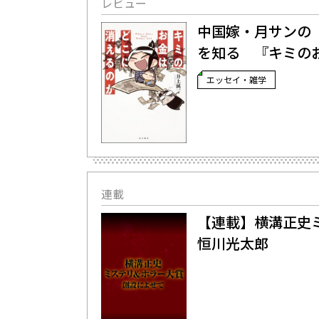
レビュー
中国嫁・月サンの
を知る 『キミの
エッセイ・雑学
連載
【連載】横溝正史
恒川光太郎