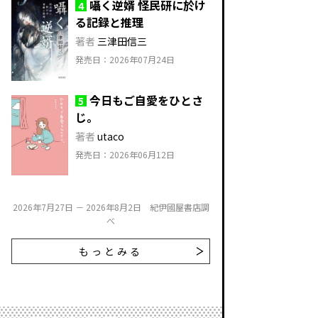
囁く逆婿 怪民研に於け
4
る記録と推理
著者
三津田信三
発売日：2026年07月24日
今日もご自愛をひとさ
5
じ。
著者
utaco
発売日：2026年06月12日
2026年7月27日 － 2026年8月2日 紀伊國屋書店調
べ
もっとみる