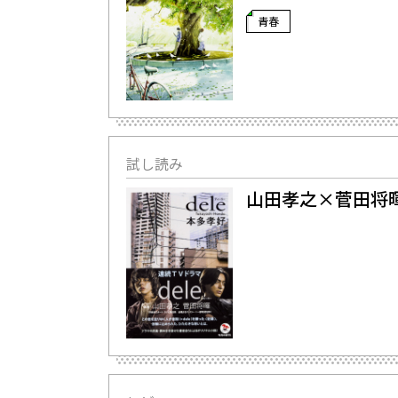
青春
試し読み
山田孝之×菅田将暉