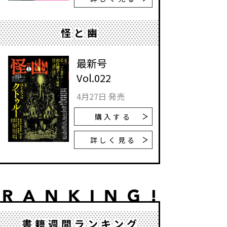
怪と幽
最新号
Vol.022
4月27日 発売
購入する
詳しく見る
書籍週間ランキング