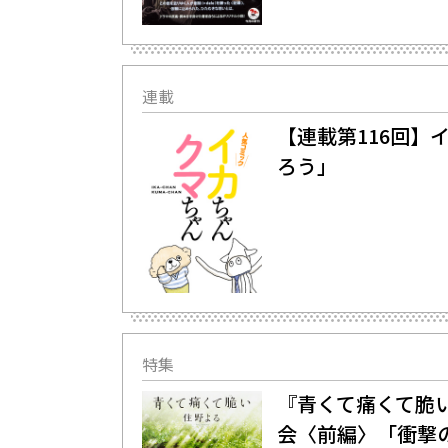
連載
【連載第116回
ろう」
特集
『青くて痛くて脆
会〈前編〉「衝撃