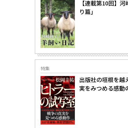
【連載第10回】
り篇」
特集
出版社の垣根を越え
実をみつめる感動の