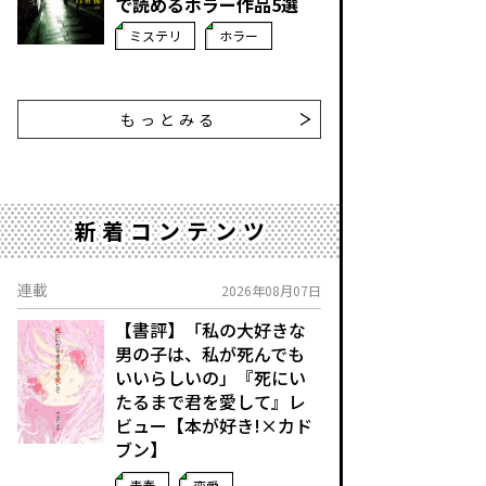
で読めるホラー作品5選
ミステリ
ホラー
もっとみる
新着コンテンツ
連載
2026年08月07日
【書評】「私の大好きな
男の子は、私が死んでも
いいらしいの」――『死にい
たるまで君を愛して』レ
ビュー【本が好き!×カド
ブン】
青春
恋愛