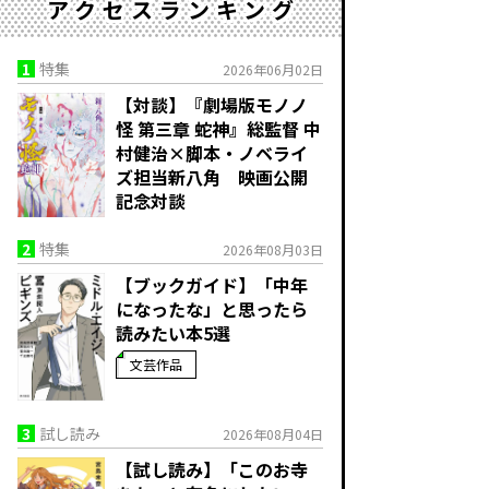
アクセスランキング
1
特集
2026年06月02日
【対談】『劇場版モノノ
怪 第三章 蛇神』総監督 中
村健治×脚本・ノベライ
ズ担当新八角 映画公開
記念対談
2
特集
2026年08月03日
【ブックガイド】「中年
になったな」と思ったら
読みたい本5選
文芸作品
3
試し読み
2026年08月04日
【試し読み】「このお寺