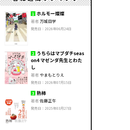
ホルモー燦燦
1
著者
万城目学
発売日：2026年06月24日
うちらはマブダチseas
2
on4 マゼンダ先生とわた
し
著者
やまもとりえ
発売日：2026年07月15日
熟柿
3
著者
佐藤正午
発売日：2025年03月27日