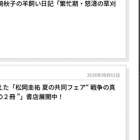
河﨑秋子の羊飼い日記「繁忙期・怒濤の草刈
2018年08月01日
た「松岡圭祐 夏の共同フェア“ 戦争の真
２冊 ”」書店展開中！