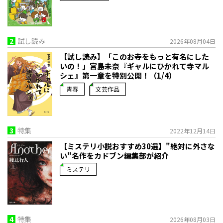
2
試し読み
2026年08月04日
【試し読み】「このお寺をもっと有名にした
いの！」宮島未奈『ギャルにひかれて寺マル
シェ』第一章を特別公開！（1/4）
青春
文芸作品
3
特集
2022年12月14日
【ミステリ小説おすすめ30選】"絶対に外さな
い"名作をカドブン編集部が紹介
ミステリ
4
特集
2026年08月03日