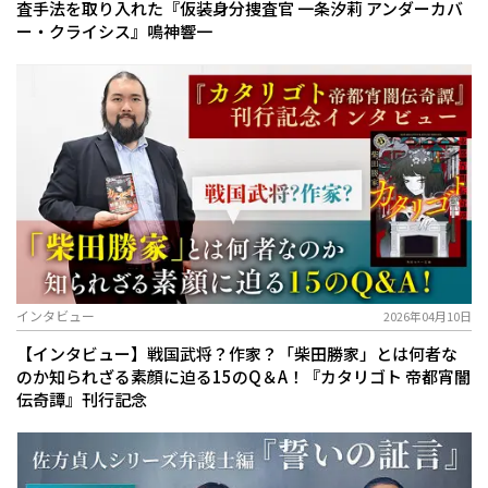
査手法を取り入れた『仮装身分捜査官 一条汐莉 アンダーカバ
ー・クライシス』鳴神響一
インタビュー
2026年04月10日
【インタビュー】戦国武将？作家？「柴田勝家」とは何者な
のか――知られざる素顔に迫る15のQ＆A！『カタリゴト 帝都宵闇
伝奇譚』刊行記念