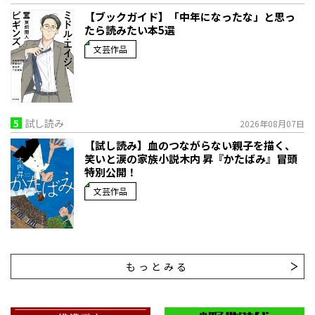
【ブックガイド】「中年になったな」と思っ
たら読みたい本5選
文芸作品
5
試し読み
2026年08月07日
【試し読み】血のつながらない親子を描く、
笑いと涙の家族小説――木内 昇『かたばみ』冒頭
特別公開！
文芸作品
もっとみる