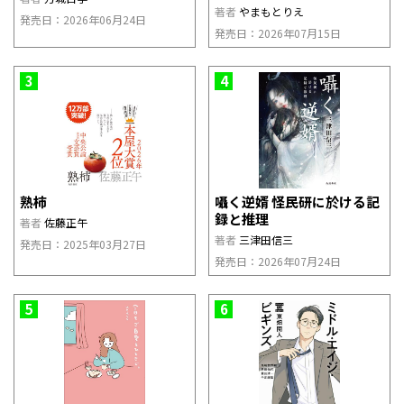
著者
やまもとりえ
発売日：2026年06月24日
発売日：2026年07月15日
3
4
熟柿
囁く逆婿 怪民研に於ける記
録と推理
著者
佐藤正午
著者
三津田信三
発売日：2025年03月27日
発売日：2026年07月24日
5
6