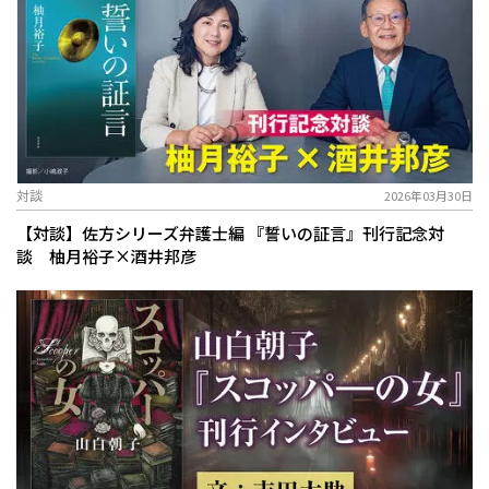
対談
2026年03月30日
【対談】佐方シリーズ弁護士編 『誓いの証言』刊行記念対
談 柚月裕子×酒井邦彦