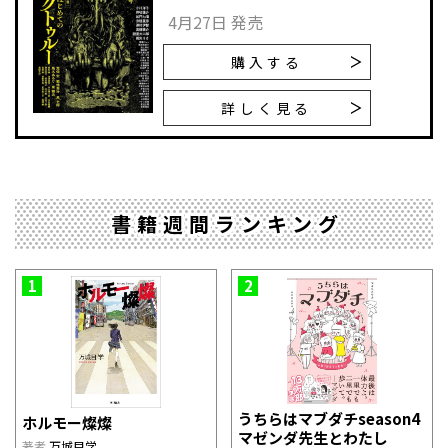
4月27日 発売
購入する
詳しく見る
書籍週間ランキング
1
2
うちらはマブダチseason4
ホルモー燦燦
マゼンダ先生とわたし
著者
万城目学