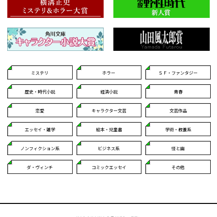
ミステリ
ホラー
ＳＦ・ファンタジー
歴史・時代小説
経済小説
青春
恋愛
キャラクター文芸
文芸作品
エッセイ・雑学
絵本・児童書
学術・教養系
ノンフィクション系
ビジネス系
怪と幽
ダ・ヴィンチ
コミックエッセイ
その他