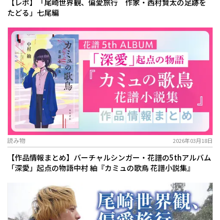
【レポ】「尾崎世界観、偏愛旅行 作家・西村賢太の足跡を
たどる」七尾編
読み物
2026年03月18日
【作品情報まとめ】バーチャルシンガー・花譜の5thアルバム
「深愛」起点の物語――中村 紬『カミュの歌鳥 花譜小説集』