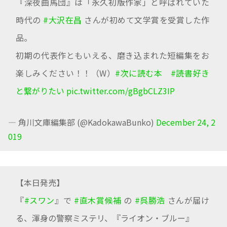
『深夜曲馬団』は「永久初版作家」と呼ばれていた
時代の
#大沢在昌
さんが初めて文学賞を受賞した作
品。
初期の代表作ともいえる、磨き込まれた短編集をお
楽しみください！！（W）
#次に読む本
#読書好き
と繋がりたい
pic.twitter.com/gBgbCLZ3IP
— 角川文庫編集部 (@KadokawaBunko)
December 24, 2
019
【本日発売】
『
#スワン
』で
#直木賞候補
の
#呉勝浩
さんが届け
る、渾身の警察ミステリ、『ライオン・ブルー』