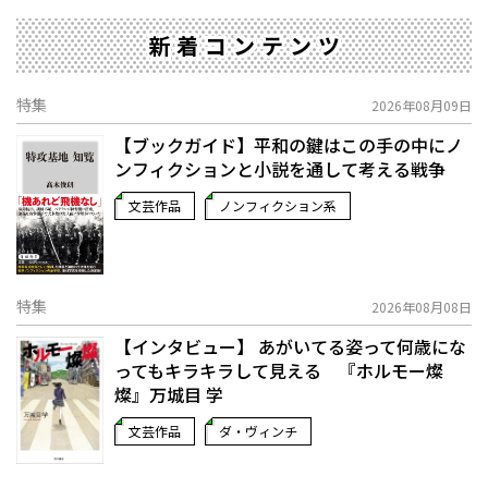
新着コンテンツ
特集
2026年08月09日
【ブックガイド】平和の鍵はこの手の中に――ノ
ンフィクションと小説を通して考える戦争
文芸作品
ノンフィクション系
特集
2026年08月08日
【インタビュー】 あがいてる姿って何歳にな
ってもキラキラして見える 『ホルモー燦
燦』万城目 学
文芸作品
ダ・ヴィンチ