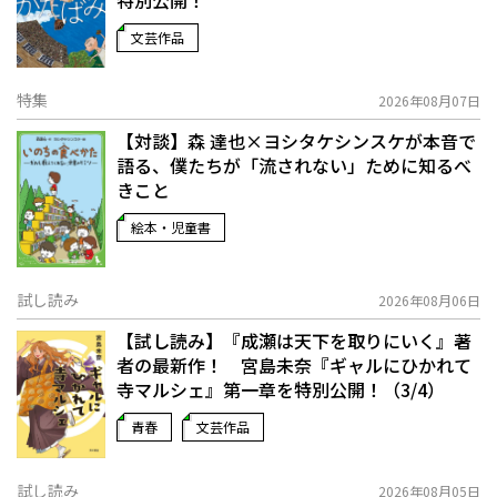
特別公開！
文芸作品
特集
2026年08月07日
【対談】森 達也×ヨシタケシンスケが本音で
語る、僕たちが「流されない」ために知るべ
きこと
絵本・児童書
試し読み
2026年08月06日
【試し読み】『成瀬は天下を取りにいく』著
者の最新作！ 宮島未奈『ギャルにひかれて
寺マルシェ』第一章を特別公開！（3/4）
青春
文芸作品
試し読み
2026年08月05日