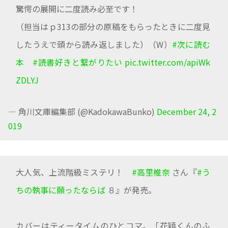
驚愕の展開に二度読み必至です！
（担当はｐ313の部分の原稿をもらったときに二度見
したうえで頭から読み返しました）（W）
#次に読む
本
#読書好きと繋がりたい
pic.twitter.com/apiWk
ZDLYJ
— 角川文庫編集部 (@KadokawaBunko)
December 24, 2
019
大人気、上流階級ミステリ！
#高里椎奈
さん『
#う
ちの執事に願ったならば
８』が発売。
カバーはティータイムのひとコマ。「花穎くんのふ