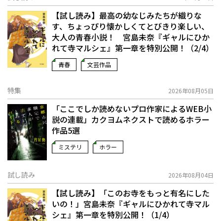
【試し読み】最高の幼なじみたちが織りな
す、ちょっぴり懐かしくてとびきり楽しい、
大人の青春小説！ 宮島未奈『ギャルにひか
れて寺マルシェ』第一章を特別公開！（2/4）
青春
文芸作品
特集
2026年08月05日
「ここでしか読めないプロ作家によるWEB小
説の連載」――カクヨムネクストで読めるホラー
作品5選
ミステリ
ホラー
試し読み
2026年08月04日
【試し読み】「このお寺をもっと有名にした
いの！」宮島未奈『ギャルにひかれて寺マル
シェ』第一章を特別公開！（1/4）