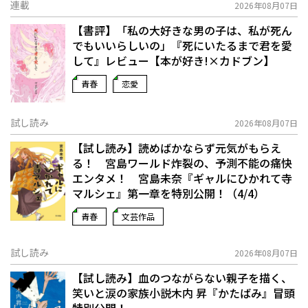
連載
2026年08月07日
【書評】「私の大好きな男の子は、私が死ん
でもいいらしいの」――『死にいたるまで君を愛
して』レビュー【本が好き!×カドブン】
青春
恋愛
試し読み
2026年08月07日
【試し読み】読めばかならず元気がもらえ
る！ 宮島ワールド炸裂の、予測不能の痛快
エンタメ！ 宮島未奈『ギャルにひかれて寺
マルシェ』第一章を特別公開！（4/4）
青春
文芸作品
試し読み
2026年08月07日
【試し読み】血のつながらない親子を描く、
笑いと涙の家族小説――木内 昇『かたばみ』冒頭