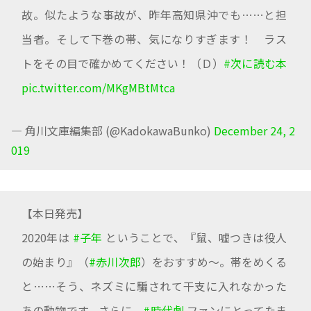
故。似たような事故が、昨年高知県沖でも……と担
当者。そして下巻の帯、気になりすぎます！ ラス
トをその目で確かめてください！（Ｄ）
#次に読む本
pic.twitter.com/MKgMBtMtca
— 角川文庫編集部 (@KadokawaBunko)
December 24, 2
019
【本日発売】
2020年は
#子年
ということで、『鼠、嘘つきは役人
の始まり』（
#赤川次郎
）をおすすめ～。帯をめくる
と……そう、ネズミに騙されて干支に入れなかった
あの動物です。さらに、
#時代劇
ファンにとってたま