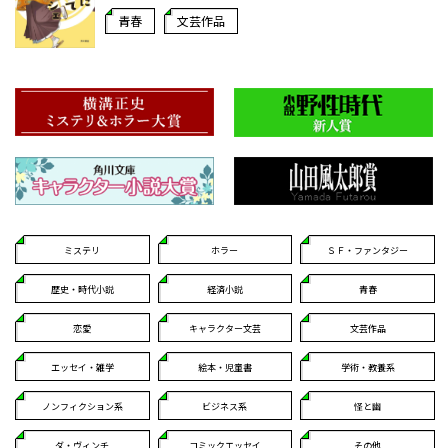
青春
文芸作品
ミステリ
ホラー
ＳＦ・ファンタジー
歴史・時代小説
経済小説
青春
恋愛
キャラクター文芸
文芸作品
エッセイ・雑学
絵本・児童書
学術・教養系
ノンフィクション系
ビジネス系
怪と幽
ダ・ヴィンチ
コミックエッセイ
その他