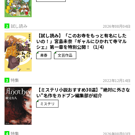
2
試し読み
2026年08月04日
【試し読み】「このお寺をもっと有名にした
いの！」宮島未奈『ギャルにひかれて寺マル
シェ』第一章を特別公開！（1/4）
青春
文芸作品
3
特集
2022年12月14日
【ミステリ小説おすすめ30選】"絶対に外さな
い"名作をカドブン編集部が紹介
ミステリ
4
特集
2026年08月03日