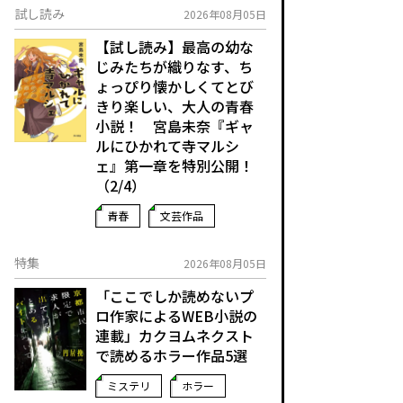
試し読み
2026年08月05日
【試し読み】最高の幼な
じみたちが織りなす、ち
ょっぴり懐かしくてとび
きり楽しい、大人の青春
小説！ 宮島未奈『ギャ
ルにひかれて寺マルシ
ェ』第一章を特別公開！
（2/4）
青春
文芸作品
特集
2026年08月05日
「ここでしか読めないプ
ロ作家によるWEB小説の
連載」――カクヨムネクスト
で読めるホラー作品5選
ミステリ
ホラー