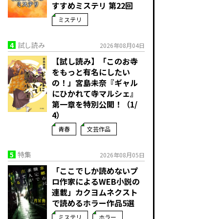
すすめミステリ 第22回
ミステリ
4
試し読み
2026年08月04日
【試し読み】「このお寺
をもっと有名にしたい
の！」宮島未奈『ギャル
にひかれて寺マルシェ』
第一章を特別公開！（1/
4）
青春
文芸作品
5
特集
2026年08月05日
「ここでしか読めないプ
ロ作家によるWEB小説の
連載」――カクヨムネクスト
で読めるホラー作品5選
ミステリ
ホラー