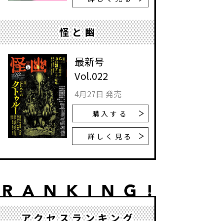
怪と幽
最新号
Vol.022
4月27日 発売
購入する
詳しく見る
アクセスランキング