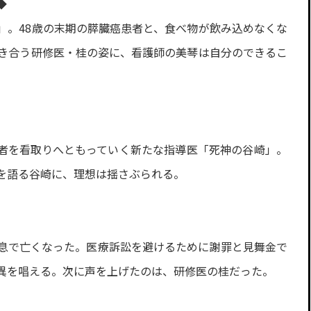
◆
」。48歳の末期の膵臓癌患者と、食べ物が飲み込めなくな
向き合う研修医・桂の姿に、看護師の美琴は自分のできるこ
者を看取りへともっていく新たな指導医「死神の谷崎」。
を語る谷崎に、理想は揺さぶられる。
息で亡くなった。医療訴訟を避けるために謝罪と見舞金で
異を唱える。次に声を上げたのは、研修医の桂だった。