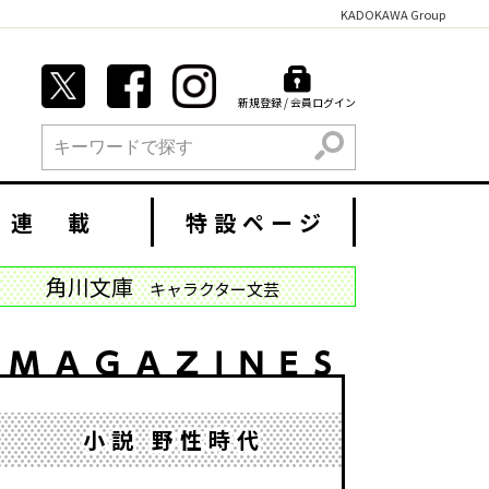
KADOKAWA Group
新規登録 / 会員ログイン
検索
連 載
特設ページ
角川文庫
キャラクター文芸
小説 野性時代