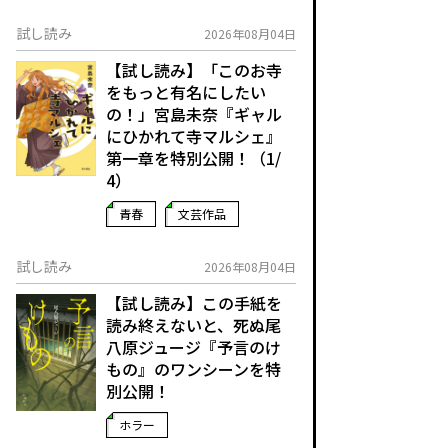
試し読み
2026年08月04日
【試し読み】「このお寺
をもっと有名にしたい
の！」宮島未奈『ギャル
にひかれて寺マルシェ』
第一章を特別公開！（1/
4）
青春
文芸作品
試し読み
2026年08月04日
【試し読み】この手紙を
読み終えないと、死ぬ――尾
八原ジュージ『予言のけ
もの』のワンシーンを特
別公開！
ホラー