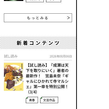
もっとみる
新着コンテンツ
試し読み
2026年08月06日
【試し読み】『成瀬は天
下を取りにいく』著者の
最新作！ 宮島未奈『ギ
ャルにひかれて寺マルシ
ェ』第一章を特別公開！
（3/4）
青春
文芸作品