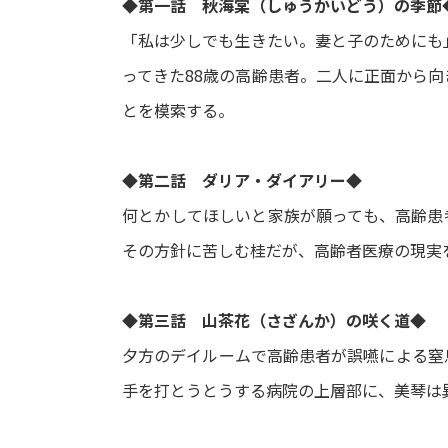
◆第一話 秋海棠（しゅうかいどう）の季節
「私は少しでも生きたい。妻と子のためにも
ってきた88歳の高齢患者。二人に正面から
とを模索する。
◆第二話 ダリア・ダイアリー◆
何とかしてほしいと家族が願っても、高齢患
その方針に苦しむ桂だが、高齢者医療の現実
◆第三話 山茶花（さざんか）の咲く道◆
夕方のデイルームで高齢患者が誤嚥による窒
手を打とうとうする病院の上層部に、美琴は