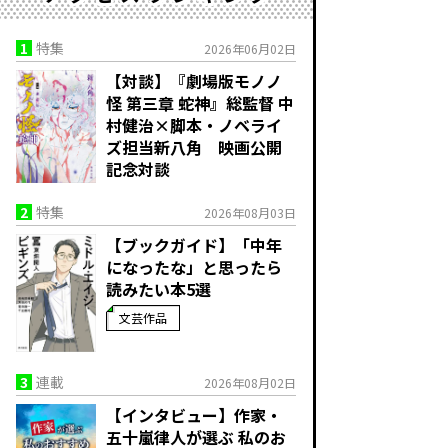
1
特集
2026年06月02日
【対談】『劇場版モノノ
怪 第三章 蛇神』総監督 中
村健治×脚本・ノベライ
ズ担当新八角 映画公開
記念対談
2
特集
2026年08月03日
【ブックガイド】「中年
になったな」と思ったら
読みたい本5選
文芸作品
3
連載
2026年08月02日
【インタビュー】作家・
五十嵐律人が選ぶ 私のお