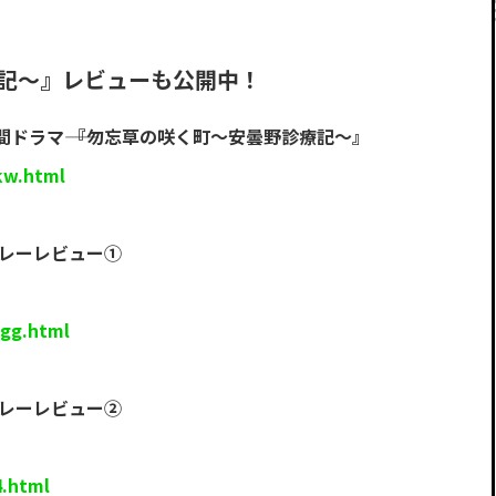
療記～』レビューも公開中！
ドラマ―― 『勿忘草の咲く町～安曇野診療記～』
kw.html
リレーレビュー①
wgg.html
リレーレビュー②
4.html