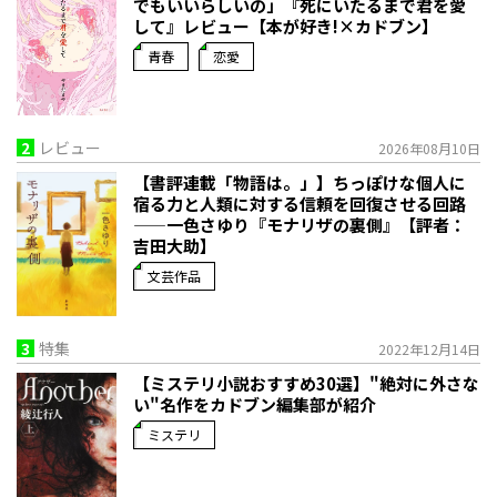
でもいいらしいの」――『死にいたるまで君を愛
して』レビュー【本が好き!×カドブン】
青春
恋愛
2
レビュー
2026年08月10日
【書評連載「物語は。」】ちっぽけな個人に
宿る力と人類に対する信頼を回復させる回路
——一色さゆり『モナリザの裏側』【評者：
吉田大助】
文芸作品
3
特集
2022年12月14日
【ミステリ小説おすすめ30選】"絶対に外さな
い"名作をカドブン編集部が紹介
ミステリ