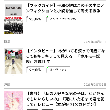
【ブックガイド】平和の鍵はこの手の中に――ノ
ンフィクションと小説を通して考える戦争
文芸作品
ノンフィクション系
特集
2026年08月08日
【インタビュー】 あがいてる姿って何歳にな
ってもキラキラして見える 『ホルモー燦
燦』万城目 学
文芸作品
ダ・ヴィンチ
連載
2026年08月07日
【書評】「私の大好きな男の子は、私が死ん
でもいいらしいの」――『死にいたるまで君を愛
して』レビュー【本が好き!×カドブン】