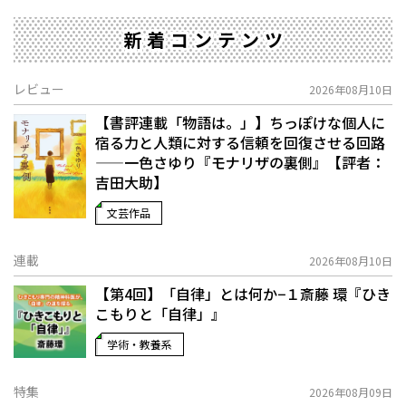
新着コンテンツ
レビュー
2026年08月10日
【書評連載「物語は。」】ちっぽけな個人に
宿る力と人類に対する信頼を回復させる回路
——一色さゆり『モナリザの裏側』【評者：
吉田大助】
文芸作品
連載
2026年08月10日
【第4回】「自律」とは何か−１――斎藤 環『ひき
こもりと「自律」』
学術・教養系
特集
2026年08月09日