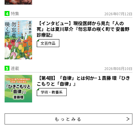
4
特集
2026年07月12日
【インタビュー】現役医師から見た「人の
死」とは――夏川草介『勿忘草の咲く町で 安曇野
診療記』
文芸作品
5
連載
2026年08月10日
【第4回】「自律」とは何か−１――斎藤 環『ひき
こもりと「自律」』
学術・教養系
もっとみる