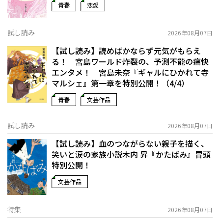
青春
恋愛
試し読み
2026年08月07日
【試し読み】読めばかならず元気がもらえ
る！ 宮島ワールド炸裂の、予測不能の痛快
エンタメ！ 宮島未奈『ギャルにひかれて寺
マルシェ』第一章を特別公開！（4/4）
青春
文芸作品
試し読み
2026年08月07日
【試し読み】血のつながらない親子を描く、
笑いと涙の家族小説――木内 昇『かたばみ』冒頭
特別公開！
文芸作品
特集
2026年08月07日