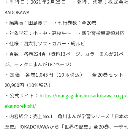
・刊行日：2021年2月25日 ・発行、発売：株式会社
KADOKAWA
・編集長：田島寛子 ・刊行巻数：全20巻
・対象学年：小・中・高校生～ ・新学習指導要領対応
・仕様：四六判ソフトカバー・総ルビ
・頁数：各巻224頁（資料13ページ、カラーまんが21ペー
ジ、モノクロまんが187ページ）
・定価 各巻1,045円（10％税込） 全20巻セット
20,900円（10％税込）
・公式サイト：
https://mangagakushu.kadokawa.co.jp/s
ekainorekishi/
・内容紹介：売上No.1 角川まんが学習シリーズ『日本の
歴史』のKADOKAWAから『世界の歴史』全20巻、一挙刊