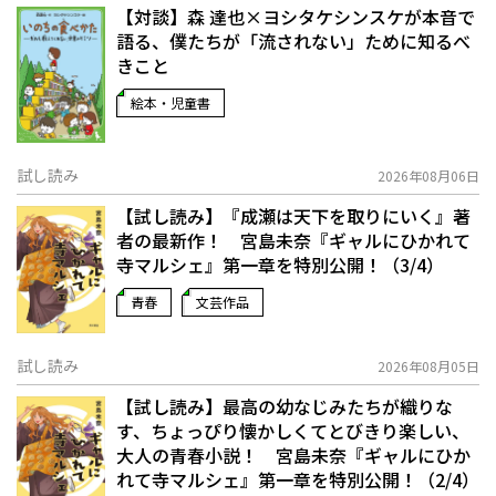
【対談】森 達也×ヨシタケシンスケが本音で
語る、僕たちが「流されない」ために知るべ
きこと
絵本・児童書
試し読み
2026年08月06日
【試し読み】『成瀬は天下を取りにいく』著
者の最新作！ 宮島未奈『ギャルにひかれて
寺マルシェ』第一章を特別公開！（3/4）
青春
文芸作品
試し読み
2026年08月05日
【試し読み】最高の幼なじみたちが織りな
す、ちょっぴり懐かしくてとびきり楽しい、
大人の青春小説！ 宮島未奈『ギャルにひか
れて寺マルシェ』第一章を特別公開！（2/4）