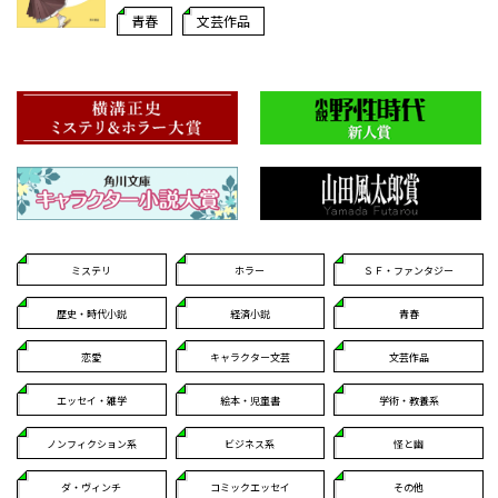
青春
文芸作品
ミステリ
ホラー
ＳＦ・ファンタジー
歴史・時代小説
経済小説
青春
恋愛
キャラクター文芸
文芸作品
エッセイ・雑学
絵本・児童書
学術・教養系
ノンフィクション系
ビジネス系
怪と幽
ダ・ヴィンチ
コミックエッセイ
その他