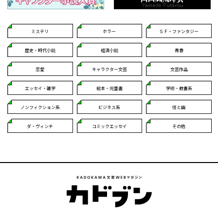
ミステリ
ホラー
ＳＦ・ファンタジー
歴史・時代小説
経済小説
青春
恋愛
キャラクター文芸
文芸作品
エッセイ・雑学
絵本・児童書
学術・教養系
ノンフィクション系
ビジネス系
怪と幽
ダ・ヴィンチ
コミックエッセイ
その他