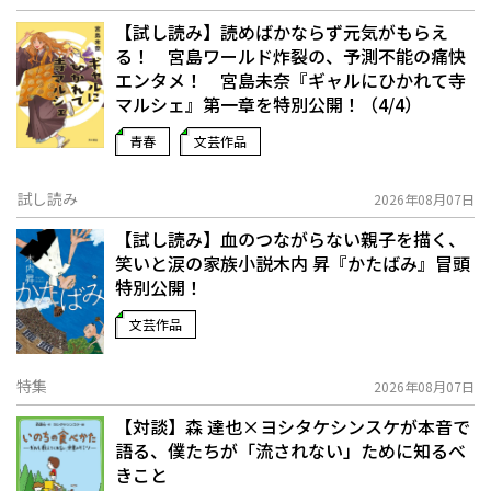
【試し読み】読めばかならず元気がもらえ
る！ 宮島ワールド炸裂の、予測不能の痛快
エンタメ！ 宮島未奈『ギャルにひかれて寺
マルシェ』第一章を特別公開！（4/4）
青春
文芸作品
試し読み
2026年08月07日
【試し読み】血のつながらない親子を描く、
笑いと涙の家族小説――木内 昇『かたばみ』冒頭
特別公開！
文芸作品
特集
2026年08月07日
【対談】森 達也×ヨシタケシンスケが本音で
語る、僕たちが「流されない」ために知るべ
きこと