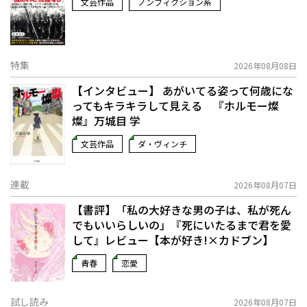
文芸作品
ノンフィクション系
特集
2026年08月08日
【インタビュー】 あがいてる姿って何歳にな
ってもキラキラして見える 『ホルモー燦
燦』万城目 学
文芸作品
ダ・ヴィンチ
連載
2026年08月07日
【書評】「私の大好きな男の子は、私が死ん
でもいいらしいの」――『死にいたるまで君を愛
して』レビュー【本が好き!×カドブン】
青春
恋愛
試し読み
2026年08月07日