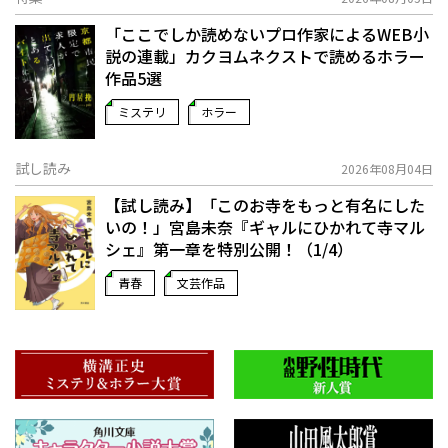
「ここでしか読めないプロ作家によるWEB小
説の連載」――カクヨムネクストで読めるホラー
作品5選
ミステリ
ホラー
試し読み
2026年08月04日
【試し読み】「このお寺をもっと有名にした
いの！」宮島未奈『ギャルにひかれて寺マル
シェ』第一章を特別公開！（1/4）
青春
文芸作品