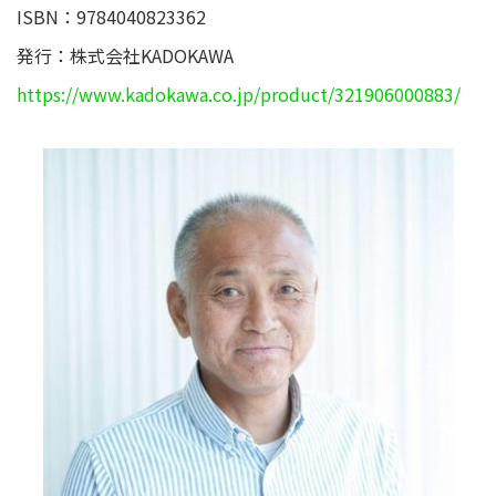
ISBN：9784040823362
発行：株式会社KADOKAWA
https://www.kadokawa.co.jp/product/321906000883/