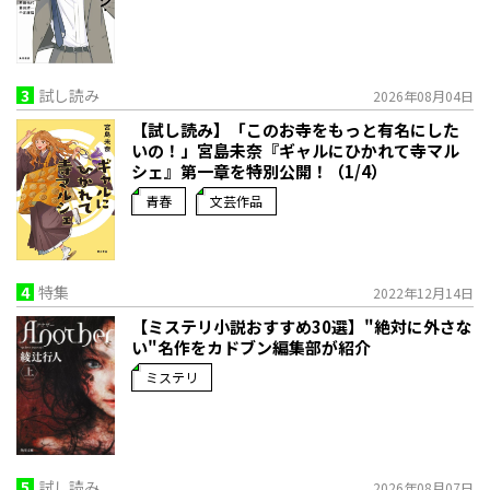
3
試し読み
2026年08月04日
【試し読み】「このお寺をもっと有名にした
いの！」宮島未奈『ギャルにひかれて寺マル
シェ』第一章を特別公開！（1/4）
青春
文芸作品
4
特集
2022年12月14日
【ミステリ小説おすすめ30選】"絶対に外さな
い"名作をカドブン編集部が紹介
ミステリ
5
試し読み
2026年08月07日