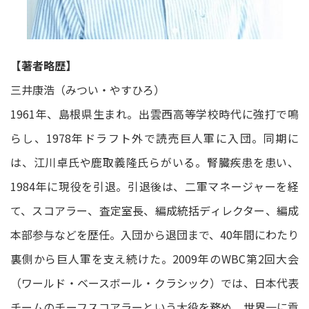
【著者略歴】
三井康浩（みつい・やすひろ）
1961年、島根県生まれ。出雲西高等学校時代に強打で鳴
らし、1978年ドラフト外で読売巨人軍に入団。同期に
は、江川卓氏や鹿取義隆氏らがいる。腎臓疾患を患い、
1984年に現役を引退。引退後は、二軍マネージャーを経
て、スコアラー、査定室長、編成統括ディレクター、編成
本部参与などを歴任。入団から退団まで、40年間にわたり
裏側から巨人軍を支え続けた。2009年のWBC第2回大会
（ワールド・ベースボール・クラシック）では、日本代表
チームのチーフスコアラーという大役を務め、世界一に貢