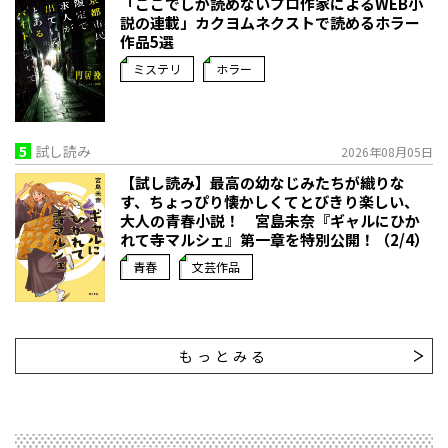
「ここでしか読めないプロ作家によるWEB小
説の連載」――カクヨムネクストで読めるホラー
作品5選
ミステリ
ホラー
5
試し読み
2026年08月05日
【試し読み】最高の幼なじみたちが織りな
す、ちょっぴり懐かしくてとびきり楽しい、
大人の青春小説！ 宮島未奈『ギャルにひか
れて寺マルシェ』第一章を特別公開！（2/4）
青春
文芸作品
もっとみる