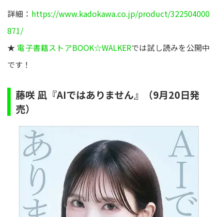
詳細：
https://www.kadokawa.co.jp/product/322504000
871/
★
電子書籍ストアBOOK☆WALKER
では試し読みを公開中
です！
藤咲 凪『AIではありません』（9月20日発
売）