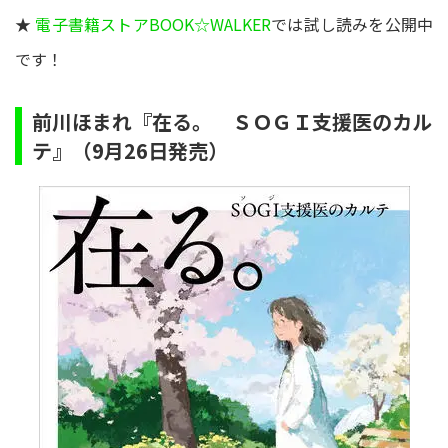
★
電子書籍ストアBOOK☆WALKER
では試し読みを公開中
です！
前川ほまれ『在る。 ＳＯＧＩ支援医のカル
テ』（9月26日発売）