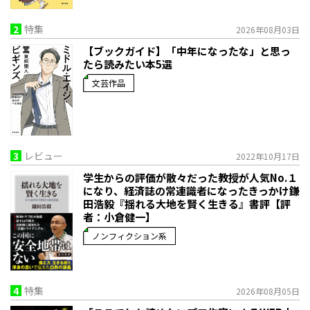
2
特集
2026年08月03日
【ブックガイド】「中年になったな」と思っ
たら読みたい本5選
文芸作品
3
レビュー
2022年10月17日
学生からの評価が散々だった教授が人気No.１
になり、経済誌の常連識者になったきっかけ――鎌
田浩毅『揺れる大地を賢く生きる』書評【評
者：小倉健一】
ノンフィクション系
4
特集
2026年08月05日