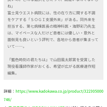
ね」
富士見ウエスト病院には、性の在り方に関する不調
をケアする「ＳＯＧＩ支援外来」がある。同外来を
担当する、第七病棟医長の精神科医・海野彩乃先生
は、マイペースな人だけど患者には優しい・意外と
面倒見も良いという評判で、各地から患者が集まって
いて……。
『藍色時刻の君たちは』で山田風太郎賞を受賞した
現役看護師作家がおくる、希望が広がる医療連作短
編集。
詳細：
https://www.kadokawa.co.jp/product/322305000
746/