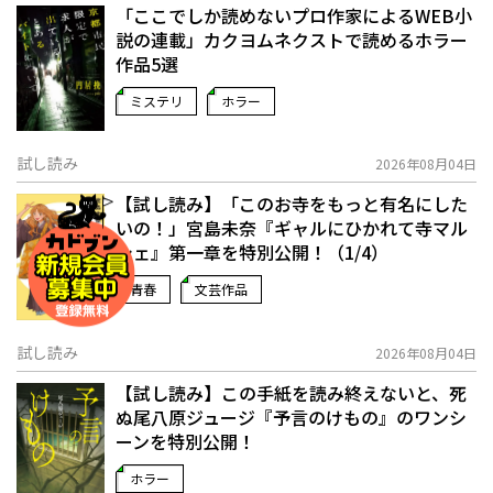
「ここでしか読めないプロ作家によるWEB小
説の連載」――カクヨムネクストで読めるホラー
作品5選
ミステリ
ホラー
試し読み
2026年08月04日
【試し読み】「このお寺をもっと有名にした
いの！」宮島未奈『ギャルにひかれて寺マル
シェ』第一章を特別公開！（1/4）
青春
文芸作品
試し読み
2026年08月04日
【試し読み】この手紙を読み終えないと、死
ぬ――尾八原ジュージ『予言のけもの』のワンシ
ーンを特別公開！
ホラー