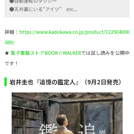
●自動運転のタクシー
●天井裏にいる“アイツ” etc...
詳細：
https://www.kadokawa.co.jp/product/322504000
589/
★
電子書籍ストアBOOK☆WALKER
では試し読みを公開中
です！
岩井圭也『追憶の鑑定人』（9月2日発売）