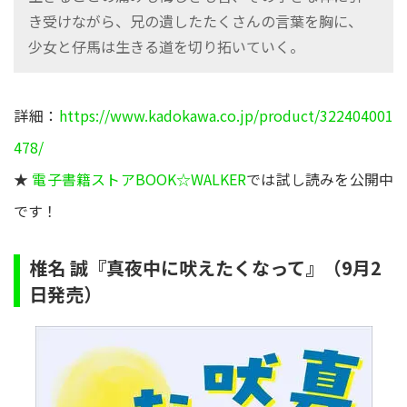
き受けながら、兄の遺したたくさんの言葉を胸に、
少女と仔馬は生きる道を切り拓いていく。
詳細：
https://www.kadokawa.co.jp/product/322404001
478/
★
電子書籍ストアBOOK☆WALKER
では試し読みを公開中
です！
椎名 誠『真夜中に吠えたくなって』（9月2
日発売）