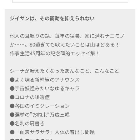
ジイサンは、その衝動を抑えられない
他人の耳鳴りの話、毎年の猛暑、家に潜むナニモノ
か……。80過ぎても吠えたいことは山ほどある！
作家生活45周年の記念碑的エッセイ集！
シーナが吠えたくなったあんなこと、こんなこと
●よく喋る新幹線のアナウンス
●宇宙妖怪みたいなゆるキャラ
●コロナの後遺症
●各国のイミグレーション
●選挙の”お約束“万歳三唱
●名刺の肩書き
●「血液サラサラ」人体の音出し問題