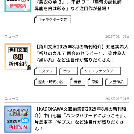
『烏衣の華 ３』、干野 ワニ『皇帝の調色師
昇龍を白は彩る』など注目作が登場！
キャラクター文芸
ニュース
2025年08月08日
【角川文庫2025年8月の新刊紹介】知念実希人
『祈りのカルテ 再会のセラピー』、 染井為人
『黒い糸』など注目作が盛りだくさん！
ミステリ
ホラー
ＳＦ・ファンタジー
歴史・時代小説
青春
恋愛
文芸作品
ニュース
2025年08月01日
【KADOKAWA文芸編集部2025年8月の新刊紹
介】中山七里『バンクハザードにようこそ』、
片島麦子『ギプス』など注目作が盛りだくさ
ん！