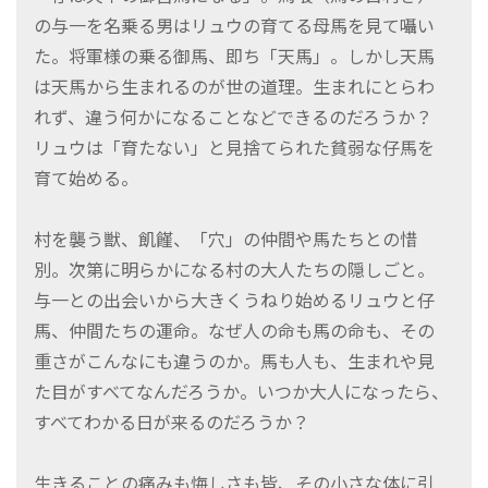
の与一を名乗る男はリュウの育てる母馬を見て囁い
た。将軍様の乗る御馬、即ち「天馬」。しかし天馬
は天馬から生まれるのが世の道理。生まれにとらわ
れず、違う何かになることなどできるのだろうか？
リュウは「育たない」と見捨てられた貧弱な仔馬を
育て始める。
村を襲う獣、飢饉、「穴」の仲間や馬たちとの惜
別。次第に明らかになる村の大人たちの隠しごと。
与一との出会いから大きくうねり始めるリュウと仔
馬、仲間たちの運命。なぜ人の命も馬の命も、その
重さがこんなにも違うのか。馬も人も、生まれや見
た目がすべてなんだろうか。いつか大人になったら、
すべてわかる日が来るのだろうか？
生きることの痛みも悔しさも皆、その小さな体に引