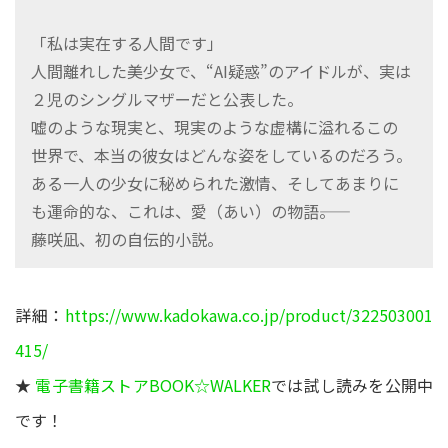
「私は実在する人間です」
人間離れした美少女で、“AI疑惑”のアイドルが、実は
２児のシングルマザーだと公表した。
嘘のような現実と、現実のような虚構に溢れるこの
世界で、本当の彼女はどんな姿をしているのだろう。
ある一人の少女に秘められた激情、そしてあまりに
も運命的な、これは、愛（あい）の物語――。
藤咲凪、初の自伝的小説。
詳細：
https://www.kadokawa.co.jp/product/322503001
415/
★
電子書籍ストアBOOK☆WALKER
では試し読みを公開中
です！