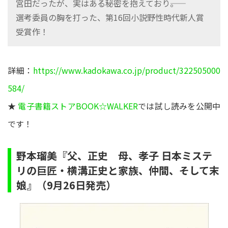
宮田だったが、実はある秘密を抱えており――。
選考委員の胸を打った、第16回小説野性時代新人賞
受賞作！
詳細：
https://www.kadokawa.co.jp/product/322505000
584/
★
電子書籍ストアBOOK☆WALKER
では試し読みを公開中
です！
野本瑠美『父、正史 母、孝子 日本ミステ
リの巨匠・横溝正史と家族、仲間、そして末
娘』（9月26日発売）