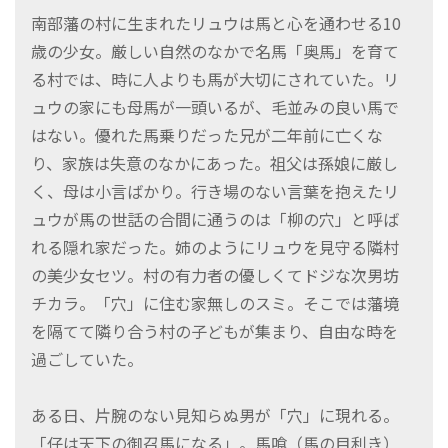
南部藩の村に生まれたリュウは馬と心を通わせる10
歳の少女。厳しい自然のなかで名馬「奥馬」を育て
る村では、時に人よりも馬が大切にされていた。リ
ュウの家にも母馬が一頭いるが、毛並みの良い馬で
はない。優れた馬乗りだった兄が二年前に亡くな
り、家族は失意のなかにあった。祖父は孫娘に厳し
く、母は小言ばかり。行き場のない言葉を抱えたリ
ュウが馬の世話の合間に通うのは「柳の穴」と呼ば
れる隠れ家だった。姉のようにリュウを見守る隣村
の美少女セツ。村の有力者の優しくてドジな次男坊
チカラ。「穴」に住む家無しのスミ。そこでは藩境
を隔てて隣り合う村の子どもが集まり、自由な時を
過ごしていた。
ある日、片腕のない見知らぬ男が「穴」に現れる。
「仔は天下の御召馬になる」。馬喰（馬の目利き）