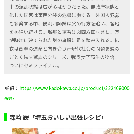
本の混乱状態は広がるばかりだった。無政府状態と
化した国家は東西分裂の危機に瀕する。外国人犯罪
も多発する中、優莉四姉妹は父の行方を追い、各地
を彷徨い続ける。瑠那と凜香は関西方面へ発ち、万
博跡地に建てられた謎の施設に足を踏み入れる。結
衣は衝撃の運命と向き合う――。現代社会の問題を鏡の
ごとく映す驚異のシリーズ、戦う女子高生の物語。
ついにセミファイナル。
詳細：
https://www.kadokawa.co.jp/product/322408000
663/
森崎 緩『埼玉おいしい出張レシピ』