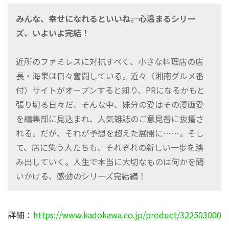
みんな、幸せになれるといいね――。心温まるシリー
ズ、いよいよ完結！
近所のファミレスに対抗すべく、小さな料理店の店
長・海果は日々奮闘している。近々〈湘南グルメ番
付〉サイトがオープンすると知り、PRになるかもと
張り切る日々だ。そんな中、妹分の愛はその漫画愛
を編集部に見込まれ、人気雑誌のご意見番に抜擢さ
れる。だが、それが予想を超えた展開に……。そし
て、店に集う人たちも、それぞれの新しい一歩を踏
み出していく。人生で本当に大切なものは何かを問
いかける、感動のシリーズ完結編！
詳細：
https://www.kadokawa.co.jp/product/322503000