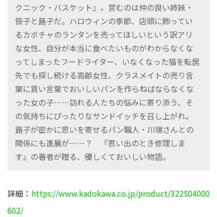
クニック・バスケット』。営むのは仲の良い姉妹・
笹子と蕗子だ。ハロウィンの季節、店頭に飾ってい
るカボチャのランタンを売ってほしいという訳アリ
な女性、自分が本当に食べたいものがわからなくな
ってしまったフードライター、いなくなった猫を転居
先でも探し続ける高齢女性、クラスメイトの売り言
葉に買い言葉でおいしいパンを作らねばならなくな
った女の子……訪れる人たちの悩みに寄り添う、そ
の気持ちにぴったりなサンドイッチを召し上がれ。
蕗子が密かに思いを寄せるパン職人・川端さんとの
関係にも進展が……？ 『思い出のとき修理しま
す』の著者が贈る、優しくておいしい物語。
詳細：
https://www.kadokawa.co.jp/product/322504000
602/