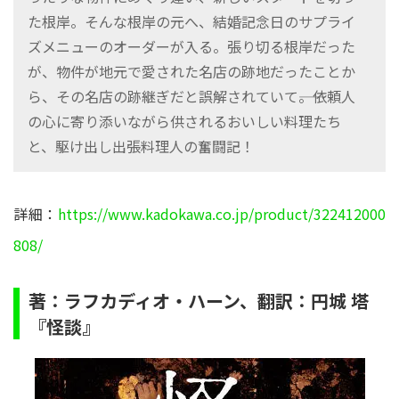
た根岸。そんな根岸の元へ、結婚記念日のサプライ
ズメニューのオーダーが入る。張り切る根岸だった
が、物件が地元で愛された名店の跡地だったことか
ら、その名店の跡継ぎだと誤解されていて――。依頼人
の心に寄り添いながら供されるおいしい料理たち
と、駆け出し出張料理人の奮闘記！
詳細：
https://www.kadokawa.co.jp/product/322412000
808/
著：ラフカディオ・ハーン、翻訳：円城 塔
『怪談』