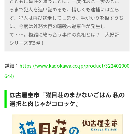
とともに事件を追うことに。一度はあと一歩のとこ
ろまで犯人を追い詰めるも、惜しくも逮捕には至ら
ず、犯人は再び逃走してしまう。手がかりを探すうち
に、今度は外務大臣の暗殺未遂事件が発生し
て……。複雑に絡み合う事件の真相とは？ 大好評
シリーズ第5弾！
詳細：
https://www.kadokawa.co.jp/product/322402000
644/
伽古屋圭市『猫目荘のまかないごはん 私の
選択と肉じゃがコロッケ』