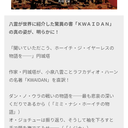
八雲が世界に紹介した驚異の書「ＫＷＡＩＤＡＮ」
の真の姿が、明らかに！
「聞いていただこう、ホーイチ・ジ・イヤーレスの
物語を──」円城塔
作家・円城塔が、小泉八雲ことラフカディオ・ハーン
の名著「KWAIDAN」を直訳！
ダン・ノ・ウラの戦いの物語を──最も悲哀の深い
くだりであるから（「ミミ・ナシ・ホーイチの物
語」）
オ・ジョチューは振り返り、そうして袖を下ろすと
手で顔を撫でてみせ──（「ムジナ」）