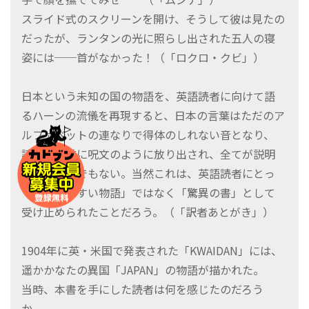
スライド式のスクリーンを開け、そうして彼は見たの
だったが、ランタンの光に照らし出された五人の寝
姿には──首がなかった！（「ロクロ・クビ」）
日本という未知の国の物語を、英語読者に向けて語
るハーンの流儀を再現すると、日本の言葉はただのア
ルファベットの連なりで得体のしれない音となり、
読み手の前に呪文のように放り出され、全てが説明
されるわけでもない。当然これは、英語読者にとっ
て「読みやすい物語」ではなく「驚異の書」として
受け止められたことだろう。（「訳者あとがき」）
1904年に英・米国で発表された「KWAIDAN」には、
遥かかなたの異国「JAPAN」の物語が描かれた。
当時、本書を手にした読者は何を感じたのだろう
か。