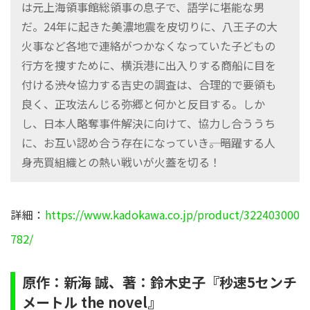
は元上海領事館総領事の息子で、語学に堪能な男
だ。24年に起きた美濃地震を皮切りに、八王子の大
火事など各地で連絡がつかなくなっていた子どもの
行方を捜すために、横浜港に出入りする商船に目を
付ける――渋々協力する吉史の調査は、合理的で要領も
良く、正攻法んじる弥郷と何かと反目する。しか
し、日本人略奪事件解決に向けて、協力し合ううち
に、お互い認め合う存在になっていき――。暗躍する人
身売買組織との熱い戦いが火蓋を切る！
詳細：
https://www.kadokawa.co.jp/product/322403000
782/
原作：新海 誠、著：鈴木史子『秒速5センチ
メートル the novel』