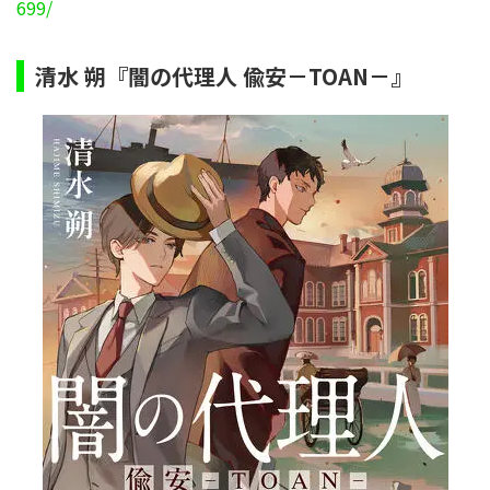
699/
清水 朔『闇の代理人 偸安－TOAN－』