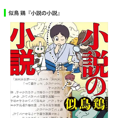
似鳥 鶏『小説の小説』