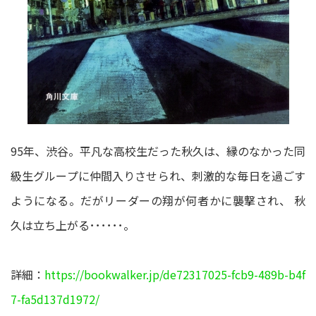
95年、渋谷。平凡な高校生だった秋久は、縁のなかった同
級生グループに仲間入りさせられ、刺激的な毎日を過ごす
ようになる。だがリーダーの翔が何者かに襲撃され、 秋
久は立ち上がる･･････。
詳細：
https://bookwalker.jp/de72317025-fcb9-489b-b4f
7-fa5d137d1972/