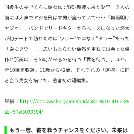
同級生の長野くんに誘われて野球観戦に来た愛里。２人の
前には大声でヤジを飛ばす男が座っていて……「梅雨明け
ヤジオ」。バンドでリードギターからベースになった悠太
が初デートで訪れたのは“ツリー”ではなく“タワー”だった
――「逆にタワー」。思いもよらない偶然を重ねて出会った駿
作と那美は、その時が来るのを待つ「君を待つ」。ほか、
全10編を収録。11歳から42歳、それぞれの「選択」に向
き合う男女を描いた、著者初の短編集。
詳細：
https://bookwalker.jp/de9b0da582-9a10-416e-89
a1-f57ef3030384/
もう一度、彼を救うチャンスをください。未来は