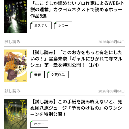
「ここでしか読めないプロ作家によるWEB小
説の連載」――カクヨムネクストで読めるホラー
作品5選
ミステリ
ホラー
試し読み
2026年08月04日
【試し読み】「このお寺をもっと有名にした
いの！」宮島未奈『ギャルにひかれて寺マル
シェ』第一章を特別公開！（1/4）
青春
文芸作品
試し読み
2026年08月04日
【試し読み】この手紙を読み終えないと、死
ぬ――尾八原ジュージ『予言のけもの』のワンシ
ーンを特別公開！
ホラー