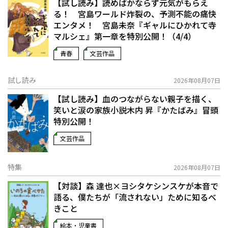
【試し読み】読めばかならず元気がもらえ
る！ 宮島ワールド炸裂の、予測不能の痛快
エンタメ！ 宮島未奈『ギャルにひかれて寺
マルシェ』第一章を特別公開！（4/4）
青春
文芸作品
試し読み
2026年08月07日
【試し読み】血のつながらない親子を描く、
笑いと涙の家族小説――木内 昇『かたばみ』冒頭
特別公開！
文芸作品
特集
2026年08月07日
【対談】森 達也×ヨシタケシンスケが本音で
語る、僕たちが「流されない」ために知るべ
きこと
絵本・児童書