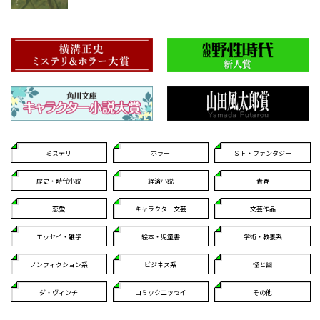
ミステリ
ホラー
ＳＦ・ファンタジー
歴史・時代小説
経済小説
青春
恋愛
キャラクター文芸
文芸作品
エッセイ・雑学
絵本・児童書
学術・教養系
ノンフィクション系
ビジネス系
怪と幽
ダ・ヴィンチ
コミックエッセイ
その他