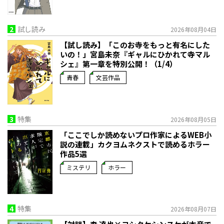
2
試し読み
2026年08月04日
【試し読み】「このお寺をもっと有名にした
いの！」宮島未奈『ギャルにひかれて寺マル
シェ』第一章を特別公開！（1/4）
青春
文芸作品
3
特集
2026年08月05日
「ここでしか読めないプロ作家によるWEB小
説の連載」――カクヨムネクストで読めるホラー
作品5選
ミステリ
ホラー
4
特集
2026年08月07日