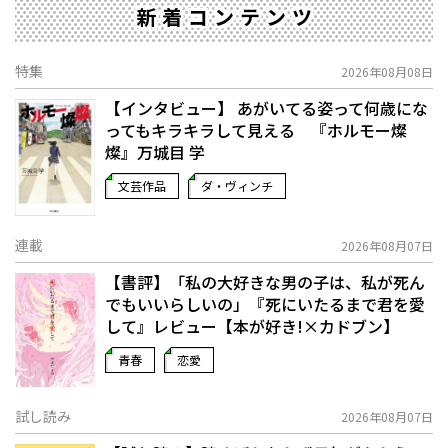
新着コンテンツ
特集
2026年08月08日
【インタビュー】 あがいてる姿って何歳にな
ってもキラキラして見える 『ホルモー燦
燦』万城目 学
文芸作品
ダ・ヴィンチ
連載
2026年08月07日
【書評】「私の大好きな男の子は、私が死ん
でもいいらしいの」――『死にいたるまで君を愛
して』レビュー【本が好き!×カドブン】
青春
恋愛
試し読み
2026年08月07日