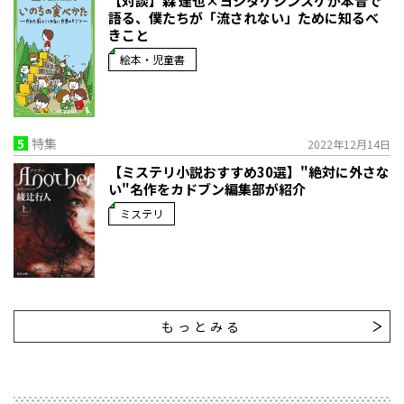
【対談】森 達也×ヨシタケシンスケが本音で
語る、僕たちが「流されない」ために知るべ
きこと
絵本・児童書
5
特集
2022年12月14日
【ミステリ小説おすすめ30選】"絶対に外さな
い"名作をカドブン編集部が紹介
ミステリ
もっとみる