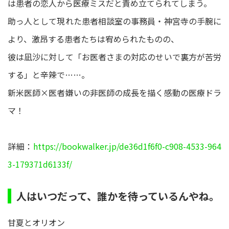
は患者の恋人から医療ミスだと責め立てられてしまう。
助っ人として現れた患者相談室の事務員・神宮寺の手腕に
より、激昂する患者たちは宥められたものの、
彼は凪沙に対して「お医者さまの対応のせいで裏方が苦労
する」と辛辣で……。
新米医師×医者嫌いの非医師の成長を描く感動の医療ドラ
マ！
詳細：
https://bookwalker.jp/de36d1f6f0-c908-4533-964
3-179371d6133f/
人はいつだって、誰かを待っているんやね。
甘夏とオリオン