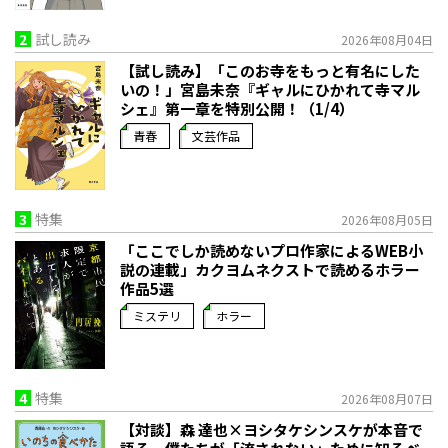
2
試し読み
2026年08月04日
【試し読み】「このお寺をもっと有名にした
いの！」宮島未奈『ギャルにひかれて寺マル
シェ』第一章を特別公開！（1/4）
青春
文芸作品
3
特集
2026年08月05日
「ここでしか読めないプロ作家によるWEB小
説の連載」――カクヨムネクストで読めるホラー
作品5選
ミステリ
ホラー
4
特集
2026年08月07日
【対談】森 達也×ヨシタケシンスケが本音で