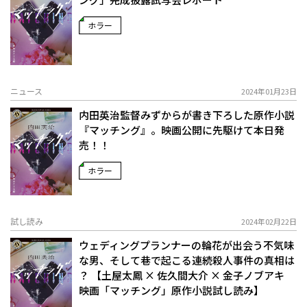
ホラー
ニュース
2024年01月23日
内田英治監督みずからが書き下ろした原作小説
『マッチング』。映画公開に先駆けて本日発
売！！
ホラー
試し読み
2024年02月22日
ウェディングプランナーの輪花が出会う不気味
な男、そして巷で起こる連続殺人事件の真相は
――？ 【土屋太鳳 × 佐久間大介 × 金子ノブアキ
映画「マッチング」原作小説試し読み】