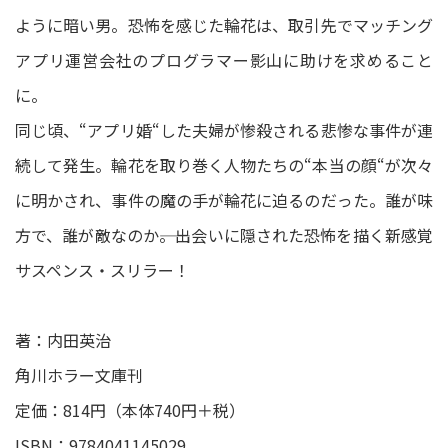
ように暗い男。恐怖を感じた輪花は、取引先でマッチング
アプリ運営会社のプログラマー影山に助けを求めること
に。
同じ頃、“アプリ婚“した夫婦が惨殺される悲惨な事件が連
続して発生。輪花を取り巻く人物たちの“本当の顔“が次々
に明かされ、事件の魔の手が輪花に迫るのだった。誰が味
方で、誰が敵なのか――。出会いに隠された恐怖を描く新感覚
サスペンス・スリラー！
著：内田英治
角川ホラー文庫刊
定価：814円（本体740円＋税）
ISBN：9784041145029