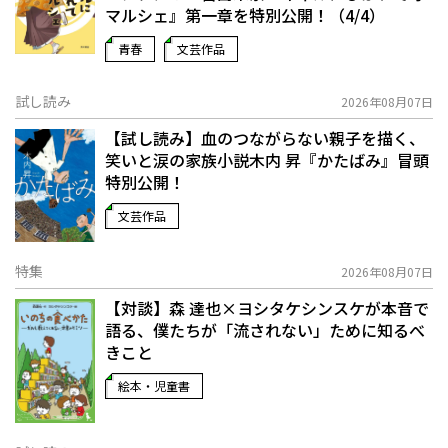
マルシェ』第一章を特別公開！（4/4）
青春
文芸作品
試し読み
2026年08月07日
【試し読み】血のつながらない親子を描く、
笑いと涙の家族小説――木内 昇『かたばみ』冒頭
特別公開！
文芸作品
特集
2026年08月07日
【対談】森 達也×ヨシタケシンスケが本音で
語る、僕たちが「流されない」ために知るべ
きこと
絵本・児童書