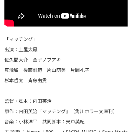
「マッチング」
出演：土屋太鳳
佐久間大介 金子ノブアキ
真飛聖 後藤剛範 片山萌美 片岡礼子
杉本哲太 斉藤由貴
監督・脚本：内田英治
原作：内田英治『マッチング』（角川ホラー文庫刊）
音楽：小林洋平 共同脚本：宍戸英紀
主題歌：Aimer「800」（SACRA MUSIC / Sony Music