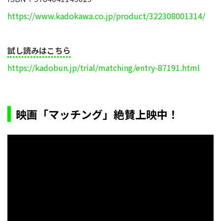
https://www.kadokawa.co.jp/product/322308001314/
試し読みはこちら
https://kadobun.jp/trial/matching/entry-87191.html
映画「マッチング」絶賛上映中！