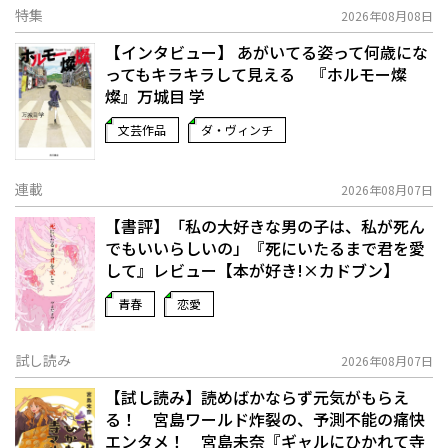
特集
2026年08月08日
【インタビュー】 あがいてる姿って何歳にな
ってもキラキラして見える 『ホルモー燦
燦』万城目 学
文芸作品
ダ・ヴィンチ
連載
2026年08月07日
【書評】「私の大好きな男の子は、私が死ん
でもいいらしいの」――『死にいたるまで君を愛
して』レビュー【本が好き!×カドブン】
青春
恋愛
試し読み
2026年08月07日
【試し読み】読めばかならず元気がもらえ
る！ 宮島ワールド炸裂の、予測不能の痛快
エンタメ！ 宮島未奈『ギャルにひかれて寺