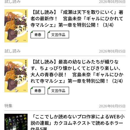
試し読み
2026年08月06日
【試し読み】『成瀬は天下を取りにいく』著
者の最新作！ 宮島未奈『ギャルにひかれて
寺マルシェ』第一章を特別公開！（3/4）
青春
文芸作品
試し読み
2026年08月05日
【試し読み】最高の幼なじみたちが織りな
す、ちょっぴり懐かしくてとびきり楽しい、
大人の青春小説！ 宮島未奈『ギャルにひか
れて寺マルシェ』第一章を特別公開！（2/4）
青春
文芸作品
特集
2026年08月05日
「ここでしか読めないプロ作家によるWEB小
説の連載」――カクヨムネクストで読めるホラー
作品5選