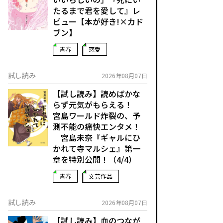
たるまで君を愛して』レ
ビュー【本が好き!×カド
ブン】
青春
恋愛
試し読み
2026年08月07日
【試し読み】読めばかな
らず元気がもらえる！
宮島ワールド炸裂の、予
測不能の痛快エンタメ！
宮島未奈『ギャルにひ
かれて寺マルシェ』第一
章を特別公開！（4/4）
青春
文芸作品
試し読み
2026年08月07日
【試し読み】血のつなが