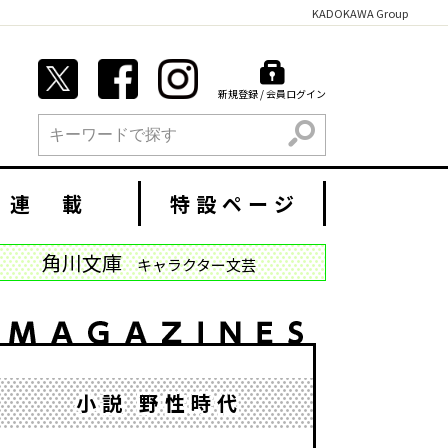
KADOKAWA Group
新規登録 / 会員ログイン
検索
連 載
特設ページ
角川文庫
キャラクター文芸
小説 野性時代