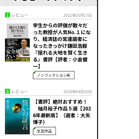
1
レビュー
2022年10月17日
学生からの評価が散々だ
った教授が人気No.１にな
り、経済誌の常連識者に
なったきっかけ――鎌田浩毅
『揺れる大地を賢く生き
る』書評【評者：小倉健
一】
ノンフィクション系
2
レビュー
2026年04月20日
【書評】絶対おすすめ！
柚月裕子作品５選【202
6年最新版】（選者：大矢
博子）
文芸作品