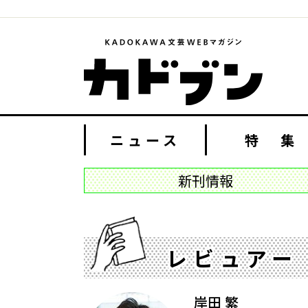
ニュース
特 集
新刊情報
レビュアー
岸田 繁