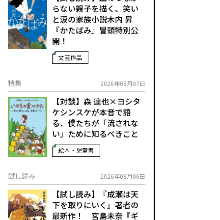
らない親子を描く、笑い
と涙の家族小説――木内 昇
『かたばみ』冒頭特別公
開！
文芸作品
特集
2026年08月07日
【対談】森 達也×ヨシタ
ケシンスケが本音で語
る、僕たちが「流されな
い」ために知るべきこと
絵本・児童書
試し読み
2026年08月06日
【試し読み】『成瀬は天
下を取りにいく』著者の
最新作！ 宮島未奈『ギ