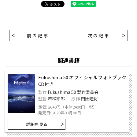
前の記事
次の記事
関連書籍
Fukushima 50 オフィシャルフォトブック
CD付き
製作
Fukushima 50 製作委員会
監督
若松節郎
原作
門田隆将
定価: 2640円（本体2400円 + 税）
発売日: 2020年03月06日
詳細を見る