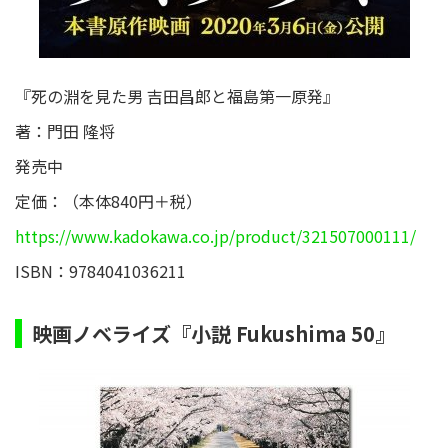
『死の淵を見た男 吉田昌郎と福島第一原発』
著：門田 隆将
発売中
定価：（本体840円＋税）
https://www.kadokawa.co.jp/product/321507000111/
ISBN：9784041036211
映画ノベライズ『小説 Fukushima 50』