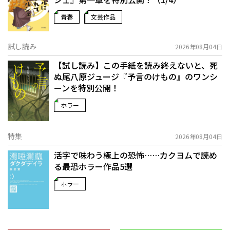
青春
文芸作品
試し読み
2026年08月04日
【試し読み】この手紙を読み終えないと、死
ぬ――尾八原ジュージ『予言のけもの』のワンシ
ーンを特別公開！
ホラー
特集
2026年08月04日
活字で味わう極上の恐怖……カクヨムで読め
る最恐ホラー作品5選
ホラー