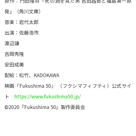
原作：門田隆将『死の淵を見た男 吉田昌郎と福島第一原
発』（角川文庫）
音楽：岩代太郎
出演：佐藤浩市
渡辺謙
吉岡秀隆
安田成美
配給：松竹、KADOKAWA
映画「Fukushima 50」 （フクシマフィフティ）公式サイ
ト
https://www.fukushima50.jp/
©2020『Fukushima 50』製作委員会