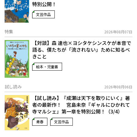
特別公開！
文芸作品
特集
2026年08月07日
【対談】森 達也×ヨシタケシンスケが本音で
語る、僕たちが「流されない」ために知るべ
きこと
絵本・児童書
試し読み
2026年08月06日
【試し読み】『成瀬は天下を取りにいく』著
者の最新作！ 宮島未奈『ギャルにひかれて
寺マルシェ』第一章を特別公開！（3/4）
青春
文芸作品