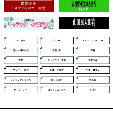
ミステリ
ホラー
ＳＦ・ファンタジー
歴史・時代小説
経済小説
青春
恋愛
キャラクター文芸
文芸作品
エッセイ・雑学
絵本・児童書
学術・教養系
ノンフィクション系
ビジネス系
怪と幽
ダ・ヴィンチ
コミックエッセイ
その他