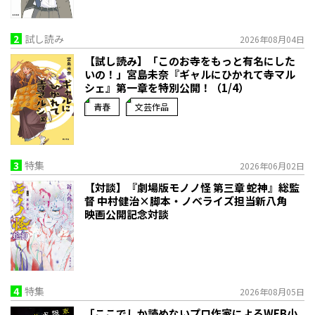
2
試し読み
2026年08月04日
【試し読み】「このお寺をもっと有名にした
いの！」宮島未奈『ギャルにひかれて寺マル
シェ』第一章を特別公開！（1/4）
青春
文芸作品
3
特集
2026年06月02日
【対談】『劇場版モノノ怪 第三章 蛇神』総監
督 中村健治×脚本・ノベライズ担当新八角
映画公開記念対談
4
特集
2026年08月05日
「ここでしか読めないプロ作家によるWEB小