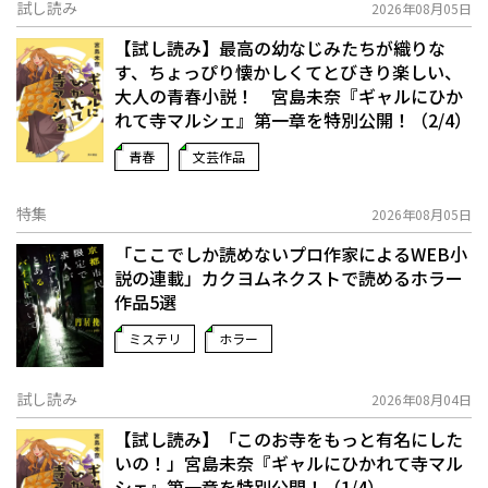
試し読み
2026年08月05日
【試し読み】最高の幼なじみたちが織りな
す、ちょっぴり懐かしくてとびきり楽しい、
大人の青春小説！ 宮島未奈『ギャルにひか
れて寺マルシェ』第一章を特別公開！（2/4）
青春
文芸作品
特集
2026年08月05日
「ここでしか読めないプロ作家によるWEB小
説の連載」――カクヨムネクストで読めるホラー
作品5選
ミステリ
ホラー
試し読み
2026年08月04日
【試し読み】「このお寺をもっと有名にした
いの！」宮島未奈『ギャルにひかれて寺マル
シェ』第一章を特別公開！（1/4）