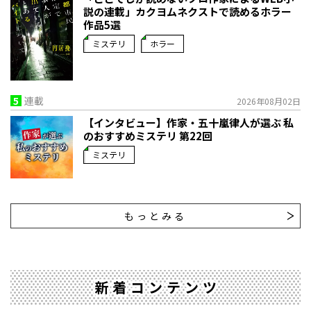
説の連載」――カクヨムネクストで読めるホラー
作品5選
ミステリ
ホラー
5
連載
2026年08月02日
【インタビュー】作家・五十嵐律人が選ぶ 私
のおすすめミステリ 第22回
ミステリ
もっとみる
新着コンテンツ