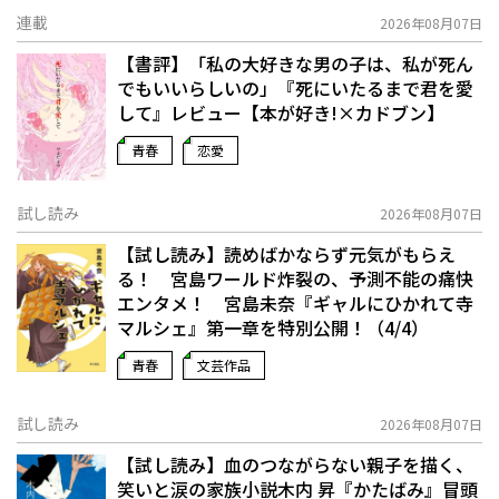
連載
2026年08月07日
【書評】「私の大好きな男の子は、私が死ん
でもいいらしいの」――『死にいたるまで君を愛
して』レビュー【本が好き!×カドブン】
青春
恋愛
試し読み
2026年08月07日
【試し読み】読めばかならず元気がもらえ
る！ 宮島ワールド炸裂の、予測不能の痛快
エンタメ！ 宮島未奈『ギャルにひかれて寺
マルシェ』第一章を特別公開！（4/4）
青春
文芸作品
試し読み
2026年08月07日
【試し読み】血のつながらない親子を描く、
笑いと涙の家族小説――木内 昇『かたばみ』冒頭