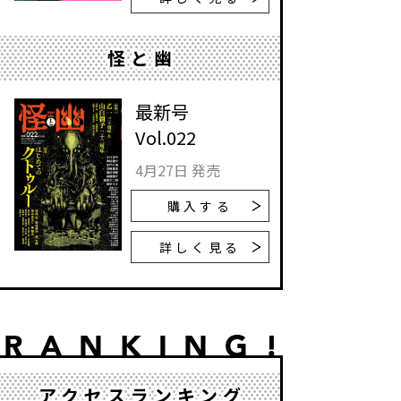
怪と幽
最新号
Vol.022
4月27日 発売
購入する
詳しく見る
アクセスランキング