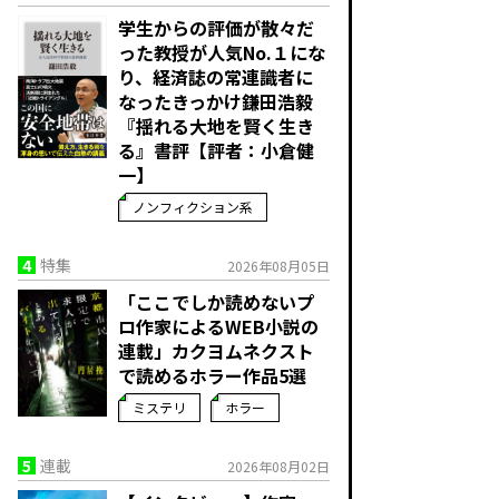
学生からの評価が散々だ
った教授が人気No.１にな
り、経済誌の常連識者に
なったきっかけ――鎌田浩毅
『揺れる大地を賢く生き
る』書評【評者：小倉健
一】
ノンフィクション系
4
特集
2026年08月05日
「ここでしか読めないプ
ロ作家によるWEB小説の
連載」――カクヨムネクスト
で読めるホラー作品5選
ミステリ
ホラー
5
連載
2026年08月02日