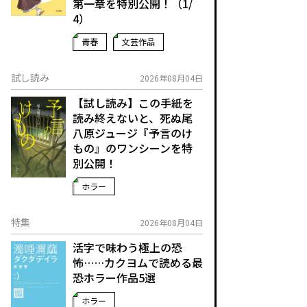
第一章を特別公開！（1/
4）
青春
文芸作品
試し読み
2026年08月04日
【試し読み】この手紙を
読み終えないと、死ぬ――尾
八原ジュージ『予言のけ
もの』のワンシーンを特
別公開！
ホラー
特集
2026年08月04日
活字で味わう極上の恐
怖……カクヨムで読める最
恐ホラー作品5選
ホラー