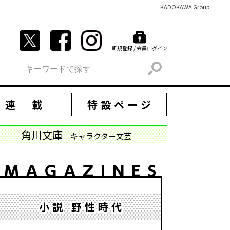
KADOKAWA Group
新規登録 / 会員ログイン
検索
連 載
特設ページ
角川文庫
キャラクター文芸
小説 野性時代