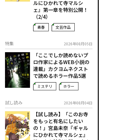
ルにひかれて寺マルシ
ェ』第一章を特別公開！
（2/4）
青春
文芸作品
特集
2026年08月05日
「ここでしか読めないプ
ロ作家によるWEB小説の
連載」――カクヨムネクスト
で読めるホラー作品5選
ミステリ
ホラー
試し読み
2026年08月04日
【試し読み】「このお寺
をもっと有名にしたい
の！」宮島未奈『ギャル
にひかれて寺マルシェ』