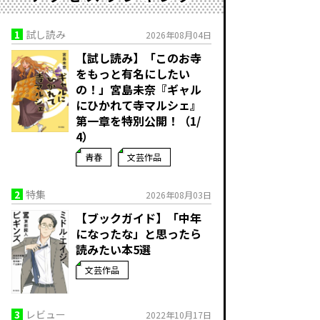
1
試し読み
2026年08月04日
【試し読み】「このお寺
をもっと有名にしたい
の！」宮島未奈『ギャル
にひかれて寺マルシェ』
第一章を特別公開！（1/
4）
青春
文芸作品
2
特集
2026年08月03日
【ブックガイド】「中年
になったな」と思ったら
読みたい本5選
文芸作品
3
レビュー
2022年10月17日