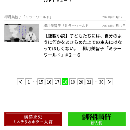
ルド」#２－７
椰月美智子「ミラーワールド」
2021年01月12日
椰月美智子「ミラーワールド」
2021年01月12日
【連載小説】子どもたちには、自分のよ
うに何かをあきらめた上での主夫にはな
ってほしくない。 椰月美智子「ミラー
ワールド」#２－６
1
…
15
16
17
18
19
20
21
…
30