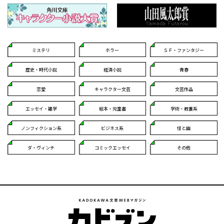
ミステリ
ホラー
ＳＦ・ファンタジー
歴史・時代小説
経済小説
青春
恋愛
キャラクター文芸
文芸作品
エッセイ・雑学
絵本・児童書
学術・教養系
ノンフィクション系
ビジネス系
怪と幽
ダ・ヴィンチ
コミックエッセイ
その他