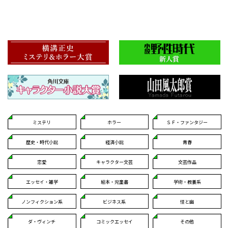
ミステリ
ホラー
ＳＦ・ファンタジー
歴史・時代小説
経済小説
青春
恋愛
キャラクター文芸
文芸作品
エッセイ・雑学
絵本・児童書
学術・教養系
ノンフィクション系
ビジネス系
怪と幽
ダ・ヴィンチ
コミックエッセイ
その他