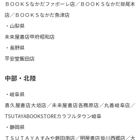
ＢＯＯＫＳなかだファボーレ店／ＢＯＯＫＳなかだ掛尾本
店／ＢＯＯＫＳなかだ魚津店
・山梨県
未来屋書店甲府昭和店
・長野県
平安堂飯田店
中部・北陸
・岐阜県
喜久屋書店大垣店／未来屋書店各務原店／丸善岐阜店／
TSUTAYABOOKSTOREカラフルタウン岐阜
・静岡県
ＴＳＵＴＡＹＡすみや磐田南店／明屋書店掛川西郷店／大