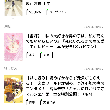
燦』万城目 学
文芸作品
ダ・ヴィンチ
連載
2026年08月07日
【書評】「私の大好きな男の子は、私が死ん
でもいいらしいの」――『死にいたるまで君を愛
して』レビュー【本が好き!×カドブン】
青春
恋愛
試し読み
2026年08月07日
【試し読み】読めばかならず元気がもらえ
る！ 宮島ワールド炸裂の、予測不能の痛快
エンタメ！ 宮島未奈『ギャルにひかれて寺
マルシェ』第一章を特別公開！（4/4）
青春
文芸作品