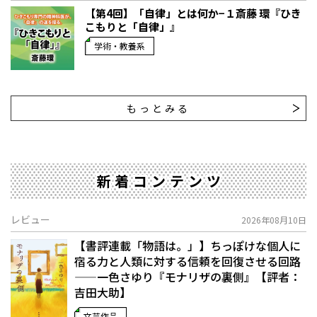
【第4回】「自律」とは何か−１――斎藤 環『ひき
こもりと「自律」』
学術・教養系
もっとみる
新着コンテンツ
レビュー
2026年08月10日
【書評連載「物語は。」】ちっぽけな個人に
宿る力と人類に対する信頼を回復させる回路
——一色さゆり『モナリザの裏側』【評者：
吉田大助】
文芸作品