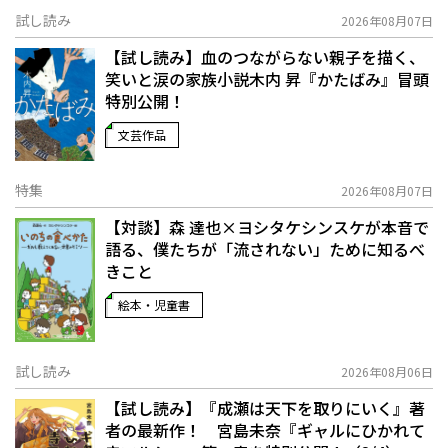
試し読み
2026年08月07日
【試し読み】血のつながらない親子を描く、
笑いと涙の家族小説――木内 昇『かたばみ』冒頭
特別公開！
文芸作品
特集
2026年08月07日
【対談】森 達也×ヨシタケシンスケが本音で
語る、僕たちが「流されない」ために知るべ
きこと
絵本・児童書
試し読み
2026年08月06日
【試し読み】『成瀬は天下を取りにいく』著
者の最新作！ 宮島未奈『ギャルにひかれて