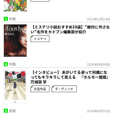
3
特集
2022年12月14日
【ミステリ小説おすすめ30選】"絶対に外さな
い"名作をカドブン編集部が紹介
ミステリ
4
特集
2026年08月08日
【インタビュー】 あがいてる姿って何歳にな
ってもキラキラして見える 『ホルモー燦燦』
万城目 学
文芸作品
ダ・ヴィンチ
5
連載
2026年08月10日