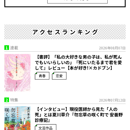
アクセスランキング
1
連載
2026年08月07日
【書評】「私の大好きな男の子は、私が死ん
でもいいらしいの」――『死にいたるまで君を愛
して』レビュー【本が好き!×カドブン】
青春
恋愛
2
特集
2026年07月12日
【インタビュー】現役医師から見た「人の
死」とは――夏川草介『勿忘草の咲く町で 安曇野
診療記』
文芸作品