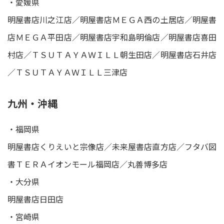
・愛媛県
明屋書店川之江店／明屋書店ＭＥＧＡ西の土居店／明屋書
店ＭＥＧＡ平田店／明屋書店宇和島明倫店／明屋書店喜田
村店／ＴＳＵＴＡＹＡＷＩＬＬ朝生田店／明屋書店石井店
／ＴＳＵＴＡＹＡＷＩＬＬ三津店
九州・沖縄
・福岡県
明屋書店くりえいと宗像店／未来屋書店直方店／フタバ図
書ＴＥＲＡイオンモール福岡店／丸善博多店
・大分県
明屋書店日田店
・宮崎県