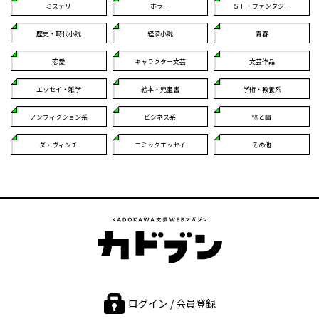
ミステリ
ホラー
ＳＦ・ファンタジー
歴史・時代小説
経済小説
青春
恋愛
キャラクター文芸
文芸作品
エッセイ・雑学
絵本・児童書
学術・教養系
ノンフィクション系
ビジネス系
怪と幽
ダ・ヴィンチ
コミックエッセイ
その他
ログイン / 会員登録