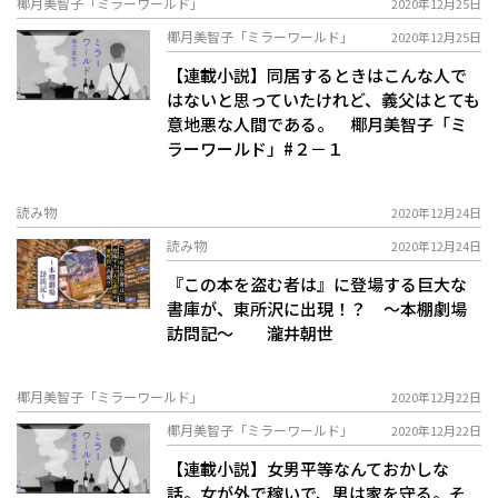
椰月美智子「ミラーワールド」
2020年12月25日
椰月美智子「ミラーワールド」
2020年12月25日
【連載小説】同居するときはこんな人で
はないと思っていたけれど、義父はとても
意地悪な人間である。 椰月美智子「ミ
ラーワールド」#２－１
読み物
2020年12月24日
読み物
2020年12月24日
『この本を盗む者は』に登場する巨大な
書庫が、東所沢に出現！？ ～本棚劇場
訪問記～ 瀧井朝世
椰月美智子「ミラーワールド」
2020年12月22日
椰月美智子「ミラーワールド」
2020年12月22日
【連載小説】女男平等なんておかしな
話。女が外で稼いで、男は家を守る。そ