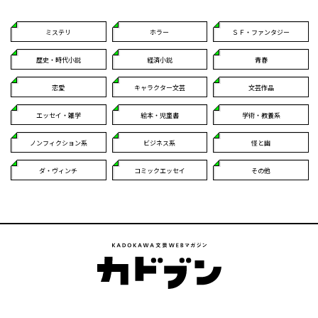
ミステリ
ホラー
ＳＦ・ファンタジー
歴史・時代小説
経済小説
青春
恋愛
キャラクター文芸
文芸作品
エッセイ・雑学
絵本・児童書
学術・教養系
ノンフィクション系
ビジネス系
怪と幽
ダ・ヴィンチ
コミックエッセイ
その他