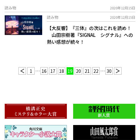
読み物
2020年12月15日
読み物
2020年12月15日
【大反響】『三体』の次はこれを読め！
山田宗樹著『SIGNAL シグナル』への
熱い感想が続々！
1
…
16
17
18
19
20
21
22
…
30