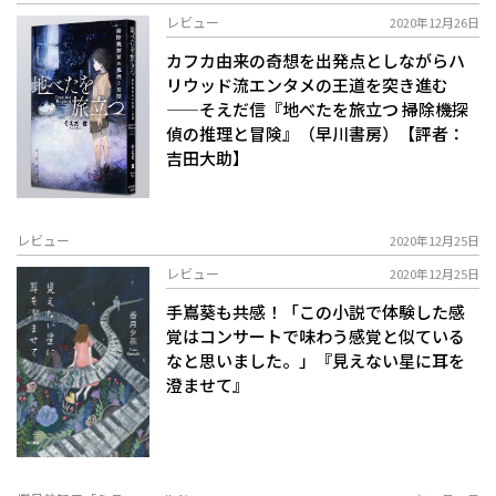
レビュー
2020年12月26日
カフカ由来の奇想を出発点としながらハ
リウッド流エンタメの王道を突き進む
——そえだ信『地べたを旅立つ 掃除機探
偵の推理と冒険』（早川書房）【評者：
吉田大助】
レビュー
2020年12月25日
レビュー
2020年12月25日
手嶌葵も共感！「この小説で体験した感
覚はコンサートで味わう感覚と似ている
なと思いました。」『見えない星に耳を
澄ませて』