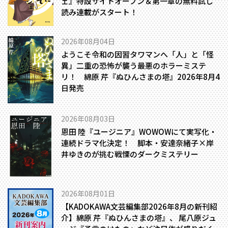
ェ』特設サイトオープン＆第一章の無料試し
読み連載がスタート！
2026年08月04日
ようこそ令和の因習タワマンへ――「人」と「怪
異」二重の恐怖が襲う最悪のホラーミステ
リ！ 綿原 芹『ぬひんさまの塔』2026年8月4
日発売
2026年08月03日
恩田 陸『ユージニア』WOWOWにて実写化・
連続ドラマ化決定！ 脚本・安達奈緒子×岸
井ゆきのが挑む戦慄のダークミステリー
2026年08月01日
【KADOKAWA文芸編集部2026年8月の新刊紹
介】綿原 芹『ぬひんさまの塔』、 尾八原ジュ