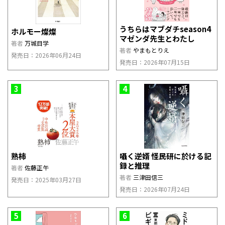
うちらはマブダチseason4
ホルモー燦燦
マゼンダ先生とわたし
著者
万城目学
著者
やまもとりえ
発売日：2026年06月24日
発売日：2026年07月15日
3
4
熟柿
囁く逆婿 怪民研に於ける記
録と推理
著者
佐藤正午
著者
三津田信三
発売日：2025年03月27日
発売日：2026年07月24日
5
6