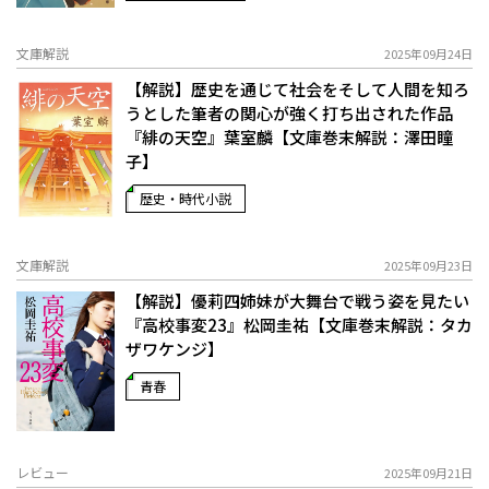
文庫解説
2025年09月24日
【解説】歴史を通じて社会をそして人間を知ろ
うとした筆者の関心が強く打ち出された作品――
『緋の天空』葉室麟【文庫巻末解説：澤田瞳
子】
歴史・時代小説
文庫解説
2025年09月23日
【解説】優莉四姉妹が大舞台で戦う姿を見たい――
『高校事変23』松岡圭祐【文庫巻末解説：タカ
ザワケンジ】
青春
レビュー
2025年09月21日