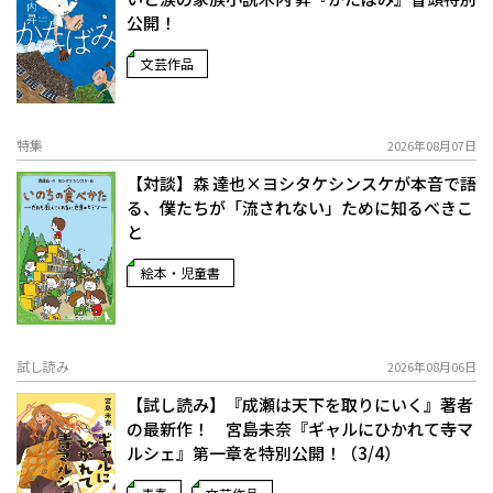
公開！
文芸作品
特集
2026年08月07日
【対談】森 達也×ヨシタケシンスケが本音で語
る、僕たちが「流されない」ために知るべきこ
と
絵本・児童書
試し読み
2026年08月06日
【試し読み】『成瀬は天下を取りにいく』著者
の最新作！ 宮島未奈『ギャルにひかれて寺マ
ルシェ』第一章を特別公開！（3/4）