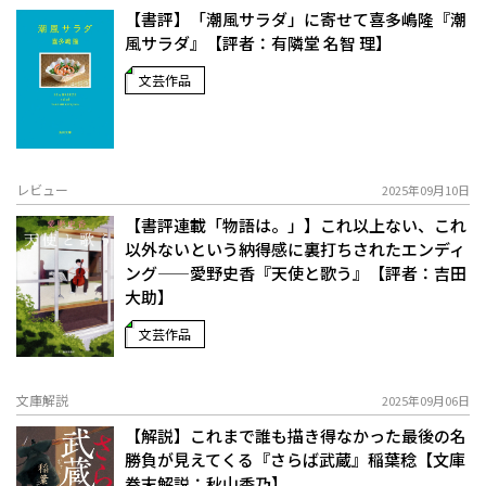
【書評】「潮風サラダ」に寄せて――喜多嶋隆『潮
風サラダ』【評者：有隣堂 名智 理】
文芸作品
レビュー
2025年09月10日
【書評連載「物語は。」】これ以上ない、これ
以外ないという納得感に裏打ちされたエンディ
ング——愛野史香『天使と歌う』【評者：吉田
大助】
文芸作品
文庫解説
2025年09月06日
【解説】これまで誰も描き得なかった最後の名
勝負が見えてくる――『さらば武蔵』稲葉稔【文庫
巻末解説：秋山香乃】