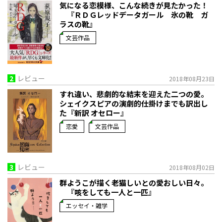
気になる恋模様、こんな続きが見たかった！
『ＲＤＧレッドデータガール 氷の靴 ガ
ラスの靴』
文芸作品
2
レビュー
2018年08月23日
すれ違い、悲劇的な結末を迎えた二つの愛。
シェイクスピアの演劇的仕掛けまでも訳出し
た『新訳 オセロー』
恋愛
文芸作品
3
レビュー
2018年08月02日
群ようこが描く老猫しいとの愛おしい日々。
『咳をしても一人と一匹』
エッセイ・雑学