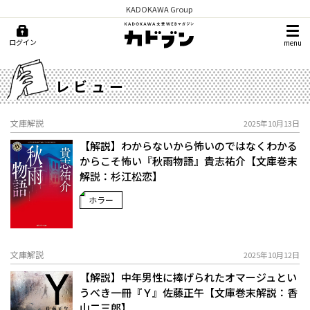
KADOKAWA Group
ログイン
menu
レビュー
文庫解説
2025年10月13日
【解説】わからないから怖いのではなくわかる
からこそ怖い――『秋雨物語』貴志祐介【文庫巻末
解説：杉江松恋】
ホラー
文庫解説
2025年10月12日
【解説】中年男性に捧げられたオマージュとい
うべき一冊――『Ｙ』佐藤正午【文庫巻末解説：香
山二三郎】