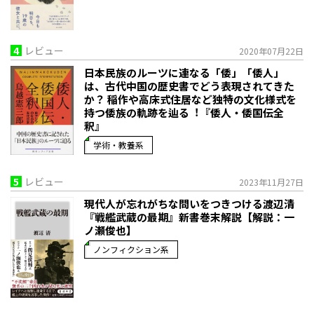
4
レビュー
2020年07月22日
日本民族のルーツに連なる「倭」「倭人」
は、古代中国の歴史書でどう表現されてきた
か？ 稲作や高床式住居など独特の文化様式を
持つ倭族の軌跡を辿る︕『倭人・倭国伝全
釈』
学術・教養系
5
レビュー
2023年11月27日
現代人が忘れがちな問いをつきつける――渡辺清
『戦艦武蔵の最期』新書巻末解説【解説：一
ノ瀬俊也】
ノンフィクション系