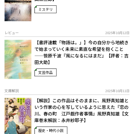
ミステリ
レビュー
2025年10月12日
【書評連載「物語は。」】今の自分から地続き
で始まっていく未来に素直な希望を抱くこと
——笹原千波『風になるにはまだ』【評者：吉
田大助】
文芸作品
文庫解説
2025年10月11日
【解説】この作品はそのままに、風野真知雄と
いう作家の心を写しているように思えた――『恋の
川、春の町 江戸戯作者事情』風野真知雄【文
庫巻末解説：永井紗耶子】
歴史・時代小説