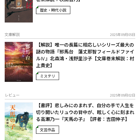
歴史・時代小説
文庫解説
2025年09月05日
【解説】唯一の長篇に相応しいシリーズ最大の
謎の物語――『邪馬台 蓮丈那智フィールドファイ
ルⅣ』北森鴻・浅野里沙子【文庫巻末解説：村
上貴史】
ミステリ
レビュー
2025年09月02日
【書評】悲しみにのまれず、自分の手で人生を
切り開いたリュウの背中が、眩しく心に刻まれ
る――高瀬乃一『天馬の子』【評者：吉田伸子】
文芸作品