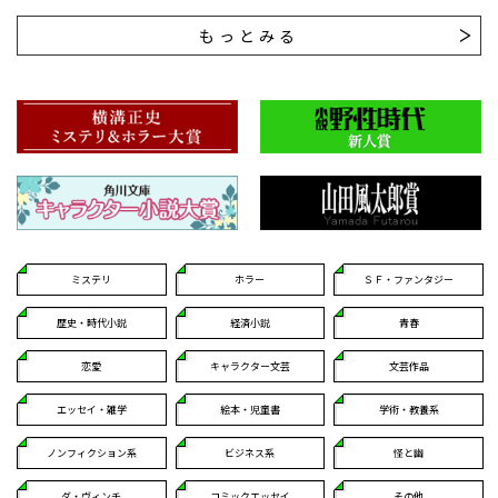
もっとみる
ミステリ
ホラー
ＳＦ・ファンタジー
歴史・時代小説
経済小説
青春
恋愛
キャラクター文芸
文芸作品
エッセイ・雑学
絵本・児童書
学術・教養系
ノンフィクション系
ビジネス系
怪と幽
ダ・ヴィンチ
コミックエッセイ
その他