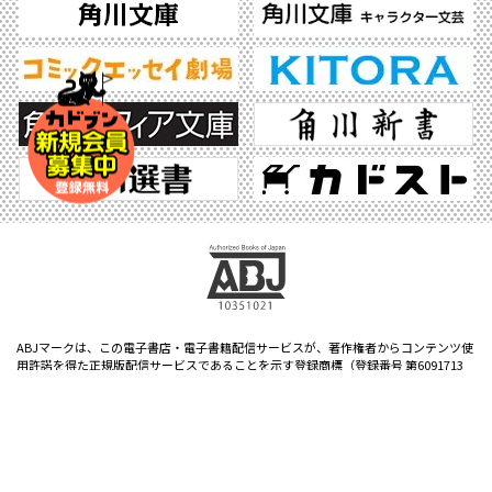
ABJマークは、この電子書店・電子書籍配信サービスが、著作権者からコンテンツ使
用許諾を得た正規版配信サービスであることを示す登録商標（登録番号 第6091713
号）です。ABJマークの詳細、ABJマークを掲示しているサービスの一覧はこちら。
https://aebs.or.jp/
©2026 KADOKAWA All Rights Reserved.