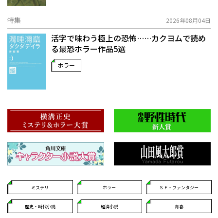
特集
2026年08月04日
活字で味わう極上の恐怖……カクヨムで読め
る最恐ホラー作品5選
ホラー
ミステリ
ホラー
ＳＦ・ファンタジー
歴史・時代小説
経済小説
青春