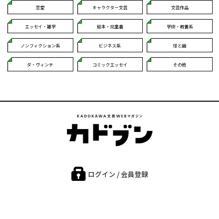
恋愛
キャラクター文芸
文芸作品
エッセイ・雑学
絵本・児童書
学術・教養系
ノンフィクション系
ビジネス系
怪と幽
ダ・ヴィンチ
コミックエッセイ
その他
ログイン / 会員登録