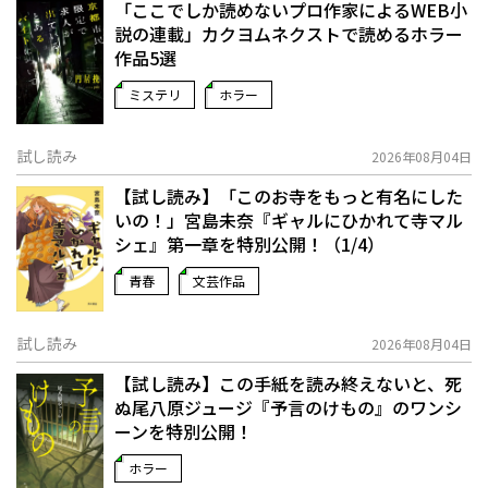
「ここでしか読めないプロ作家によるWEB小
説の連載」――カクヨムネクストで読めるホラー
作品5選
ミステリ
ホラー
試し読み
2026年08月04日
【試し読み】「このお寺をもっと有名にした
いの！」宮島未奈『ギャルにひかれて寺マル
シェ』第一章を特別公開！（1/4）
青春
文芸作品
試し読み
2026年08月04日
【試し読み】この手紙を読み終えないと、死
ぬ――尾八原ジュージ『予言のけもの』のワンシ
ーンを特別公開！
ホラー