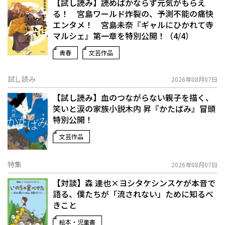
【試し読み】読めばかならず元気がもらえ
る！ 宮島ワールド炸裂の、予測不能の痛快
エンタメ！ 宮島未奈『ギャルにひかれて寺
マルシェ』第一章を特別公開！（4/4）
青春
文芸作品
試し読み
2026年08月07日
【試し読み】血のつながらない親子を描く、
笑いと涙の家族小説――木内 昇『かたばみ』冒頭
特別公開！
文芸作品
特集
2026年08月07日
【対談】森 達也×ヨシタケシンスケが本音で
語る、僕たちが「流されない」ために知るべ
きこと
絵本・児童書