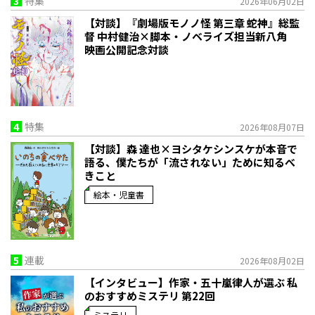
3
特集
2026年06月02日
【対談】『劇場版モノノ怪 第三章 蛇神』総監
督 中村健治×脚本・ノベライズ担当新八角
映画公開記念対談
4
特集
2026年08月07日
【対談】森 達也×ヨシタケシンスケが本音で
語る、僕たちが「流されない」ために知るべ
きこと
絵本・児童書
5
連載
2026年08月02日
【インタビュー】作家・五十嵐律人が選ぶ 私
のおすすめミステリ 第22回
ミステリ