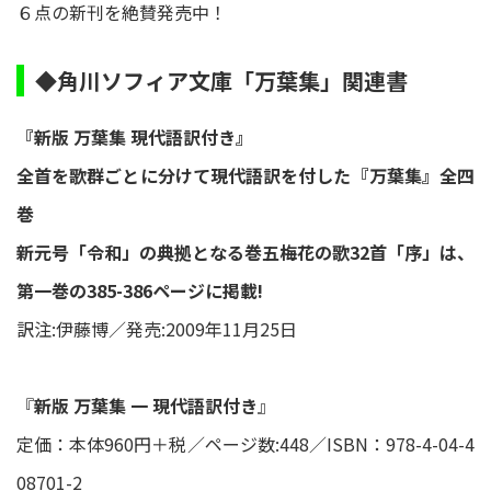
６点の新刊を絶賛発売中！
◆角川ソフィア文庫「万葉集」関連書
『新版 万葉集 現代語訳付き』
全首を歌群ごとに分けて現代語訳を付した『万葉集』全四
巻
新元号「令和」の典拠となる巻五梅花の歌32首「序」は、
第一巻の385-386ページに掲載!
訳注:伊藤博／発売:2009年11月25日
『
新版 万葉集 一 現代語訳付き
』
定価：本体960円＋税／ページ数:448／ISBN：978-4-04-4
08701-2