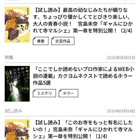
【試し読み】最高の幼なじみたちが織りな
す、ちょっぴり懐かしくてとびきり楽しい、
大人の青春小説！ 宮島未奈『ギャルにひか
れて寺マルシェ』第一章を特別公開！（2/4）
青春
文芸作品
特集
2026年08月05日
「ここでしか読めないプロ作家によるWEB小
説の連載」――カクヨムネクストで読めるホラー
作品5選
ミステリ
ホラー
試し読み
2026年08月04日
【試し読み】「このお寺をもっと有名にした
いの！」宮島未奈『ギャルにひかれて寺マル
シェ』第一章を特別公開！（1/4）