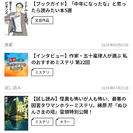
【ブックガイド】「中年になったな」と思っ
たら読みたい本5選
文芸作品
連載
2026年08月02日
【インタビュー】作家・五十嵐律人が選ぶ 私
のおすすめミステリ 第22回
ミステリ
試し読み
2026年07月31日
【試し読み】怪異も怖いが人も怖い、最悪の
因習タワマンホラーミステリ。綿原 芹『ぬひ
んさまの塔』冒頭特別公開！
ミステリ
ホラー