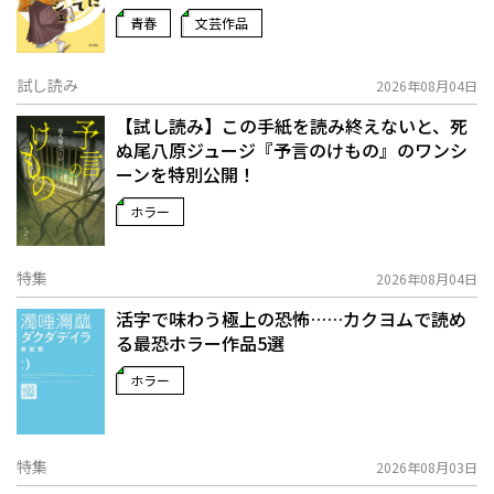
青春
文芸作品
試し読み
2026年08月04日
【試し読み】この手紙を読み終えないと、死
ぬ――尾八原ジュージ『予言のけもの』のワンシ
ーンを特別公開！
ホラー
特集
2026年08月04日
活字で味わう極上の恐怖……カクヨムで読め
る最恐ホラー作品5選
ホラー
特集
2026年08月03日