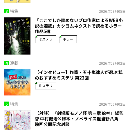
3
特集
2026年08月05日
「ここでしか読めないプロ作家によるWEB小
説の連載」――カクヨムネクストで読めるホラー
作品5選
ミステリ
ホラー
4
連載
2026年08月02日
【インタビュー】作家・五十嵐律人が選ぶ 私
のおすすめミステリ 第22回
ミステリ
5
特集
2026年06月02日
【対談】『劇場版モノノ怪 第三章 蛇神』総監
督 中村健治×脚本・ノベライズ担当新八角
映画公開記念対談