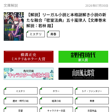
文庫解説
2026年07月30日
【解説】リーガル小説と本格謎解き小説の新
たな融合――『密室法典』五十嵐律人【文庫巻末
解説：若林 踏】
ミステリ
青春
ミステリ
ホラー
ＳＦ・ファンタジー
歴史・時代小説
経済小説
青春
恋愛
キャラクター文芸
文芸作品